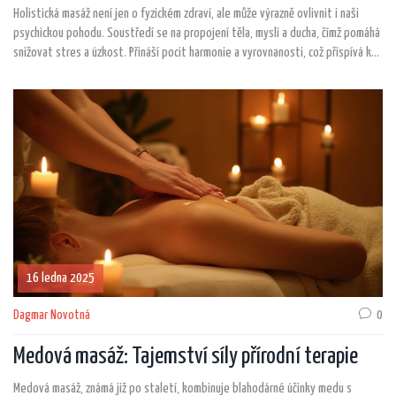
Holistická masáž není jen o fyzickém zdraví, ale může výrazně ovlivnit i naši
psychickou pohodu. Soustředí se na propojení těla, mysli a ducha, čímž pomáhá
snižovat stres a úzkost. Přináší pocit harmonie a vyrovnanosti, což přispívá k
celkovému lepšímu duševnímu zdraví. Tento článek přináší příklady, jaké
techniky se používají a jak taková masáž může prospět vaší duševní pohodě.
16 ledna 2025
Dagmar Novotná
0
Medová masáž: Tajemství síly přírodní terapie
Medová masáž, známá již po staletí, kombinuje blahodárné účinky medu s