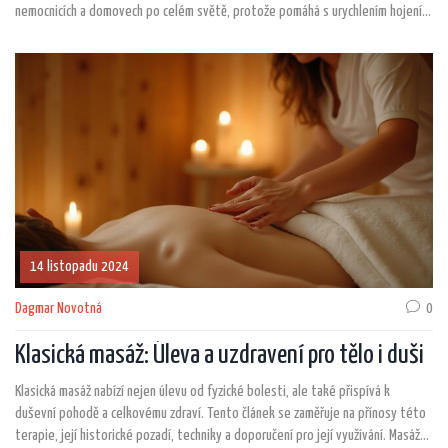
nemocnicích a domovech po celém světě, protože pomáhá s urychlením hojení a
snižováním infekce. Tato metoda využívá podtlakový systém, který stimuluje
krevní oběh a podporuje obnovu tkání. Pojďme se podívat na to, proč je
vakoterapie tak účinná a jak jí můžeme využít v mnoha oblastech zdravotnictví.
14 listopadu 2024
Dagmar Novotná
0
Klasická masáž: Úleva a uzdravení pro tělo i duši
Klasická masáž nabízí nejen úlevu od fyzické bolesti, ale také přispívá k
duševní pohodě a celkovému zdraví. Tento článek se zaměřuje na přínosy této
terapie, její historické pozadí, techniky a doporučení pro její využívání. Masáže