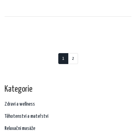
nabízí tipy pro bezpečné a efektivní provedení doma nebo s profesionálem.
1
2
Kategorie
Zdraví a wellness
Těhotenství a mateřství
Relaxační masáže