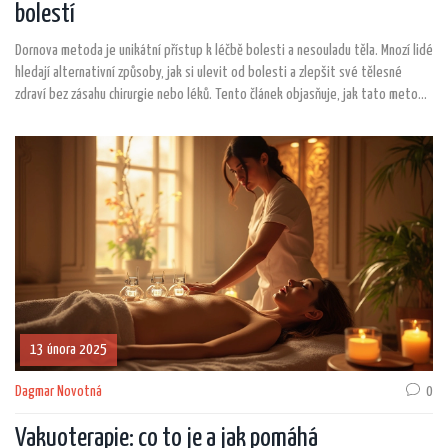
bolestí
Dornova metoda je unikátní přístup k léčbě bolesti a nesouladu těla. Mnozí lidé
hledají alternativní způsoby, jak si ulevit od bolesti a zlepšit své tělesné
zdraví bez zásahu chirurgie nebo léků. Tento článek objasňuje, jak tato metoda
funguje, její výhody, a také některé zajímavé skutečnosti o ní. Přečtěte si také
tipy, jak ji efektivně zařadit do svého života.
13 února 2025
Dagmar Novotná
0
Vakuoterapie: co to je a jak pomáhá