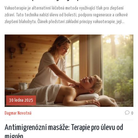
Vakuoterapie je alternativní léčebná metoda využívající tlak pro zlepšení
zdraví. Tato technika nabízí úlevu od bolesti, podporu regenerace a celkové
zlepšení blahobytu. Článek představí základní principy vakuoterapie, její
přínosy a konkrétní případy použití. Odhalí také zajímavá fakta o této terapii a
praktické tipy pro ty, kdo ji chtějí vyzkoušet. Poskytne čtenářům srozumitelný
přehled o této neobvyklé, ale účinné léčbě.
30 ledna 2025
Dagmar Novotná
0
Antimigrenózní masáže: Terapie pro úlevu od
migrén