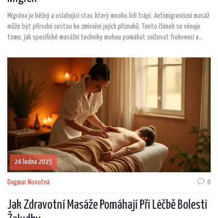
Migréna je běžný a oslabující stav, který mnoho lidí trápí. Antimigrenózní masáž
může být přírodní cestou ke zmírnění jejích příznaků. Tento článek se věnuje
tomu, jak specifické masážní techniky mohou pomáhat snižovat frekvenci a
intenzitu migrenózních záchvatů. Představíme také tipy pro maximální
efektivitu této alternativní terapie.
24 ledna 2025
Dagmar Novotná
0
Jak Zdravotní Masáže Pomáhají Při Léčbě Bolesti