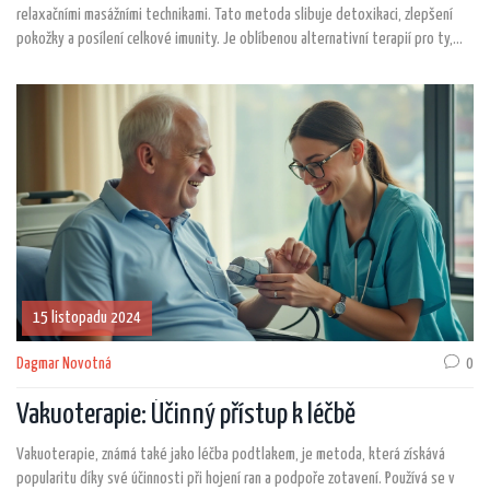
relaxačními masážními technikami. Tato metoda slibuje detoxikaci, zlepšení
pokožky a posílení celkové imunity. Je oblíbenou alternativní terapií pro ty,
kteří hledají přírodní způsoby zlepšení zdraví a pohody. Klíčem k účinnosti této
terapie je nejen kvalita použitého medu, ale i zkušenost maséra.
15 listopadu 2024
Dagmar Novotná
0
Vakuoterapie: Účinný přístup k léčbě
Vakuoterapie, známá také jako léčba podtlakem, je metoda, která získává
popularitu díky své účinnosti při hojení ran a podpoře zotavení. Používá se v