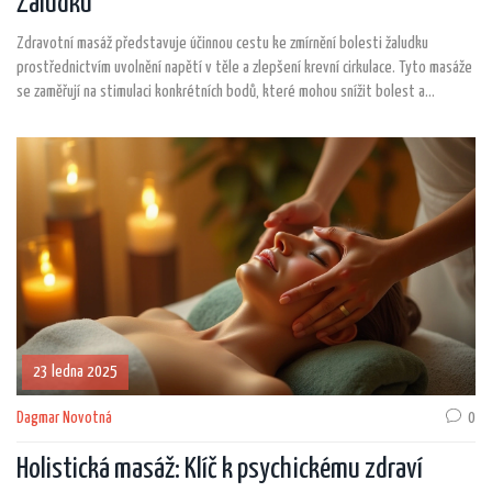
Žaludku
Zdravotní masáž představuje účinnou cestu ke zmírnění bolesti žaludku
prostřednictvím uvolnění napětí v těle a zlepšení krevní cirkulace. Tyto masáže
se zaměřují na stimulaci konkrétních bodů, které mohou snížit bolest a
podpořit trávení. Klíčovými aspekty jsou znalosti technik a schopnost
terapeuta nalézt příčinu bolesti. Zároveň je důležité doplnit terapii o
správnou životosprávu pro optimální výsledek.
23 ledna 2025
Dagmar Novotná
0
Holistická masáž: Klíč k psychickému zdraví