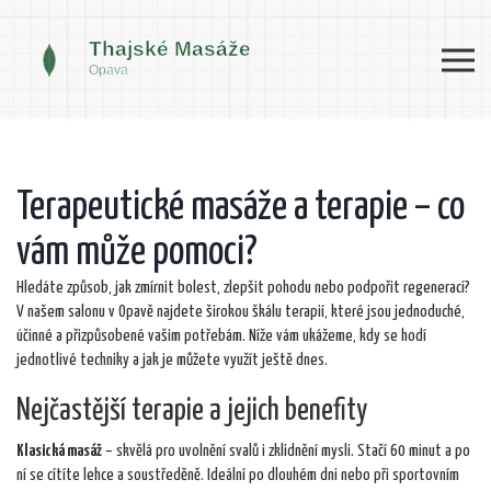
Terapeutické masáže a terapie – co
vám může pomoci?
Hledáte způsob, jak zmírnit bolest, zlepšit pohodu nebo podpořit regeneraci?
V našem salonu v Opavě najdete širokou škálu terapií, které jsou jednoduché,
účinné a přizpůsobené vašim potřebám. Níže vám ukážeme, kdy se hodí
jednotlivé techniky a jak je můžete využít ještě dnes.
Nejčastější terapie a jejich benefity
Klasická masáž
– skvělá pro uvolnění svalů i zklidnění mysli. Stačí 60 minut a po
ní se cítíte lehce a soustředěně. Ideální po dlouhém dni nebo při sportovním