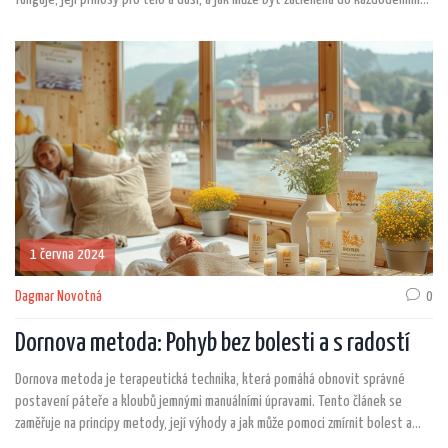
života. Zahrneme také příklady konkrétních situací, kdy je vhodné ji využít.
Navíc se zaměříme na doporučení a tipy pro úspěšnou aplikaci tohoto přístupu.
1 června 2024
Dagmar Novotná
0
Dornova metoda: Pohyb bez bolesti a s radostí
Dornova metoda je terapeutická technika, která pomáhá obnovit správné
postavení páteře a kloubů jemnými manuálními úpravami. Tento článek se
zaměřuje na principy metody, její výhody a jak může pomoci zmírnit bolest a
zlepšit kvalitu života. Nabízí praktické rady, jak začít s Dornovou metodou i