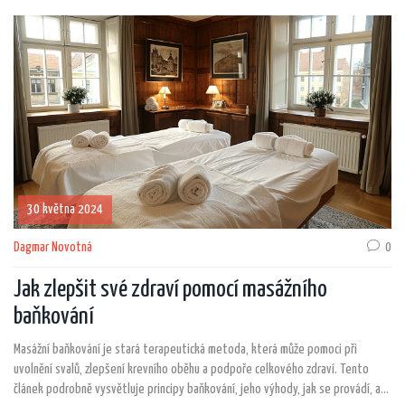
zajímavá fakta pro všechny, kdo hledají cesty, jak zůstat aktivní bez bolesti.
30 května 2024
Dagmar Novotná
0
Jak zlepšit své zdraví pomocí masážního
baňkování
Masážní baňkování je stará terapeutická metoda, která může pomoci při
uvolnění svalů, zlepšení krevního oběhu a podpoře celkového zdraví. Tento
článek podrobně vysvětluje principy baňkování, jeho výhody, jak se provádí, a