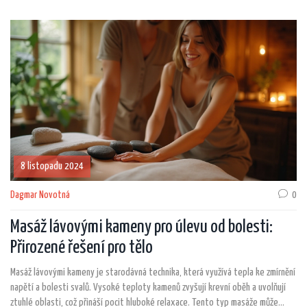
mají významný vliv na posilování imunitního systému a zlepšování kvality
spánku. Zjistěte, jak může klasická masáž obohatit váš každodenní život a
pomoci vám zvládat stresové situace.
8 listopadu 2024
Dagmar Novotná
0
Masáž lávovými kameny pro úlevu od bolesti:
Přirozené řešení pro tělo
Masáž lávovými kameny je starodávná technika, která využívá tepla ke zmírnění
napětí a bolesti svalů. Vysoké teploty kamenů zvyšují krevní oběh a uvolňují
ztuhlé oblasti, což přináší pocit hluboké relaxace. Tento typ masáže může