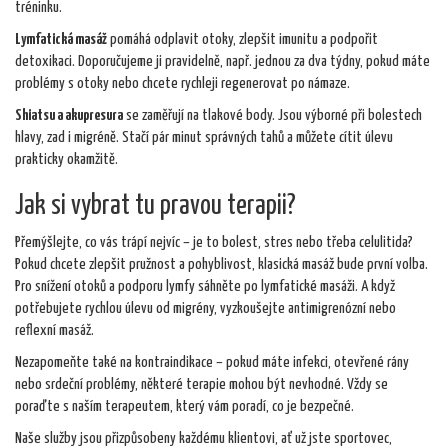
tréninku.
Lymfatická masáž
pomáhá odplavit otoky, zlepšit imunitu a podpořit
detoxikaci. Doporučujeme ji pravidelně, např. jednou za dva týdny, pokud máte
problémy s otoky nebo chcete rychleji regenerovat po námaze.
Shiatsu a akupresura
se zaměřují na tlakové body. Jsou výborné při bolestech
hlavy, zad i migréně. Stačí pár minut správných tahů a můžete cítit úlevu
prakticky okamžitě.
Jak si vybrat tu pravou terapii?
Přemýšlejte, co vás trápí nejvíc – je to bolest, stres nebo třeba celulitida?
Pokud chcete zlepšit pružnost a pohyblivost, klasická masáž bude první volba.
Pro snížení otoků a podporu lymfy sáhněte po lymfatické masáži. A když
potřebujete rychlou úlevu od migrény, vyzkoušejte antimigrenózní nebo
reflexní masáž.
Nezapomeňte také na kontraindikace – pokud máte infekci, otevřené rány
nebo srdeční problémy, některé terapie mohou být nevhodné. Vždy se
poraďte s naším terapeutem, který vám poradí, co je bezpečné.
Naše služby jsou přizpůsobeny každému klientovi, ať už jste sportovec,