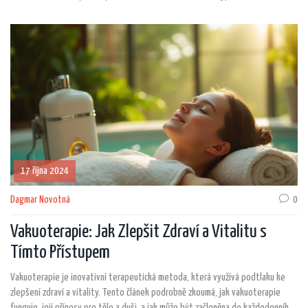
přispět k psychickému uvolnění a snížení stresu. V článku se zaměříme na
přínosy této procedury a tipy, jak si ji co nejlépe užít.
17 října 2024
Dagmar Novotná
0
Vakuoterapie: Jak Zlepšit Zdraví a Vitalitu s
Tímto Přístupem
Vakuoterapie je inovativní terapeutická metoda, která využívá podtlaku ke
zlepšení zdraví a vitality. Tento článek podrobně zkoumá, jak vakuoterapie
funguje, její přínosy pro tělo a duši, a jak může být začleněna do každodenního