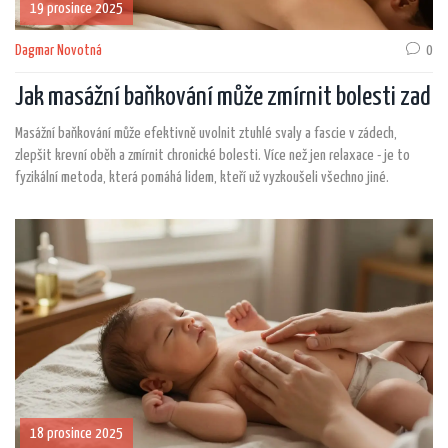
19 prosince 2025
Dagmar Novotná
0
Jak masážní baňkování může zmírnit bolesti zad
Masážní baňkování může efektivně uvolnit ztuhlé svaly a fascie v zádech,
zlepšit krevní oběh a zmírnit chronické bolesti. Více než jen relaxace - je to
fyzikální metoda, která pomáhá lidem, kteří už vyzkoušeli všechno jiné.
18 prosince 2025