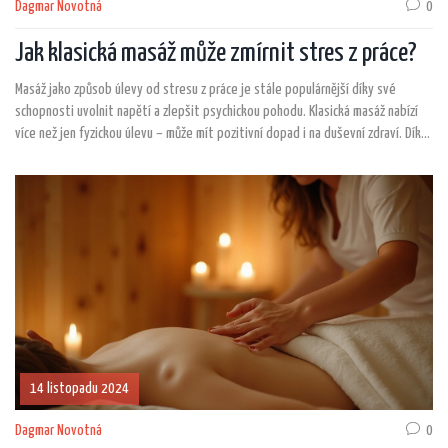
Dagmar Novotná
0
Jak klasická masáž může zmírnit stres z práce?
Masáž jako způsob úlevy od stresu z práce je stále populárnější díky své
schopnosti uvolnit napětí a zlepšit psychickou pohodu. Klasická masáž nabízí
více než jen fyzickou úlevu – může mít pozitivní dopad i na duševní zdraví. Díky
pravidelné masáži se dá snížit hladina stresu a zvýšit produktivita v práci.
Zjistěte v našem článku, jak klasická masáž působí a jak může zlepšit váš
každodenní život.
14 listopadu 2024
Dagmar Novotná
0