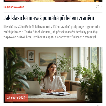
Dagmar Novotná
0
Jak klasická masáž pomáhá při léčení zranění
Klasická masáž může hrát klíčovou roli v léčení zranění, podporuje regeneraci a
zmírňuje bolest. Tento článek zkoumá, jak přesně masážní techniky pomáhají
zlepšovat průtok krve, uvolňovat napětí a obnovovat funkčnost zraněných
tkání. Probereme tipy, jak nejlépe využít masáž ke zlepšení samouzdravovacích
procesů těla. Masáž se může stát nedílnou součástí vaší cesty k úplnému
zotavení.
27 února 2025