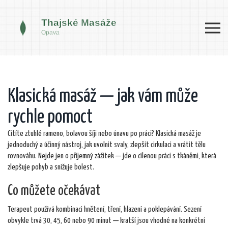
Klasická masáž — jak vám může
rychle pomoct
Cítíte ztuhlé rameno, bolavou šíji nebo únavu po práci? Klasická masáž je
jednoduchý a účinný nástroj, jak uvolnit svaly, zlepšit cirkulaci a vrátit tělu
rovnováhu. Nejde jen o příjemný zážitek — jde o cílenou práci s tkáněmi, která
zlepšuje pohyb a snižuje bolest.
Co můžete očekávat
Terapeut používá kombinaci hnětení, tření, hlazení a poklepávání. Sezení
obvykle trvá 30, 45, 60 nebo 90 minut — kratší jsou vhodné na konkrétní