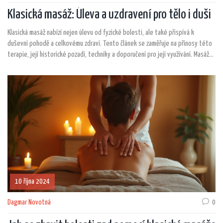
Klasická masáž: Úleva a uzdravení pro tělo i duši
Klasická masáž nabízí nejen úlevu od fyzické bolesti, ale také přispívá k
duševní pohodě a celkovému zdraví. Tento článek se zaměřuje na přínosy této
terapie, její historické pozadí, techniky a doporučení pro její využívání. Masáže
mají významný vliv na posilování imunitního systému a zlepšování kvality
spánku. Zjistěte, jak může klasická masáž obohatit váš každodenní život a
pomoci vám zvládat stresové situace.
10 října 2024
Dagmar Novotná
0