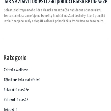
Jak se zbavit bolesti zad pomocí klasické masáže
Bolesti zad trápí mnoho lidí a klasická masáž může nabídnout účinnou úlevu.
Tento článek se zaměřuje na benefity tradiční masážní techniky, která pomáhá
uvolnit napjaté svaly a zlepšit celkové pohodlí těla. Podíváme se také na to,
jak začlenit masáž do každodenního života a jaký vliv může mít na naše zdraví.
Prozkoumáme, jaké techniky jsou nejúčinnější a jak se připravit na masážní
terapii.
Kategorie
Zdraví a wellness
Těhotenství a mateřství
Relaxační masáže
Zdravotní masáž
Tejpování