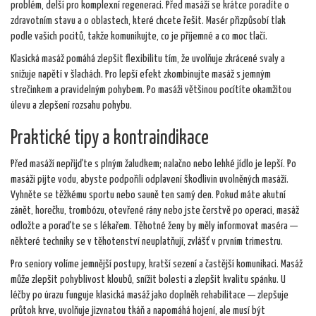
problém, delší pro komplexní regeneraci. Před masáží se krátce poradíte o
zdravotním stavu a o oblastech, které chcete řešit. Masér přizpůsobí tlak
podle vašich pocitů, takže komunikujte, co je příjemné a co moc tlačí.
Klasická masáž pomáhá zlepšit flexibilitu tím, že uvolňuje zkrácené svaly a
snižuje napětí v šlachách. Pro lepší efekt zkombinujte masáž s jemným
strečinkem a pravidelným pohybem. Po masáži většinou pocítíte okamžitou
úlevu a zlepšení rozsahu pohybu.
Praktické tipy a kontraindikace
Před masáží nepřijďte s plným žaludkem; nalačno nebo lehké jídlo je lepší. Po
masáži pijte vodu, abyste podpořili odplavení škodlivin uvolněných masáží.
Vyhněte se těžkému sportu nebo sauně ten samý den. Pokud máte akutní
zánět, horečku, trombózu, otevřené rány nebo jste čerstvě po operaci, masáž
odložte a poraďte se s lékařem. Těhotné ženy by měly informovat maséra —
některé techniky se v těhotenství neuplatňují, zvlášť v prvním trimestru.
Pro seniory volíme jemnější postupy, kratší sezení a častější komunikaci. Masáž
může zlepšit pohyblivost kloubů, snížit bolesti a zlepšit kvalitu spánku. U
léčby po úrazu funguje klasická masáž jako doplněk rehabilitace — zlepšuje
průtok krve, uvolňuje jizvnatou tkáň a napomáhá hojení, ale musí být