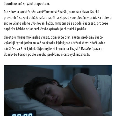
koordinovaná s fyzioterapeutem.
Pro stres a soustředění zaměříme masáž na šíji, ramena a hlavu. Krátké
pravidelné sezení dokáže snížit napětí a zlepšit soustředění v práci. Na bolest
zad je účinné cílené uvolňování hýždí, hamstringů a spodní části zad, protože
napětí v těchto oblastech často způsobuje chronické potíže.
Chcete-li masáž maximálně využít, domluvte plán: akutní problémy často
vyžadují týdně jednu masáž na několik týdnů; pro udržení stavu stačí jedna
návštěva za 3–6 týdnů. Objednejte si termín na Thajské Masáže Opava a
domluvte terapii podle vašeho problému a časových možností.