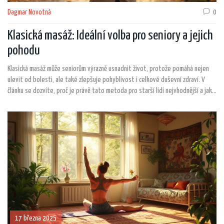
Dagmar Novotná
0
Klasická masáž: Ideální volba pro seniory a jejich
pohodu
Klasická masáž může seniorům výrazně usnadnit život, protože pomáhá nejen
ulevit od bolesti, ale také zlepšuje pohyblivost i celkové duševní zdraví. V
článku se dozvíte, proč je právě tato metoda pro starší lidi nejvhodnější a jaké
přínosy přináší. Najdete tu konkrétní tipy, na co si dát při výběru maséra pozor,
i jak masáž bezpečně zařadit do běžného života. Nechybí zajímavé fakta, se
kterými běžně v čekárně lékaře nepočítáte. Článek ukáže, že investice do
pravidelných masáží může být lepší než drahé vitamíny nebo protibolestivé
gely.
17 března 2025