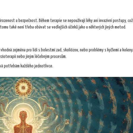
řirozenost a bezpečnost. Během terapie se nepoužívají léky ani invazivní postupy, což 
y tomu také není třeba obávat se vedlejších účinků jako u některých jiných metod.
hodná zejména pro lidi s bolestmi zad, skoliózou, nebo problémy s kyčlemi a koleny.
 fyzioterapii nebo jiným léčebným procesům.
ivá potřebám každého jednotlivce.