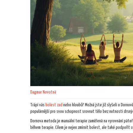
Dagmar Novotná
Trápí vás
bolest zad
nebo kloubů? Možná jste již slyšeli o Dornov
populárnější pro svou schopnost srovnat tělo bez nutnosti drsnýc
Dornova metoda je manuální terapie zaměřená na vyrovnání páteře 
během terapie. Cílem je nejen zmírnit bolest, ale také podpořit 