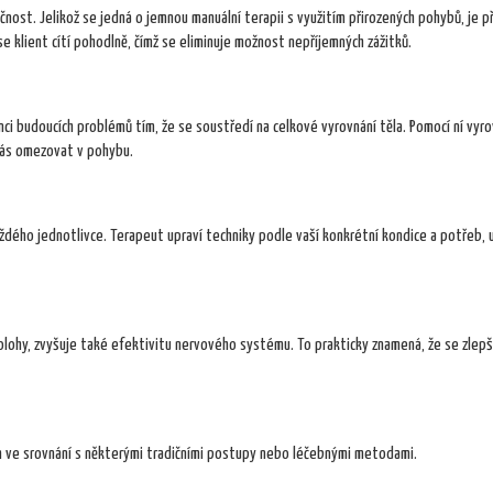
čnost. Jelikož se jedná o jemnou manuální terapii s využitím přirozených pohybů, je při
se klient cítí pohodlně, čímž se eliminuje možnost nepříjemných zážitků.
nci budoucích problémů tím, že se soustředí na celkové vyrovnání těla. Pomocí ní vyr
vás omezovat v pohybu.
každého jednotlivce. Terapeut upraví techniky podle vaší konkrétní kondice a potřeb,
polohy, zvyšuje také efektivitu nervového systému. To prakticky znamená, že se zlepš
 ve srovnání s některými tradičními postupy nebo léčebnými metodami.