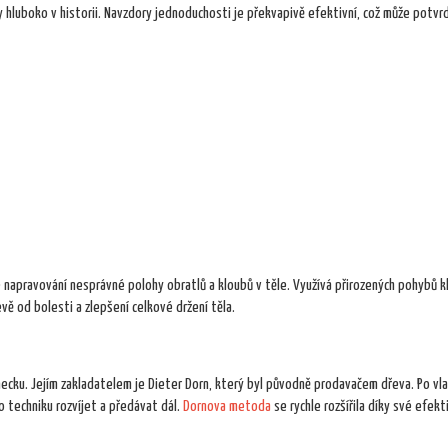
 hluboko v historii. Navzdory jednoduchosti je překvapivě efektivní, což může potvrd
napravování nesprávné polohy obratlů a kloubů v těle. Využívá přirozených pohybů k
vě od bolesti a zlepšení celkové držení těla.
cku. Jejím zakladatelem je Dieter Dorn, který byl původně prodavačem dřeva. Po vla
o techniku rozvíjet a předávat dál.
Dornova metoda
se rychle rozšířila díky své efekt