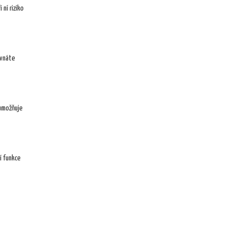
 ní riziko
ovnáte
 umožňuje
í funkce