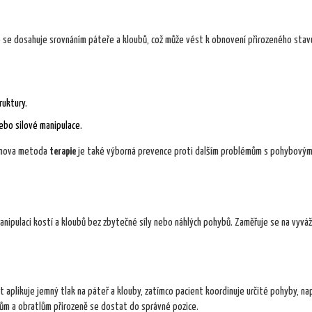
 se dosahuje srovnáním páteře a kloubů, což může vést k obnovení přirozeného stavu
ruktury.
nebo silové manipulace.
ornova metoda
terapie
je také výborná prevence proti dalším problémům s pohybový
nipulaci kostí a kloubů bez zbytečné síly nebo náhlých pohybů. Zaměřuje se na vyváž
aplikuje jemný tlak na páteř a klouby, zatímco pacient koordinuje určité pohyby, nap
ům a obratlům přirozeně se dostat do správné pozice.