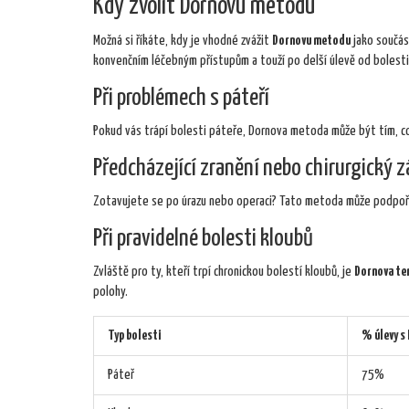
Kdy zvolit Dornovu metodu
Možná si říkáte, kdy je vhodné zvážit
Dornovu metodu
jako součást
konvenčním léčebným přístupům a touží po delší úlevě od bolesti
Při problémech s páteří
Pokud vás trápí bolesti páteře, Dornova metoda může být tím, co h
Předcházející zranění nebo chirurgický 
Zotavujete se po úrazu nebo operaci? Tato metoda může podpořit
Při pravidelné bolesti kloubů
Zvláště pro ty, kteří trpí chronickou bolestí kloubů, je
Dornova te
polohy.
Typ bolesti
% úlevy s
Páteř
75%