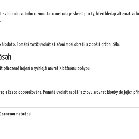
 svého zdravotního režimu. Tato metoda je skvělá pro ty, kteří hledají alternativu k
.
ledáte. Pomáhá totiž uvolnit stlačení mezi obratli a zlepšit držení těla.
zásah
 přirozené hojení a rychlejší návrat k běžnému pohybu.
rapie
často doporučována. Pomáhá uvolnit napětí a znovu srovnat klouby do jejich při
 Dornovou metodou