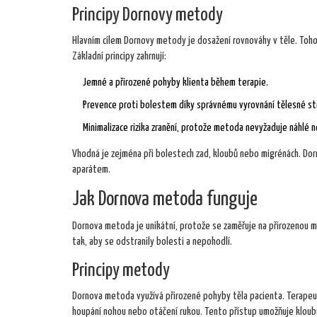
Principy Dornovy metody
Hlavním cílem Dornovy metody je dosažení rovnováhy v těle. Toho
Základní principy zahrnují:
Jemné a přirozené pohyby klienta během terapie.
Prevence proti bolestem díky správnému vyrovnání tělesné st
Minimalizace rizika zranění, protože metoda nevyžaduje náhlé 
Vhodná je zejména při bolestech zad, kloubů nebo migrénách. D
aparátem.
Jak Dornova metoda funguje
Dornova metoda je unikátní, protože se zaměřuje na přirozenou ma
tak, aby se odstranily bolesti a nepohodlí.
Principy metody
Dornova metoda využívá přirozené pohyby těla pacienta. Terapeut 
houpání nohou nebo otáčení rukou. Tento přístup umožňuje kloub