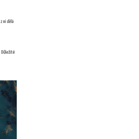
z ní dělá
 Důležité