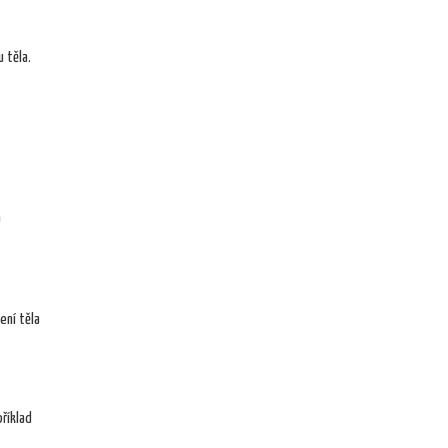
 těla.
m
ení těla
říklad