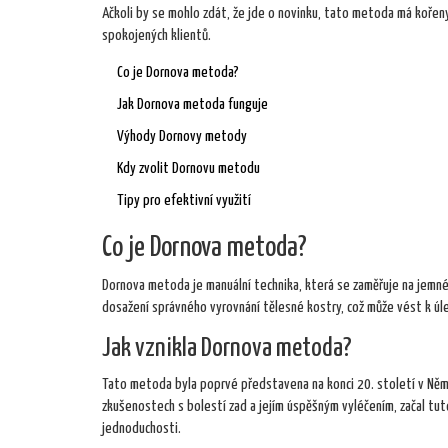
Ačkoli by se mohlo zdát, že jde o novinku, tato metoda má kořeny
spokojených klientů.
Co je Dornova metoda?
Jak Dornova metoda funguje
Výhody Dornovy metody
Kdy zvolit Dornovu metodu
Tipy pro efektivní využití
Co je Dornova metoda?
Dornova metoda je manuální technika, která se zaměřuje na jemné 
dosažení správného vyrovnání tělesné kostry, což může vést k úle
Jak vznikla Dornova metoda?
Tato metoda byla poprvé představena na konci 20. století v Něme
zkušenostech s bolestí zad a jejím úspěšným vyléčením, začal tut
jednoduchosti.