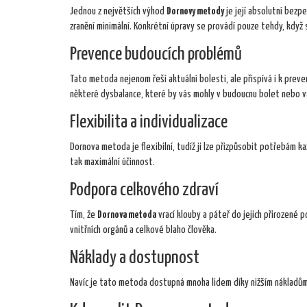
Jednou z největších výhod
Dornovy metody
je její absolutní bezpe
zranění minimální. Konkrétní úpravy se provádí pouze tehdy, když 
Prevence budoucích problémů
Tato metoda nejenom řeší aktuální bolesti, ale přispívá i k preve
některé dysbalance, které by vás mohly v budoucnu bolet nebo 
Flexibilita a individualizace
Dornova metoda je flexibilní, tudíž ji lze přizpůsobit potřebám 
tak maximální účinnost.
Podpora celkového zdraví
Tím, že
Dornova metoda
vrací klouby a páteř do jejich přirozené 
vnitřních orgánů a celkové blaho člověka.
Náklady a dostupnost
Navíc je tato metoda dostupná mnoha lidem díky nižším nákladům