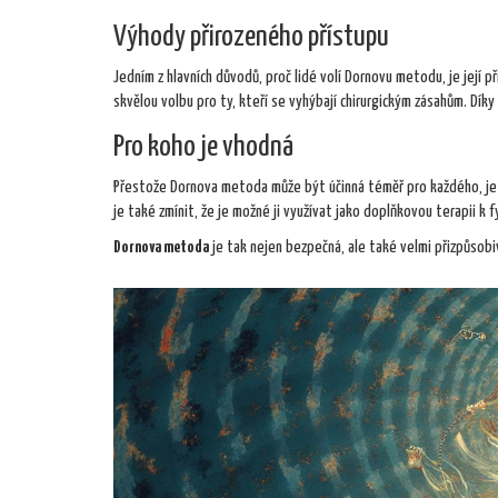
Výhody přirozeného přístupu
Jedním z hlavních důvodů, proč lidé volí Dornovu metodu, je její p
skvělou volbu pro ty, kteří se vyhýbají chirurgickým zásahům. Dík
Pro koho je vhodná
Přestože Dornova metoda může být účinná téměř pro každého, je v
je také zmínit, že je možné ji využívat jako doplňkovou terapii k
Dornova metoda
je tak nejen bezpečná, ale také velmi přizpůsob