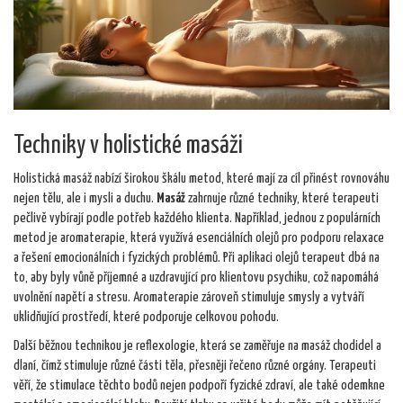
Techniky v holistické masáži
Holistická masáž nabízí širokou škálu metod, které mají za cíl přinést rovnováhu
nejen tělu, ale i mysli a duchu.
Masáž
zahrnuje různé techniky, které terapeuti
pečlivě vybírají podle potřeb každého klienta. Například, jednou z populárních
metod je aromaterapie, která využívá esenciálních olejů pro podporu relaxace
a řešení emocionálních i fyzických problémů. Při aplikaci olejů terapeut dbá na
to, aby byly vůně příjemné a uzdravující pro klientovu psychiku, což napomáhá
uvolnění napětí a stresu. Aromaterapie zároveň stimuluje smysly a vytváří
uklidňující prostředí, které podporuje celkovou pohodu.
Další běžnou technikou je reflexologie, která se zaměřuje na masáž chodidel a
dlaní, čímž stimuluje různé části těla, přesněji řečeno různé orgány. Terapeuti
věří, že stimulace těchto bodů nejen podpoří fyzické zdraví, ale také odemkne