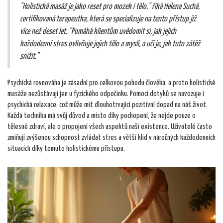
"Holistická masáž je jako reset pro mozek i tělo," říká Helena Suchá,
certifikovaná terapeutka, která se specializuje na tento přístup již
více než deset let. "Pomáhá klientům uvědomit si, jak jejich
každodenní stres ovlivňuje jejich tělo a mysli, a učí je, jak tuto zátěž
snížit."
Psychická rovnováha je zásadní pro celkovou pohodu člověka, a proto holistické
masáže nezůstávají jen u fyzického odpočinku. Pomocí dotyků se navozuje i
psychická relaxace, což může mít dlouhotrvající pozitivní dopad na náš život.
Každá technika má svůj důvod a místo díky pochopení, že nejde pouze o
tělesné zdraví, ale o propojení všech aspektů naší existence. Uživatelé často
zmiňují zvýšenou schopnost zvládat stres a větší klid v náročných každodenních
situacích díky tomuto holistickému přístupu.