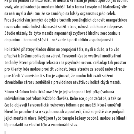
Na první pohled se může zdát, že
holistická masáž
je pouze způsob, jak uvolnit
svaly, ale její nádech je mnohem hlubší. Tato forma terapie má blahodárný vliv
na naši mysl a duši tím, že se zaměřuje na lidský organismus jako celek.
Prostřednictvím jemných dotyků a technik pomáhajících obnovit energetickou
rovnováhu, může holistická masáž snížit stres, úzkost a dokonce i deprese.
Studie ukázaly, že tyto masáže napomáhají zvyšovat hladinu serotoninu a
dopaminu – hormonů štěstí – což vede k pocitu klidu a spokojenosti.
Holistické přístupy kladou důraz na propojení těla, mysli a duše, a to vše
přispívá k širšímu pohledu na zdraví. Terapeuti často využívají meditativní
techniky, které prohlubují relaxaci i na psychické úrovni. Zakládají tak prostor
pro klienty, kde mohou procítit volnost, beze strachu ze soudů nebo stresu
prostředí. V souvislosti s tím je zajímavé, že mnoho lidí uvádí snížení
chronického stresu souběžně s pravidelnou návštěvou holistických masáží.
Silnou stránkou holistické masáže je její schopnost být přizpůsobená
individuálním potřebám každého člověka.
Relaxace
je jen začátek, a tak se
často objevují terapeutické rozhovory během a po masáži, které umožňují
klientům promluvit si o svých emocích a pocitech, čímž se ještě více podpoří
jejich mentální úleva. Když jsou tyto terapie řešeny osobně, mohou se klienti
lépe naladit na vlastní tělo a emocionální stav.