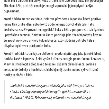
mentální a emocionální bloky. Použití tlaku na určité body může mít potěšující
účinek na tělo, protože uvolňuje energii a pomáhá jejímu plynutí celým
organismem.
Kromě těchto metod existuje i shiatsu, původem z Japonska, která používá
jemný tlak prstů, dlaní nebo loktů podél energetických drah těla. Tato
technika se snaží vyrovnat energetické toky v těle a podporovat tak fyzickou
i psychickou harmonii. Shiatsu se často popisuje jako taneční pohyby, kdy se
terapeut pohybuje plynule kolem klienta, vždy sledující potřeby těla a
přizpůsobující svou práci podle toho.
Kromě tradičních technik jsou oblíbené i moderní přístupy jako je reiki, která
pochází také z Japonska. Reiki využívá přenos energie pomocí rukou terapeuta,
který se snaží léčit a zlepšovat tělesné i duševní blaho klienta. Jemné a
nenápadné doteky v kombinaci s hlubokým dýcháním mohou vytvořit silné
pocity uvolnění a klidu.
„Holistická masážní terapie se ukázala jako efektivní, protože se
stará o všechny aspekty lidského bytí - fyzické, emocionální a
duchovní,“ říká Dr. Petra Horská, odbornice na masážní terapii.