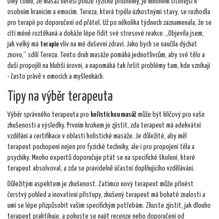
Díky tomu, že masaž neřeší pouze fyzické problémy, je mnohem citlivější k
osobním hranicím a emocím. Tereza, která trpěla úzkostnými stavy, se rozhodla
pro terapii po doporučení od přátel. Už po několika týdnech zaznamenala, že se
cítí méně roztěkaná a dokáže lépe řídit své stresové reakce. „Objevila jsem,
jak velký má
terapie
vliv na mé duševní zdraví. Jako bych se naučila dýchat
znovu,“ sdílí Tereza. Tento druh masáže pomáhá jednotlivcům, aby své tělo a
duši propojili na hlubší úrovni, a napomáhá tak řešit problémy tam, kde vznikají
- často právě v emocích a myšlenkách.
Tipy na výběr terapeuta
Výběr správného terapeuta pro
holistickou masáž
může být klíčový pro vaše
zkušenosti a výsledky. Prvním krokem je zjistit, zda terapeut má adekvátní
vzdělání a certifikace v oblasti holistické masáže. Je důležité, aby měl
terapeut pochopení nejen pro fyzické techniky, ale i pro propojení těla a
psychiky. Mnoho expertů doporučuje ptát se na specifické školení, které
terapeut absolvoval, a zda se pravidelně účastní doplňujícího vzdělávání.
Důležitým aspektem je zkušenost. Zatímco nový terapeut může přinést
čerstvý pohled a inovativní přístupy, zkušený terapeut má bohaté znalosti a
umí se lépe přizpůsobit vašim specifickým potřebám. Zkuste zjistit, jak dlouho
terapeut praktikuje, a pokuste se najít recenze nebo doporučení od