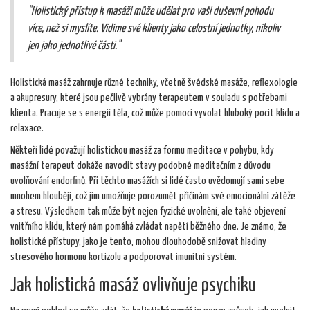
"Holistický přístup k masáži může udělat pro vaši duševní pohodu
více, než si myslíte. Vidíme své klienty jako celostní jednotky, nikoliv
jen jako jednotlivé části."
Holistická masáž zahrnuje různé techniky, včetně švédské masáže, reflexologie
a akupresury, které jsou pečlivě vybrány terapeutem v souladu s potřebami
klienta. Pracuje se s energií těla, což může pomoci vyvolat hluboký pocit klidu a
relaxace.
Někteří lidé považují holistickou masáž za formu meditace v pohybu, kdy
masážní terapeut dokáže navodit stavy podobné meditačním z důvodu
uvolňování endorfinů. Při těchto masážích si lidé často uvědomují sami sebe
mnohem hlouběji, což jim umožňuje porozumět příčinám své emocionální zátěže
a stresu. Výsledkem tak může být nejen fyzické uvolnění, ale také objevení
vnitřního klidu, který nám pomáhá zvládat napětí běžného dne. Je známo, že
holistické přístupy, jako je tento, mohou dlouhodobě snižovat hladiny
stresového hormonu kortizolu a podporovat imunitní systém.
Jak holistická masáž ovlivňuje psychiku