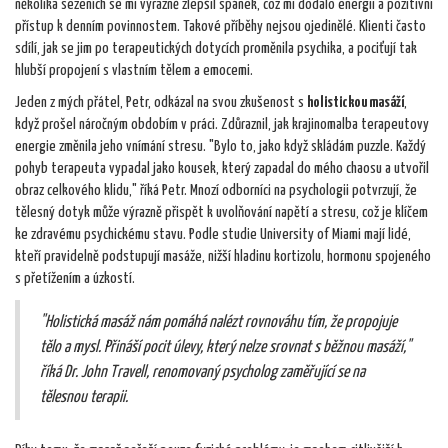
několika sezeních se mi výrazně zlepšil spánek, což mi dodalo energii a pozitivní
přístup k denním povinnostem. Takové příběhy nejsou ojedinělé. Klienti často
sdílí, jak se jim po terapeutických dotycích proměnila psychika, a pociťují tak
hlubší propojení s vlastním tělem a emocemi.
Jeden z mých přátel, Petr, odkázal na svou zkušenost s
holistickou masáží
,
když prošel náročným obdobím v práci. Zdůraznil, jak krajinomalba terapeutovy
energie změnila jeho vnímání stresu. "Bylo to, jako když skládám puzzle. Každý
pohyb terapeuta vypadal jako kousek, který zapadal do mého chaosu a utvořil
obraz celkového klidu," říká Petr. Mnozí odborníci na psychologii potvrzují, že
tělesný dotyk může výrazně přispět k uvolňování napětí a stresu, což je klíčem
ke zdravému psychickému stavu. Podle studie University of Miami mají lidé,
kteří pravidelně podstupují masáže, nižší hladinu kortizolu, hormonu spojeného
s přetížením a úzkostí.
"Holistická masáž nám pomáhá nalézt rovnováhu tím, že propojuje
tělo a mysl. Přináší pocit úlevy, který nelze srovnat s běžnou masáží,"
říká Dr. John Travell, renomovaný psycholog zaměřující se na
tělesnou terapii.