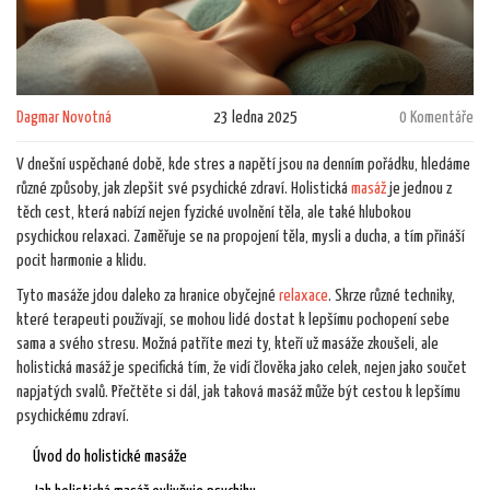
Dagmar Novotná
23 ledna 2025
0 Komentáře
V dnešní uspěchané době, kde stres a napětí jsou na denním pořádku, hledáme
různé způsoby, jak zlepšit své psychické zdraví. Holistická
masáž
je jednou z
těch cest, která nabízí nejen fyzické uvolnění těla, ale také hlubokou
psychickou relaxaci. Zaměřuje se na propojení těla, mysli a ducha, a tím přináší
pocit harmonie a klidu.
Tyto masáže jdou daleko za hranice obyčejné
relaxace
. Skrze různé techniky,
které terapeuti používají, se mohou lidé dostat k lepšímu pochopení sebe
sama a svého stresu. Možná patříte mezi ty, kteří už masáže zkoušeli, ale
holistická masáž je specifická tím, že vidí člověka jako celek, nejen jako součet
napjatých svalů. Přečtěte si dál, jak taková masáž může být cestou k lepšímu
psychickému zdraví.
Úvod do holistické masáže