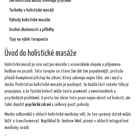
Jak holistická masáž ovlivňuje psychiku
Techniky v holistické masáži
Výhody holistické masáže
Osobní zkušenosti a příběhy
Tipy na výběr terapeuta
Úvod do holistické masáže
Holistická masáž je více než jen masáže s esenciálním olejem a příjemnou
hudbou na pozadí. Tato terapie se stává čím dál tím populárnější, protože
přináší komplexní přístup ke zdraví, který zahrnuje nejen tělo, ale i mysl a
ducha. Podstatou holistické masáže je pochopit, že každá část vašeho těla je
propojena, a že fyzická bolest může často pramenit z emocionálních a
psychických problémů. A proto lze skrze tuto praxi nejen ulevit od bolesti, ale
také zlepšit
psychické zdraví
a celkový pocit pohody.
Mnoho odborníků v oblasti holistické medicíny věří, že ten správný dotek může
léčit a transformovat. Například Dr. Andrew Weil, pionýr v oblasti integrativní
medicíny, uvádí: