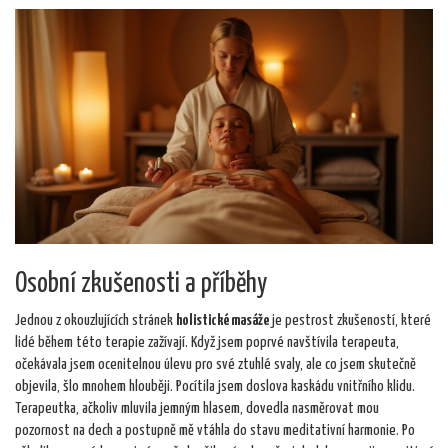
Osobní zkušenosti a příběhy
Jednou z okouzlujících stránek
holistické masáže
je pestrost zkušeností, které
lidé během této terapie zažívají. Když jsem poprvé navštívila terapeuta,
očekávala jsem ocenitelnou úlevu pro své ztuhlé svaly, ale co jsem skutečně
objevila, šlo mnohem hlouběji. Pocítila jsem doslova kaskádu vnitřního klidu.
Terapeutka, ačkoliv mluvila jemným hlasem, dovedla nasměrovat mou
pozornost na dech a postupně mě vtáhla do stavu meditativní harmonie. Po