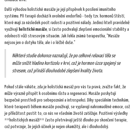
Další výhodou holistické masáže je její příspěvek k posílení imunitního
systému. Při terapii dochází k uvolnění endorfínů - tedy tzv. hormonů štěstí,
které mají za následek pocit radosti a pozitivní nálady. Jedinci kteří pravidelně
využívají
holistické masáže
, si často pochvalují zlepšení emocionální stability a
odolnosti vůči stresovým situacím. Jak řekla známá terapeutka, "Masáže
nejsou jen o dotyku těla, ale i o léčbě duše."
Některé studie dokonce naznačují, že po celkové relaxaci těla se
může snížit hladina kortizolu v krvi, což je hormon úzce spojený se
stresem, což přináší dlouhodobé zlepšení kvality života.
Pokud stále váháte, zda je holistická masáž pro vás ta pravá, zvažte fakt, že
může výrazně přispět k osobnímu růstu a regeneraci. Masáže poskytují
bezpečné prostředí pro sebepoznání a introspekci. Díky speciálním technikám,
které terapeuti během masáže používají, se vyplavují nahromaděné emoce, což
je příležitost pustit to, co nás ve všedním životě zatěžuje. Pozitivní výsledky
**holistických masáží** často přetrvávají ještě dlouho po skončení terapie,
což potvrzuje, že jejich účinek je nejen okamžitý, ale i dlouhodobý.