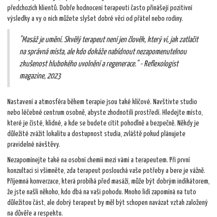
předchozích klientů. Dobře hodnocení terapeuti často přinášejí pozitivní
výsledky a vy o nich můžete slyšet dobré věci od přátel nebo rodiny.
"Masáž je umění. Skvělý terapeut není jen člověk, který ví, jak zatlačit
na správná místa, ale kdo dokáže nabídnout nezapomenutelnou
zkušenost hlubokého uvolnění a regenerace." - Reflexologist
magazine, 2023
Nastavení a atmosféra během terapie jsou také klíčové. Navštivte studio
nebo léčebné centrum osobně, abyste zhodnotili prostředí. Hledejte místo,
které je čisté, klidné, a kde se budete cítit pohodlně a bezpečně. Někdy je
důležité zvážit lokalitu a dostupnost studia, zvláště pokud plánujete
pravidelné návštěvy.
Nezapomínejte také na osobní chemii mezi vámi a terapeutem. Při první
konzultaci si všimněte, zda terapeut poslouchá vaše potřeby a bere je vážně.
Příjemná konverzace, která probíhá před masáží, může být dobrým indikátorem,
že jste našli někoho, kdo dbá na vaši pohodu. Mnoho lidí zapomíná na tuto
důležitou část, ale dobrý terapeut by měl být schopen navázat vztah založený
na důvěře a respektu.