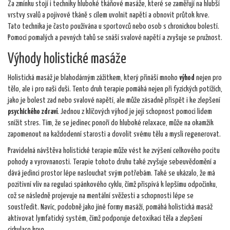
Za zmínku stojí i techniky hluboké tkáňové masáže, které se zaměřují na hlubší
vrstvy svalů a pojivové tkáně s cílem uvolnit napětí a obnovit průtok krve.
Tato technika je často používána u sportovců nebo osob s chronickou bolestí.
Pomocí pomalých a pevných tahů se snáší svalové napětí a zvyšuje se pružnost.
Výhody holistické masáže
Holistická masáž je blahodárným zážitkem, který přináší mnoho
výhod
nejen pro
tělo, ale i pro naši duši. Tento druh terapie pomáhá nejen při fyzických potížích,
jako je bolest zad nebo svalové napětí, ale může zásadně přispět i ke zlepšení
psychického zdraví
. Jednou z klíčových výhod je její schopnost pomoci lidem
snížit stres. Tím, že se jedinec ponoří do hluboké relaxace, může na okamžik
zapomenout na každodenní starosti a dovolit svému tělu a mysli regenerovat.
Pravidelná návštěva holistické terapie může vést ke zvýšení celkového pocitu
pohody a vyrovnanosti. Terapie tohoto druhu také zvyšuje sebeuvědomění a
dává jedinci prostor lépe naslouchat svým potřebám. Také se ukázalo, že má
pozitivní vliv na regulaci spánkového cyklu, čímž přispívá k lepšímu odpočinku,
což se následně projevuje na mentální svěžesti a schopnosti lépe se
soustředit. Navíc, podobně jako jiné formy masáží, pomáhá holistická masáž
aktivovat lymfatický systém, čímž podporuje detoxikaci těla a zlepšení
cirkulace krve.