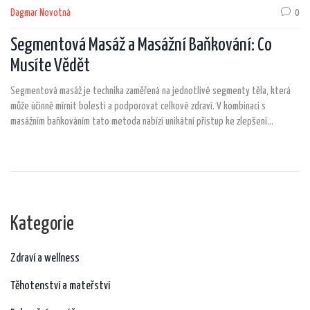
Dagmar Novotná
0
Segmentová Masáž a Masážní Baňkování: Co
Musíte Vědět
Segmentová masáž je technika zaměřená na jednotlivé segmenty těla, která
může účinně mírnit bolesti a podporovat celkové zdraví. V kombinaci s
masážním baňkováním tato metoda nabízí unikátní přístup ke zlepšení
tělesného a duševního stavu. V tomto článku prozkoumáme principy
segmentové masáže, metody aplikace, výhody i tipy, jak správně provádět
masážní baňkování.
Kategorie
Zdraví a wellness
Těhotenství a mateřství