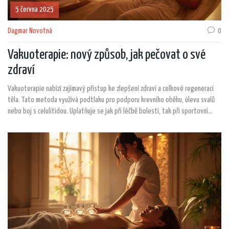
5 června 2025
Dagmar Novotná
0
Vakuoterapie: nový způsob, jak pečovat o své
zdraví
Vakuoterapie nabízí zajímavý přístup ke zlepšení zdraví a celkové regeneraci
těla. Tato metoda využívá podtlaku pro podporu krevního oběhu, úlevu svalů
nebo boj s celulitidou. Uplatňuje se jak při léčbě bolestí, tak při sportovní
regeneraci. Článek představí principy vakuoterapie, její výhody, nejčastější
využití a rady, jak začít. Podíváme se i na případná rizika a komu se tento trend
může vyplatit.