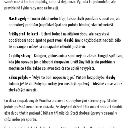
samé: maž si to, ber doplňky, nebo si dej pauzu. Vypadá to jednoduše, ale
pravidelně tyhle rady moc nefungují.
Masti a gely
– Trochu chladí nebo hřejí, takže chvíli pomůžou s pocitem, ale
opravdový problém (například špatnou polohu kloubu) vlastně neřeší.
Prášky proti bolesti
– Utlumí bolest na nějakou dobu, ale nezastaví
opotřebení nebo špatné postavení
kloubů
. Navíc když bolest necítíš, tělo
tě nevaruje a můžeš si nenápadně uškodit ještě víc.
Doplňky stravy
– Kolagen, glukosamin a spol. nejsou zázrak. Fungují spíš tam,
kde jde opravdu jen o kloubní chrupavku. U většiny lidí je ale problém v
mechanice těla, takže se investice často úplně nevyplatí.
Zákaz pohybu
– "Když to bolí, nepoužívej je." Přitom bez pohybu
klouby
tuhnou ještě víc. Pohyb je nutný, jen musí být správný – ideálně v ose a bez
zbytečných nárazů.
Co dává naopak smysl? Pomáhá pracovat s pohybovými stereotypy. Studie
jedné pražské nemocnice ukázala, že zlepšení držení těla omezí bolesti kloubů
až u dvou třetin pacientů během tří měsíců. Stačí drobné úpravy v sezení, v
chůzi nebo při sportu.