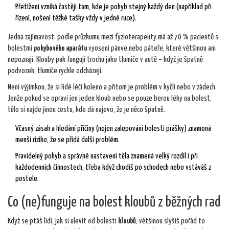
Přetížení vzniká častěji tam, kde je pohyb stejný každý den (například při
řízení, nošení těžké tašky vždy v jedné ruce).
Jedna zajímavost: podle průzkumu mezi fyzioterapeuty má až 70 % pacientů s
bolestmi
pohybového aparátu
vyosení pánve nebo páteře, které většinou ani
nepoznají. Klouby pak fungují trochu jako tlumiče v autě – když je špatně
podvozek, tlumiče rychle odcházejí.
Není výjimkou, že si lidé léčí koleno a přitom je problém v kyčli nebo v zádech.
Jenže pokud se opraví jen jeden kloub nebo se pouze berou léky na bolest,
tělo si najde jinou cestu, kde dá najevo, že je něco špatně.
Včasný zásah a hledání příčiny (nejen zalepování bolesti prášky) znamená
menší riziko, že se přidá další problém.
Pravidelný pohyb a správné nastavení těla znamená velký rozdíl i při
každodenních činnostech, třeba když chodíš po schodech nebo vstáváš z
postele.
Co (ne)funguje na bolest kloubů z běžných rad
Když se ptáš lidí, jak si ulevit od bolesti
kloubů
, většinou slyšíš pořád to