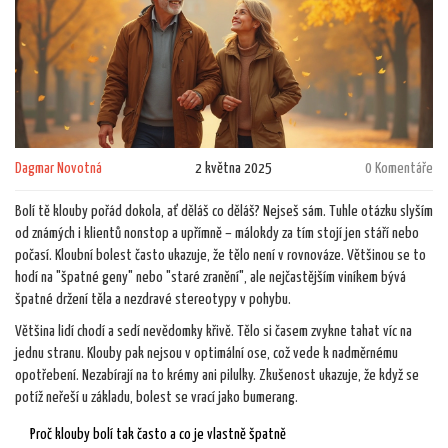
Dagmar Novotná
2 května 2025
0 Komentáře
Bolí tě klouby pořád dokola, ať děláš co děláš? Nejseš sám. Tuhle otázku slyším
od známých i klientů nonstop a upřímně – málokdy za tím stojí jen stáří nebo
počasí. Kloubní bolest často ukazuje, že tělo není v rovnováze. Většinou se to
hodí na "špatné geny" nebo "staré zranění", ale nejčastějším viníkem bývá
špatné držení těla a nezdravé stereotypy v pohybu.
Většina lidí chodí a sedí nevědomky křivě. Tělo si časem zvykne tahat víc na
jednu stranu. Klouby pak nejsou v optimální ose, což vede k nadměrnému
opotřebení. Nezabírají na to krémy ani pilulky. Zkušenost ukazuje, že když se
potíž neřeší u základu, bolest se vrací jako bumerang.
Proč klouby bolí tak často a co je vlastně špatně