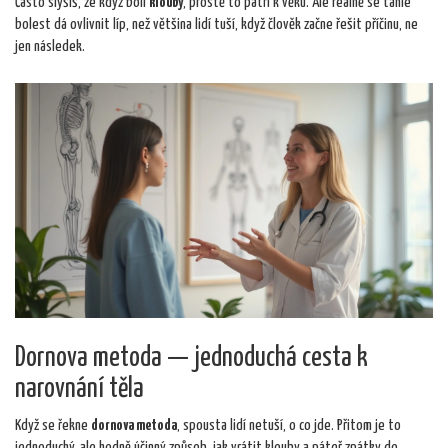
Často slyšíš, že když bolí
klouby
, prostě to patří k věku. Ale reálně se tahle
bolest dá ovlivnit líp, než většina lidí tuší, když člověk začne řešit příčinu, ne
jen následek.
Dornova metoda — jednoduchá cesta k
narovnání těla
Když se řekne
dornova metoda
, spousta lidí netuší, o co jde. Přitom je to
jednoduchý, ale hodně účinný způsob, jak vrátit klouby a páteř zpátky do