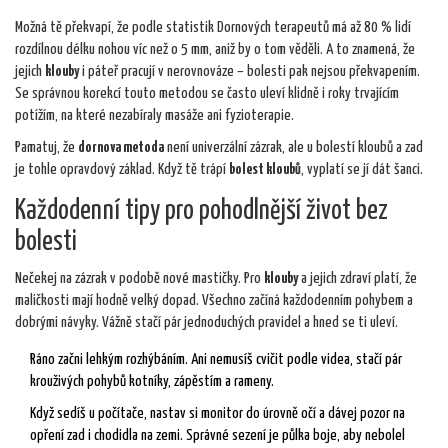
Možná tě překvapí, že podle statistik Dornových terapeutů má až 80 % lidí
rozdílnou délku nohou víc než o 5 mm, aniž by o tom věděli. A to znamená, že
jejich
klouby
i páteř pracují v nerovnováze – bolesti pak nejsou překvapením.
Se správnou korekcí touto metodou se často uleví klidně i roky trvajícím
potížím, na které nezabíraly masáže ani fyzioterapie.
Pamatuj, že
dornova metoda
není univerzální zázrak, ale u bolestí kloubů a zad
je tohle opravdový základ. Když tě trápí
bolest kloubů
, vyplatí se jí dát šanci.
Každodenní tipy pro pohodlnější život bez
bolesti
Nečekej na zázrak v podobě nové mastičky. Pro
klouby
a jejich zdraví platí, že
maličkosti mají hodně velký dopad. Všechno začíná každodenním pohybem a
dobrými návyky. Vážně stačí pár jednoduchých pravidel a hned se ti uleví.
Ráno začni lehkým rozhýbáním. Ani nemusíš cvičit podle videa, stačí pár
krouživých pohybů kotníky, zápěstím a rameny.
Když sedíš u počítače, nastav si monitor do úrovně očí a dávej pozor na
opření zad i chodidla na zemi. Správné sezení je půlka boje, aby nebolel