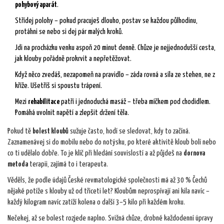
pohybový aparát
.
Střídej polohy – pokud pracuješ dlouho, postav se každou půlhodinu,
protáhni se nebo si dej pár malých kroků.
Jdi na procházku venku aspoň 20 minut denně. Chůze je nejjednodušší cesta,
jak klouby pořádně prokrvit a nepřetěžovat.
Když něco zvedáš, nezapomeň na pravidlo – záda rovná a síla ze stehen, ne z
kříže. Ušetříš si spoustu trápení.
Mezi
rehabilitace
patří i jednoduchá masáž – třeba míčkem pod chodidlem.
Pomáhá uvolnit napětí a zlepšit držení těla.
Pokud tě
bolest kloubů
sužuje často, hodí se sledovat, kdy to začíná.
Zaznamenávej si do mobilu nebo do notýsku, po které aktivitě kloub bolí nebo
co ti udělalo dobře. To je klíč při hledání souvislostí a až půjdeš na
dornova
metoda
terapii, zajímá to i terapeuta.
Věděls, že podle údajů České revmatologické společnosti má až 30 % Čechů
nějaké potíže s klouby už od třiceti let? Kloubům neprospívají ani kila navíc –
každý kilogram navíc zatíží kolena o další 3–5 kilo při každém kroku.
Nečekej, až se bolest rozjede naplno. Svižná chůze, drobné každodenní úpravy