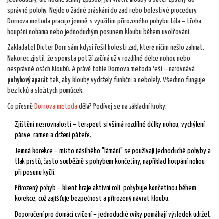
správné polohy. Nejde o žádné práskání do zad nebo bolestivé procedury.
Dornova metoda pracuje jemně, s využitím přirozeného pohybu těla – třeba
houpání nohama nebo jednoduchým posunem kloubu během uvolňování.
Zakladatel Dieter Dorn sám kdysi řešil bolesti zad, které ničím nešlo zahnat.
Nakonec zjistil, že spousta potíží začíná už v rozdílné délce nohou nebo
nesprávné osách kloubů. A právě tohle Dornova metoda řeší – narovnává
pohybový aparát
tak, aby klouby vydržely funkční a nebolely. Všechno funguje
bez léků a složitých pomůcek.
Co přesně
Dornova metoda
dělá? Podívej se na základní kroky:
Zjištění nesrovnalostí – terapeut si všímá rozdílné délky nohou, vychýlení
pánve, ramen a držení páteře.
Jemná korekce – místo násilného "lámání" se používají jednoduché pohyby a
tlak prstů, často souběžně s pohybem končetiny, například houpání nohou
při posunu kyčlí.
Přirozený pohyb – klient hraje aktivní roli, pohybuje končetinou během
korekce, což zajišťuje bezpečnost a přirozený návrat kloubu.
Doporučení pro domácí cvičení – jednoduché cviky pomáhají výsledek udržet.