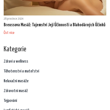
26 prosince 2024
Breussova Masáž: Tajemství Její Účinnosti a Blahodárných Účinků
Číst více
Kategorie
Zdraví a wellness
Těhotenství a mateřství
Relaxační masáže
Zdravotní masáž
Tejpování