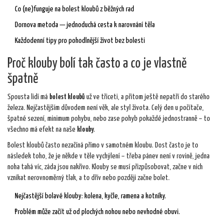
Co (ne)funguje na bolest kloubů z běžných rad
Dornova metoda — jednoduchá cesta k narovnání těla
Každodenní tipy pro pohodlnější život bez bolesti
Proč klouby bolí tak často a co je vlastně
špatně
Spousta lidí má
bolest kloubů
už ve třiceti, a přitom ještě nepatří do starého
železa. Nejčastějším důvodem není věk, ale styl života. Celý den u počítače,
špatné sezení, minimum pohybu, nebo zase pohyb pokaždé jednostranně – to
všechno má efekt na naše
klouby
.
Bolest kloubů často nezačíná přímo v samotném kloubu. Dost často je to
následek toho, že je někde v těle vychýlení – třeba pánev není v rovině, jedna
noha tahá víc, záda jsou nakřivo. Klouby se musí přizpůsobovat, začne v nich
vznikat nerovnoměrný tlak, a to dřív nebo později začne bolet.
Nejčastější bolavé klouby: kolena, kyčle, ramena a kotníky.
Problém může začít už od plochých nohou nebo nevhodné obuvi.