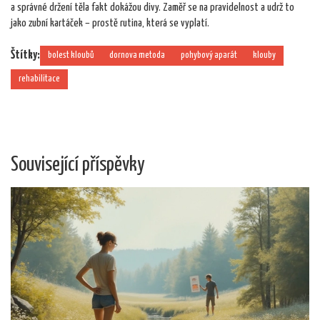
a správné držení těla fakt dokážou divy. Zaměř se na pravidelnost a udrž to
jako zubní kartáček – prostě rutina, která se vyplatí.
Štítky:
bolest kloubů
dornova metoda
pohybový aparát
klouby
rehabilitace
Související příspěvky