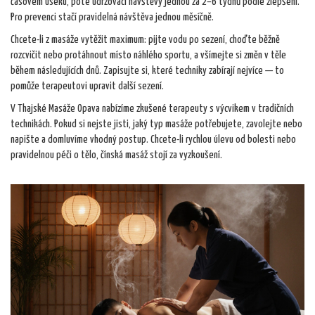
časovém úseku, poté udržovací návštěvy jednou za 2–6 týdnů podle zlepšení.
Pro prevenci stačí pravidelná návštěva jednou měsíčně.
Chcete-li z masáže vytěžit maximum: pijte vodu po sezení, choďte běžně
rozcvičit nebo protáhnout místo náhlého sportu, a všímejte si změn v těle
během následujících dnů. Zapisujte si, které techniky zabírají nejvíce — to
pomůže terapeutovi upravit další sezení.
V Thajské Masáže Opava nabízíme zkušené terapeuty s výcvikem v tradičních
technikách. Pokud si nejste jisti, jaký typ masáže potřebujete, zavolejte nebo
napište a domluvíme vhodný postup. Chcete-li rychlou úlevu od bolesti nebo
pravidelnou péči o tělo, čínská masáž stojí za vyzkoušení.