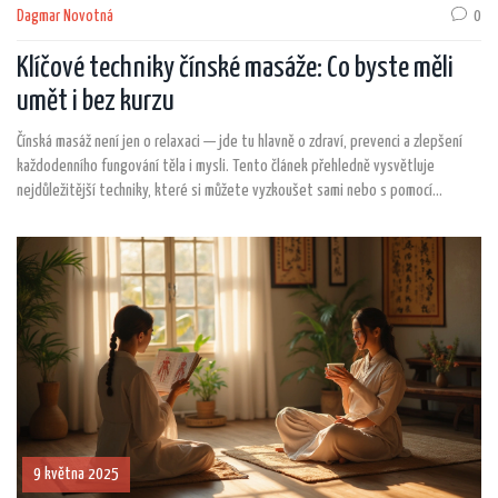
Dagmar Novotná
0
Klíčové techniky čínské masáže: Co byste měli
umět i bez kurzu
Čínská masáž není jen o relaxaci — jde tu hlavně o zdraví, prevenci a zlepšení
každodenního fungování těla i mysli. Tento článek přehledně vysvětluje
nejdůležitější techniky, které si můžete vyzkoušet sami nebo s pomocí
druhého. Dozvíte se, kdy kterou techniku použít, jaké chyby se vyvarovat a na
co si dát pozor, abyste z masáže vytěžili maximum. Přidáme i zajímavosti z
historie a tipy pro domácí praxi bez zbytečných složitostí.
9 května 2025