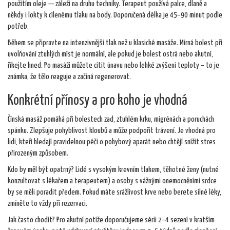
použitím oleje — záleží na druhu techniky. Terapeut používá palce, dlaně a
někdy i lokty k cílenému tlaku na body. Doporučená délka je 45–90 minut podle
potřeb.
Během se připravte na intenzivnější tlak než u klasické masáže. Mírná bolest při
uvolňování ztuhlých míst je normální, ale pokud je bolest ostrá nebo akutní,
říkejte hned. Po masáži můžete cítit únavu nebo lehké zvýšení teploty – to je
známka, že tělo reaguje a začíná regenerovat.
Konkrétní přínosy a pro koho je vhodná
Čínská masáž pomáhá při bolestech zad, ztuhlém krku, migrénách a poruchách
spánku. Zlepšuje pohyblivost kloubů a může podpořit trávení. Je vhodná pro
lidi, kteří hledají pravidelnou péči o pohybový aparát nebo chtějí snížit stres
přirozeným způsobem.
Kdo by měl být opatrný? Lidé s vysokým krevním tlakem, těhotné ženy (nutné
konzultovat s lékařem a terapeutem) a osoby s vážnými onemocněními srdce
by se měli poradit předem. Pokud máte srážlivost krve nebo berete silné léky,
zmíněte to vždy při rezervaci.
Jak často chodit? Pro akutní potíže doporučujeme sérii 2–4 sezení v kratším