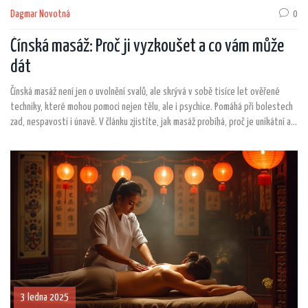
Dagmar Novotná
0
Čínská masáž: Proč ji vyzkoušet a co vám může
dát
Čínská masáž není jen o uvolnění svalů, ale skrývá v sobě tisíce let ověřené
techniky, které mohou pomoci nejen tělu, ale i psychice. Pomáhá při bolestech
zad, nespavosti i únavě. V článku zjistíte, jak masáž probíhá, proč je unikátní a
co můžete čekat hned po první návštěvě. Přináším i tipy, jak si takovou masáž
správně užít a na co si dát pozor, když ji vybíráte.
3 ledna 2025