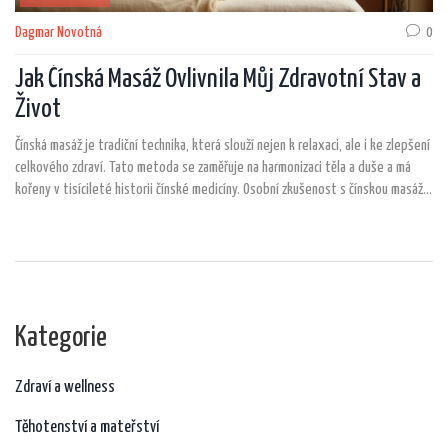
Dagmar Novotná
0
Jak Čínská Masáž Ovlivnila Můj Zdravotní Stav a
Život
Čínská masáž je tradiční technika, která slouží nejen k relaxaci, ale i ke zlepšení
celkového zdraví. Tato metoda se zaměřuje na harmonizaci těla a duše a má
kořeny v tisícileté historii čínské medicíny. Osobní zkušenost s čínskou masáží
může být transformační, pomáhá detoxikovat tělo a uvolňuje napětí a stres.
Článek se dělí na popis samotných masérských technik, přínosů pro zdraví,
historie a tipů, jak najít kvalitního terapeuta.
Kategorie
Zdraví a wellness
Těhotenství a mateřství