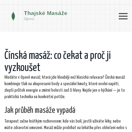
Čínská masáž: co čekat a proč ji
vyzkoušet
Hledáte v Opavě masáž, která jde hlouběji než klasická relaxace? Čínská masáž
kombinuje tlak na akupresurní body a speciální hmaty, které uvolní napětí,
zlepší průtok energie a zmírní bolesti zad či hlavy. Nejde jen o hýčkání — je to
praktická technika na konkrétní potíže.
Jak průběh masáže vypadá
Terapeut začne krátkým rozhovorem: kde vás bolí, jestli užíváte léky, nebo
máte zdravotní omezení. Masáž může probíhat na lehátku přes oblečení nebo s