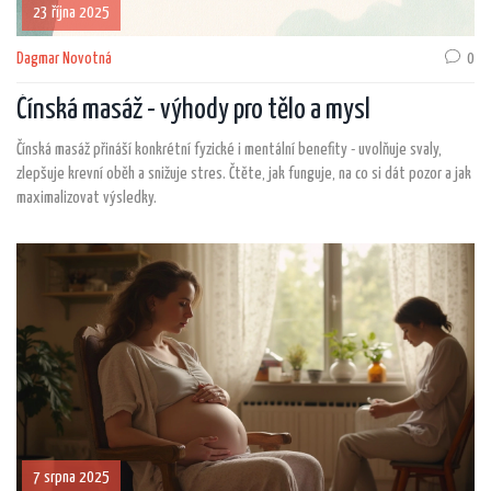
23 října 2025
Dagmar Novotná
0
Čínská masáž - výhody pro tělo a mysl
Čínská masáž přináší konkrétní fyzické i mentální benefity - uvolňuje svaly,
zlepšuje krevní oběh a snižuje stres. Čtěte, jak funguje, na co si dát pozor a jak
maximalizovat výsledky.
7 srpna 2025