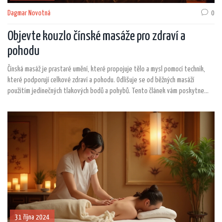
Dagmar Novotná
0
Objevte kouzlo čínské masáže pro zdraví a
pohodu
Čínská masáž je prastaré umění, které propojuje tělo a mysl pomocí technik,
které podporují celkové zdraví a pohodu. Odlišuje se od běžných masáží
použitím jedinečných tlakových bodů a pohybů. Tento článek vám poskytne
přehled o tom, co můžete od čínské masáže očekávat, jejích výhodách a
způsobech, jak ji začlenit do svého každodenního života. Zkuste něco nového a
objevte účinky, které mohou pomoci ulevit od stresu, zlepšit průtok energie a
podpořit celkové tělesné zdraví.
31 října 2024