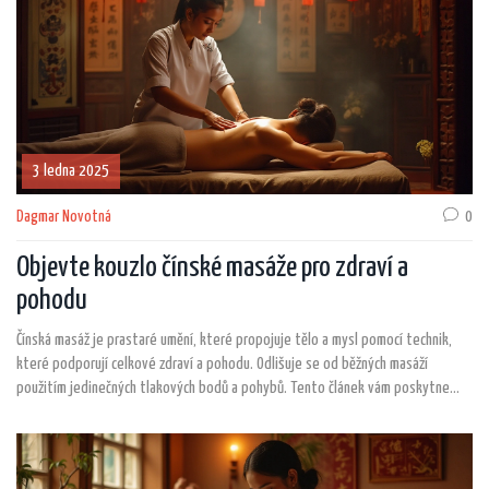
3 ledna 2025
Dagmar Novotná
0
Objevte kouzlo čínské masáže pro zdraví a
pohodu
Čínská masáž je prastaré umění, které propojuje tělo a mysl pomocí technik,
které podporují celkové zdraví a pohodu. Odlišuje se od běžných masáží
použitím jedinečných tlakových bodů a pohybů. Tento článek vám poskytne
přehled o tom, co můžete od čínské masáže očekávat, jejích výhodách a
způsobech, jak ji začlenit do svého každodenního života. Zkuste něco nového a
objevte účinky, které mohou pomoci ulevit od stresu, zlepšit průtok energie a
podpořit celkové tělesné zdraví.