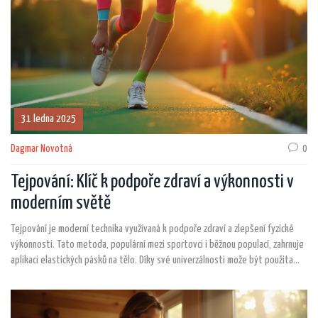
31 ledna 2025
Dagmar Novotná
0
Tejpování: Klíč k podpoře zdraví a výkonnosti v
moderním světě
Tejpování je moderní technika využívaná k podpoře zdraví a zlepšení fyzické
výkonnosti. Tato metoda, populární mezi sportovci i běžnou populací, zahrnuje
aplikaci elastických pásků na tělo. Díky své univerzálnosti može být použita
pro zlepšení stability, snížení bolesti a podpoře rychlého zotavení. Zjistěte
více o této metodě a jak ji efektivně využít ve vašem každodenním životě.