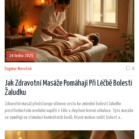
24 ledna 2025
Dagmar Novotná
0
Jak Zdravotní Masáže Pomáhají Při Léčbě Bolesti
Žaludku
Zdravotní masáž představuje účinnou cestu ke zmírnění bolesti žaludku
prostřednictvím uvolnění napětí v těle a zlepšení krevní cirkulace. Tyto masáže
se zaměřují na stimulaci konkrétních bodů, které mohou snížit bolest a
podpořit trávení. Klíčovými aspekty jsou znalosti technik a schopnost
terapeuta nalézt příčinu bolesti. Zároveň je důležité doplnit terapii o
správnou životosprávu pro optimální výsledek.