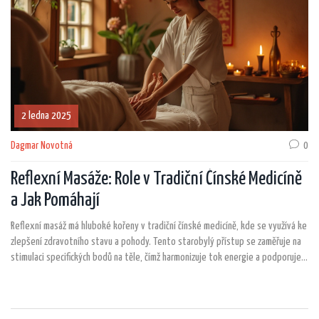
2 ledna 2025
Dagmar Novotná
0
Reflexní Masáže: Role v Tradiční Čínské Medicíně
a Jak Pomáhají
Reflexní masáž má hluboké kořeny v tradiční čínské medicíně, kde se využívá ke
zlepšení zdravotního stavu a pohody. Tento starobylý přístup se zaměřuje na
stimulaci specifických bodů na těle, čímž harmonizuje tok energie a podporuje
tělesné i duševní zdraví. Objevte metody, benefity a aplikace reflexní masáže
a její moderní využití v dnešním světě. Praktické tipy pomohou porozumět, jak
tuto metodu efektivně zařadit do každodenní péče o zdraví.