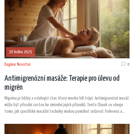
30 ledna 2025
Dagmar Novotná
0
Antimigrenózní masáže: Terapie pro úlevu od
migrén
Migréna je běžný a oslabující stav, který mnoho lidí trápí. Antimigrenózní masáž
může být přírodní cestou ke zmírnění jejích příznaků. Tento článek se věnuje
tomu, jak specifické masážní techniky mohou pomáhat snižovat frekvenci a
intenzitu migrenózních záchvatů. Představíme také tipy pro maximální
efektivitu této alternativní terapie.