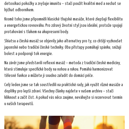
detoxikaci pokožky a zvyšuje imunitu – stačí použít kvalitní med a nechat se
hýčkat odborníkem.
Kromě toho jsme připomněli klasické thajské masáže, které zlepšují flexibilitu
a energetickou rovnováhu. Pro zdravý životní styl jsou ideální, protože spojují
protahování s tlakem na akupresurní body.
Shiatsu a čínská masáž se objevily jako alternativy pro ty, co chtějí vyzkoušet
japonské nebo tradiční čínské techniky. Oba přístupy pomáhají spánku, snižují
bolest a podporují tok energie.
Na závěr jsme představili reflexní masáž – metoda z tradiční čínské medicíny,
která stimuluje specifické body na nohou a rukou. Pomáhá harmonizovat
tělesné funkce a můžete ji snadno zařadit do domácí péče.
Celý leden jsme se tak soustředili na praktické rady, jak využít různé masáže a
doplňky pro lepší zdraví. Všechny články najdete v našem archivu – stačí
kliknout a začít číst. A pokud vás něco zaujme, neváhejte si rezervovat termín
u našich terapeutů.