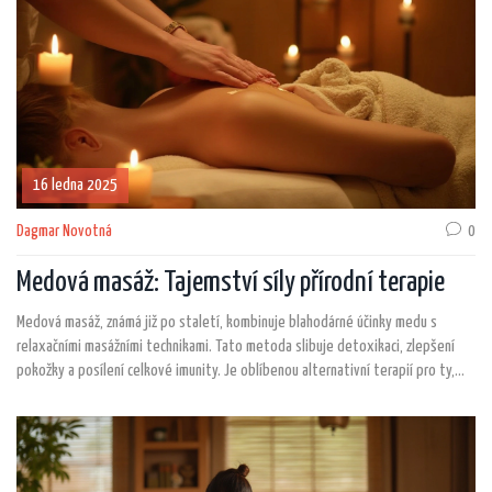
16 ledna 2025
Dagmar Novotná
0
Medová masáž: Tajemství síly přírodní terapie
Medová masáž, známá již po staletí, kombinuje blahodárné účinky medu s
relaxačními masážními technikami. Tato metoda slibuje detoxikaci, zlepšení
pokožky a posílení celkové imunity. Je oblíbenou alternativní terapií pro ty,
kteří hledají přírodní způsoby zlepšení zdraví a pohody. Klíčem k účinnosti této
terapie je nejen kvalita použitého medu, ale i zkušenost maséra.