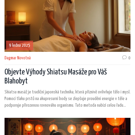
9 ledna 2025
Dagmar Novotná
0
Objevte Výhody Shiatsu Masáže pro Váš
Blahobyt
Shiatsu masáž je tradiční japonská technika, která příznivě ovlivňuje tělo i mysl.
Pomocí tlaku prstů na akupresurní body se zlepšuje proudění energie v těle a
podporuje přirozenou rovnováhu organismu. Tato metoda nabízí celou řadu
přínosů včetně snížení stresu, úlevy od bolestí a zlepšení spánku. Díky její
neinvazivní povaze ji mohou vyzkoušet i lidé, kteří hledají alternativní způsoby
péče o zdraví.