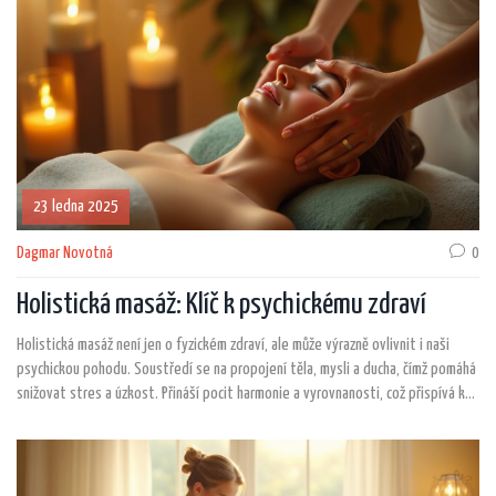
23 ledna 2025
Dagmar Novotná
0
Holistická masáž: Klíč k psychickému zdraví
Holistická masáž není jen o fyzickém zdraví, ale může výrazně ovlivnit i naši
psychickou pohodu. Soustředí se na propojení těla, mysli a ducha, čímž pomáhá
snižovat stres a úzkost. Přináší pocit harmonie a vyrovnanosti, což přispívá k
celkovému lepšímu duševnímu zdraví. Tento článek přináší příklady, jaké
techniky se používají a jak taková masáž může prospět vaší duševní pohodě.