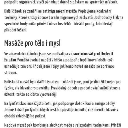
podpořit regeneraci, stačí pár minut denně s páskem na správných místech.
Další článek se zaměřil na
antimigrenózní masáže
. Popisujeme konkrétní
techniky, které snižují četnost a sílu migrenových záchvatů. Jednoduchý tlak na
specifické body může přinést úlevu bez léků – ideální pro ty, kdo hledají
přírodní řešení.
Masáže pro tělo i mysl
Ve zdravotních článcích jsme se podívali na
zdravotní masáž proti bolesti
žaludku
. Pomáhá uvolnit napětí v břiše a podpořit lepší krevní oběh, což
usnadňuje trávení. Přidali jsme i tipy, jak kombinovat masáže se správnou
stravou.
Holistická masáž byla další tématem – ukázali jsme, proč je důležitá nejen pro
fyziku, ale hlavně pro psychiku. Pravidelný dotek a protahování snižují stres a
úzkost, takže se cítíte vyrovnaněji.
Na lymfatickou masáž jste četli, jak podporuje detoxikaci a snižuje otoky.
Jemné tahání po lymfatických cestách posiluje imunitu, což oceníte hlavně v
období chladnějšího počasí.
Medová masáž pak kombinuje sladkost medu s relaxačními technikami. Přináší