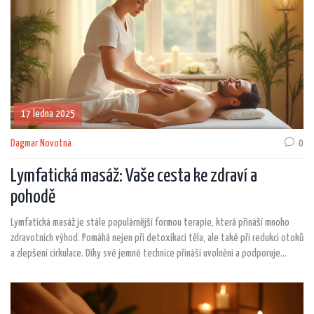
17 ledna 2025
Dagmar Novotná
0
Lymfatická masáž: Vaše cesta ke zdraví a
pohodě
Lymfatická masáž je stále populárnější formou terapie, která přináší mnoho
zdravotních výhod. Pomáhá nejen při detoxikaci těla, ale také při redukci otoků
a zlepšení cirkulace. Díky své jemné technice přináší uvolnění a podporuje
přirozené obranyschopnosti organismu. Tento článek přináší podrobnosti o
tom, jak lymfatická masáž funguje, a nabízí tipy na její uplatnění v každodenním
životě.