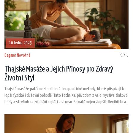
10 ledna 2025
Dagmar Novotná
0
Thajské Masáže a Jejich Přínosy pro Zdravý
Životní Styl
Thajské masáže patří mezi oblíbené terapeutické metody, které přispívají k
lepší fyzické i duševní pohodě. Tato technika, původem z Asie, využívá tlakové
body a strečink ke zmírnění napětí a stresu. Pomáhá nejen zlepšit flexibilitu a
držení těla, ale také podporuje cirkulaci krve i energetickou rovnováhu těla. Pro
ty, kteří hledají cestu ke zdravému životnímu stylu, může být pravidelná
thajská masáž skvělou volbou.