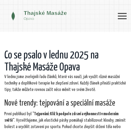
Co se psalo v lednu 2025 na
Thajské Masáže Opava
V lednu jsme zveřejnili řadu článků, které vás naučí, jak využít různé masážní
techniky a doplňkové terapie ke zlepšení zdraví. Každý článek přináší praktické
tipy, takže můžete rovnou začít něco měnit ve svém životě.
Nové trendy: tejpování a speciální masáže
První publikací byl
"Tejpování: Klíč k podpoře zdraví a výkonnosti v moderním
světě"
. Vysvětlujeme, jak elastické pásky pomáhají stabilizovat klouby, zmírnit
bolest a urychlit zotavení po sportu. Pokud chcete zlepšit držení těla nebo