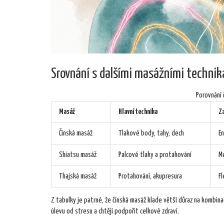
Srovnání s dalšími masážními techni
Porovnání 
Masáž
Hlavní technika
Z
Čínská masáž
Tlakové body, tahy, dech
En
Shiatsu masáž
Palcové tlaky a protahování
Me
Thajská masáž
Protahování, akupresura
Fl
Z tabulky je patrné, že čínská masáž klade větší důraz na kombinaci
úlevu od stresu a chtějí podpořit celkové zdraví.