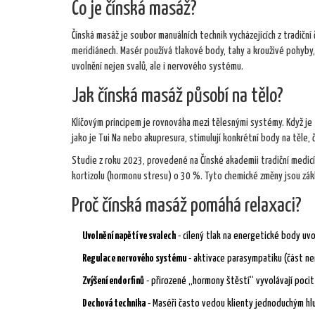
Co je čínská masáž?
Čínská masáž
je soubor manuálních technik vycházejících z tradiční
meridiánech
. Masér používá tlakové body, tahy a krouživé pohyb
uvolnění nejen svalů, ale i nervového systému.
Jak čínská masáž působí na tělo?
Klíčovým principem je rovnováha mezi tělesnými systémy. Když je
jako je
Tui Na
nebo
akupresura
, stimulují konkrétní body na těle,
Studie z roku 2023, provedené na Čínské akademii tradiční medicí
kortizolu (hormonu stresu) o 30 %. Tyto chemické změny jsou zák
Proč čínská masáž pomáhá relaxaci?
Uvolnění napětí ve svalech
- cílený tlak na energetické body uvo
Regulace nervového systému
- aktivace parasympatiku (část ne
Zvýšení endorfinů
- přirozené „hormony štěstí“ vyvolávají pocit 
Dechová technika
- Maséři často vedou klienty jednoduchým hl