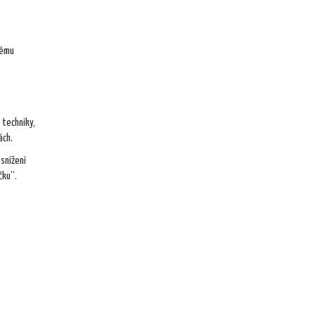
kému
 techniky,
ách.
snížení
čku“.