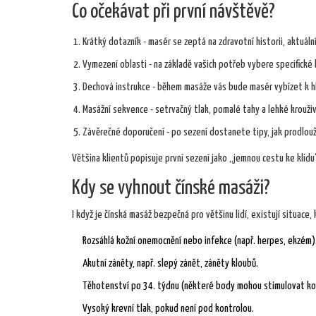
Co očekávat při první návštěvě?
Krátký dotazník - masér se zeptá na zdravotní historii, aktuální
Vymezení oblasti - na základě vašich potřeb vybere specifické
Dechová instrukce - během masáže vás bude masér vybízet k hl
Masážní sekvence - setrvačný tlak, pomalé tahy a lehké krouži
Závěrečné doporučení - po sezení dostanete tipy, jak prodlouži
Většina klientů popisuje první sezení jako „jemnou cestu ke klidu“
Kdy se vyhnout čínské masáži?
I když je čínská masáž bezpečná pro většinu lidí, existují situace, k
Rozsáhlá kožní onemocnění nebo infekce (např. herpes, ekzém)
Akutní záněty, např. slepý zánět, záněty kloubů.
Těhotenství po 34. týdnu (některé body mohou stimulovat ko
Vysoký krevní tlak, pokud není pod kontrolou.