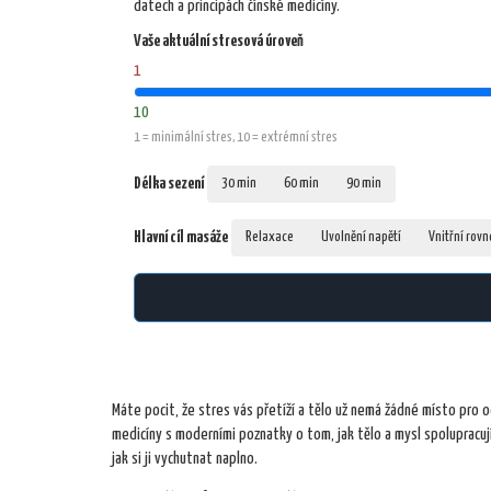
datech a principách čínské medicíny.
Vaše aktuální stresová úroveň
1
10
1 = minimální stres, 10 = extrémní stres
Délka sezení
30 min
60 min
90 min
Hlavní cíl masáže
Relaxace
Uvolnění napětí
Vnitřní rov
Máte pocit, že stres vás přetíží a tělo už nemá žádné místo pro o
medicíny s moderními poznatky o tom, jak tělo a mysl spolupracují.
jak si ji vychutnat naplno.