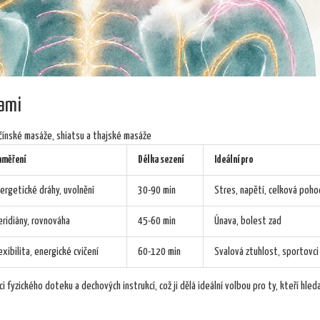
kami
čínské masáže, shiatsu a thajské masáže
aměření
Délka sezení
Ideální pro
ergetické dráhy, uvolnění
30-90 min
Stres, napětí, celková poh
ridiány, rovnováha
45-60 min
Únava, bolest zad
exibilita, energické cvičení
60-120 min
Svalová ztuhlost, sportovci
 fyzického doteku a dechových instrukcí, což ji dělá ideální volbou pro ty, kteří hleda