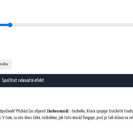
nováha
Spočítat relaxační efekt
dpočinek? Přichází čas objevit
čínskou masáž
- techniku, která spojuje tisícileté tradi
 V tom, co nás dnes čeká, rozbalíme, jak tato masáž funguje, proč je tak účinná na re