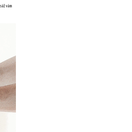
asáž vám