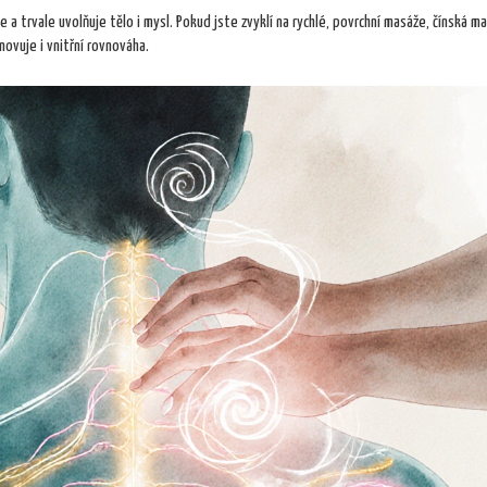
 a trvale uvolňuje tělo i mysl. Pokud jste zvyklí na rychlé, povrchní masáže, čínská m
novuje i vnitřní rovnováha.