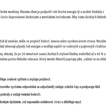
 čínské medicíny. Hlavním cílem je podpořit tok životní energie
Qi
a uvolnit blokády v
y, často doprovázené dechovými a mentálními instrukcemi. Díky tomu dochází k hlubo
 tok
Qi
narušen, může se projevit bolest, únavou nebo vysokou úrovní stresu. Masážní
 čímž obnovují plynulý tok energie a uvolňují napětí ve svalových a pojivových struktur
ny, ukázaly, že po 30‑minutové seanci dochází k zvýšení hladiny
endorfinů
až o 40 % a 
ladem pocitu hluboké relaxace, který mnoho klientů popisuje jako „vážení se na oblá
lňuje svalové spřírání a zvyšuje pružnost.
rvového systému odpovědná za odpočinek) snižuje srdeční tep a podporuje klid.
pohody a snižují vnímání bolesti.
ubokým dýcháním, což napomáhá redukovat stres a zklidňuje mysl.