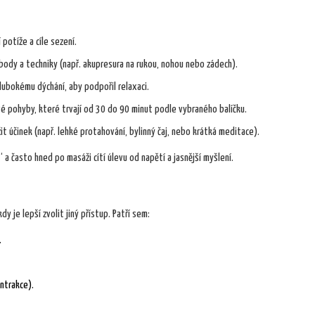
 potíže a cíle sezení.
 body a techniky (např.
akupresura
na rukou, nohou nebo zádech).
ubokému dýchání, aby podpořil relaxaci.
vé pohyby, které trvají od 30 do 90 minut podle vybraného balíčku.
t účinek (např. lehké protahování, bylinný čaj, nebo krátká meditace).
 a často hned po masáži cítí úlevu od napětí a jasnější myšlení.
dy je lepší zvolit jiný přístup. Patří sem:
.
ntrakce).