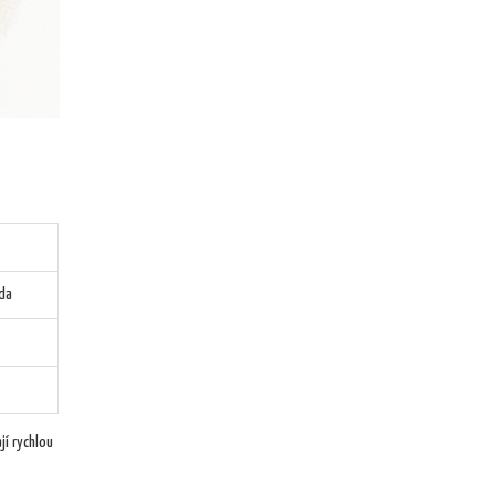
oda
jí rychlou