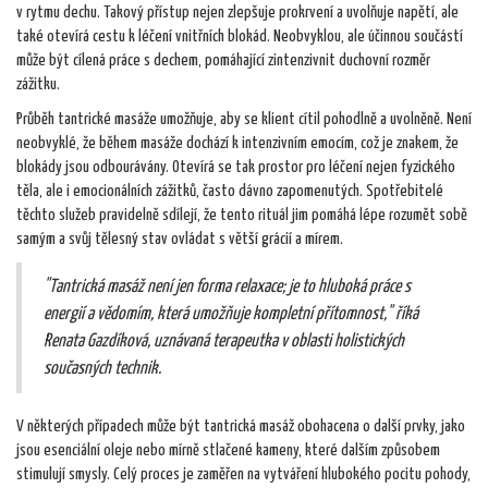
v rytmu dechu. Takový přístup nejen zlepšuje prokrvení a uvolňuje napětí, ale
také otevírá cestu k léčení vnitřních blokád. Neobvyklou, ale účinnou součástí
může být cílená práce s dechem, pomáhající zintenzivnit duchovní rozměr
zážitku.
Průběh tantrické masáže umožňuje, aby se klient cítil pohodlně a uvolněně. Není
neobvyklé, že během masáže dochází k intenzivním emocím, což je znakem, že
blokády jsou odbourávány. Otevírá se tak prostor pro léčení nejen fyzického
těla, ale i emocionálních zážitků, často dávno zapomenutých. Spotřebitelé
těchto služeb pravidelně sdílejí, že tento rituál jim pomáhá lépe rozumět sobě
samým a svůj tělesný stav ovládat s větší grácií a mírem.
"Tantrická masáž není jen forma relaxace; je to hluboká práce s
energií a vědomím, která umožňuje kompletní přítomnost," říká
Renata Gazdíková, uznávaná terapeutka v oblasti holistických
současných technik.
V některých případech může být tantrická masáž obohacena o další prvky, jako
jsou esenciální oleje nebo mírně stlačené kameny, které dalším způsobem
stimulují smysly. Celý proces je zaměřen na vytváření hlubokého pocitu pohody,