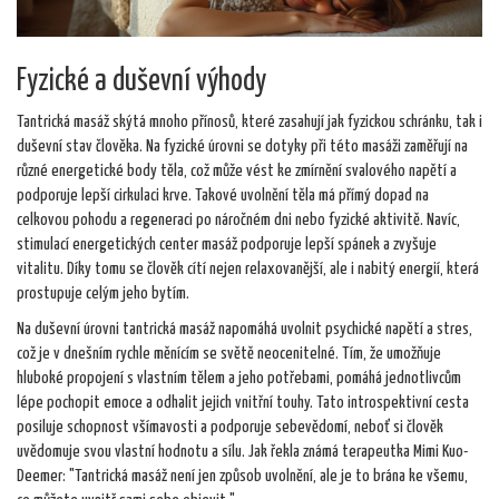
Fyzické a duševní výhody
Tantrická masáž skýtá mnoho přínosů, které zasahují jak fyzickou schránku, tak i
duševní stav člověka. Na fyzické úrovni se dotyky při této masáži zaměřují na
různé energetické body těla, což může vést ke zmírnění svalového napětí a
podporuje lepší cirkulaci krve. Takové uvolnění těla má přímý dopad na
celkovou pohodu a regeneraci po náročném dni nebo fyzické aktivitě. Navíc,
stimulací energetických center masáž podporuje lepší spánek a zvyšuje
vitalitu. Díky tomu se člověk cítí nejen relaxovanější, ale i nabitý energií, která
prostupuje celým jeho bytím.
Na duševní úrovni tantrická masáž napomáhá uvolnit psychické napětí a stres,
což je v dnešním rychle měnícím se světě neocenitelné. Tím, že umožňuje
hluboké propojení s vlastním tělem a jeho potřebami, pomáhá jednotlivcům
lépe pochopit emoce a odhalit jejich vnitřní touhy. Tato introspektivní cesta
posiluje schopnost všímavosti a podporuje sebevědomí, neboť si člověk
uvědomuje svou vlastní hodnotu a sílu. Jak řekla známá terapeutka Mimi Kuo-
Deemer: "Tantrická masáž není jen způsob uvolnění, ale je to brána ke všemu,