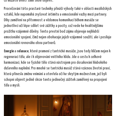
co můžete uvnitř sami sebe objevit."
Procvičování této prastaré techniky přináší výhody také v oblasti mezilidských
vztahů, kde napomáhá zvyšovat intimitu a emocionální vazby mezi partnery.
Díky zaměření na přítomnost a vědomou komunikaci během masáže se
jednotlivci učí lépe sdílet své zážitky a pocity, což vede ke kvalitnějšímu
prožitku vzájemné důvěry. Tento prvotní bod zájmu objevuje nejhlubší
emocionální spojení, čímž nejen obohacuje jejich vzájemné soužití, ale i posiluje
emocionální rovnováhu obou partnerů.
Energie
a
relaxace
, které pramení z tantrické masáže, jsou tedy klíčem nejen k
regeneraci těla, ale i k objevování vnitřního klidu. Jde o cestu k celkové
harmonizaci, kde se fyzické tělo stává nástrojem pro dosahování hlubokého
duševního naplnění. Pro mnohé se tantrická masáž stává vzácnou životní praxí,
která přinesla změnu vnímání a otevřela oči ke skrytým možnostem, jež byli
schopni objevit jedině skrze tento jedinečný zážitek zaměřený na propojení
těla a mysli.