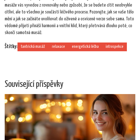
masáže vás vyvedou z rovnováhy nebo způsobí, že se budete cítit neobvykle
citliví, ale to všechno je součástí léčivého procesu. Pozorujte, jak se vaše tělo
mění a jak se začínáte uvolňovat do oživené a osvícené verze sebe sama. Toto
vědomé přijetí přináší harmonii a vnitřní klid, který přetrvává dlouho poté, co
skončí samotná masáž.
Štítky:
tantrická masáž
relaxace
energetická léčba
introspekce
Související příspěvky