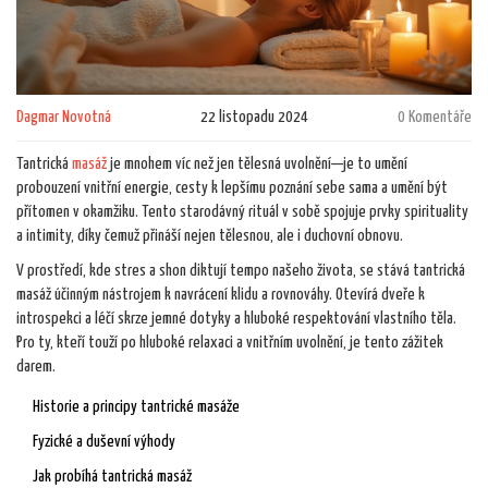
Dagmar Novotná
22 listopadu 2024
0 Komentáře
Tantrická
masáž
je mnohem víc než jen tělesná uvolnění—je to umění
probouzení vnitřní energie, cesty k lepšímu poznání sebe sama a umění být
přítomen v okamžiku. Tento starodávný rituál v sobě spojuje prvky spirituality
a intimity, díky čemuž přináší nejen tělesnou, ale i duchovní obnovu.
V prostředí, kde stres a shon diktují tempo našeho života, se stává tantrická
masáž účinným nástrojem k navrácení klidu a rovnováhy. Otevírá dveře k
introspekci a léčí skrze jemné dotyky a hluboké respektování vlastního těla.
Pro ty, kteří touží po hluboké relaxaci a vnitřním uvolnění, je tento zážitek
darem.
Historie a principy tantrické masáže
Fyzické a duševní výhody
Jak probíhá tantrická masáž