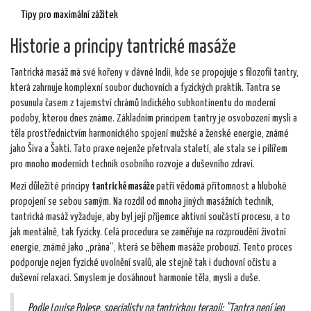
Tipy pro maximální zážitek
Historie a principy tantrické masáže
Tantrická masáž má své kořeny v dávné Indii, kde se propojuje s filozofií tantry,
která zahrnuje komplexní soubor duchovních a fyzických praktik. Tantra se
posunula časem z tajemství chrámů Indického subkontinentu do moderní
podoby, kterou dnes známe. Základním principem tantry je osvobození mysli a
těla prostřednictvím harmonického spojení mužské a ženské energie, známé
jako Šiva a Šakti. Tato praxe nejenže přetrvala staletí, ale stala se i pilířem
pro mnoho moderních technik osobního rozvoje a duševního zdraví.
Mezi důležité principy
tantrické masáže
patří vědomá přítomnost a hluboké
propojení se sebou samým. Na rozdíl od mnoha jiných masážních technik,
tantrická masáž vyžaduje, aby byl její příjemce aktivní součástí procesu, a to
jak mentálně, tak fyzicky. Celá procedura se zaměřuje na rozproudění životní
energie, známé jako „prána“, která se během masáže probouzí. Tento proces
podporuje nejen fyzické uvolnění svalů, ale stejně tak i duchovní očistu a
duševní relaxaci. Smyslem je dosáhnout harmonie těla, mysli a duše.
Podle Louise Polese, specialisty na tantrickou terapii: "Tantra není jen