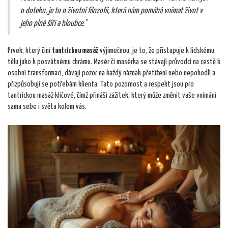
o doteku, je to o životní filozofii, která nám pomáhá vnímat život v
jeho plné šíři a hloubce."
Prvek, který činí
tantrickou masáž
výjimečnou, je to, že přistupuje k lidskému
tělu jako k posvátnému chrámu. Masér či masérka se stávají průvodci na cestě k
osobní transformaci, dávají pozor na každý náznak přetížení nebo nepohodlí a
přizpůsobují se potřebám klienta. Tato pozornost a respekt jsou pro
tantrickou masáž klíčové, čímž přináší zážitek, který může změnit vaše vnímání
sama sebe i světa kolem vás.