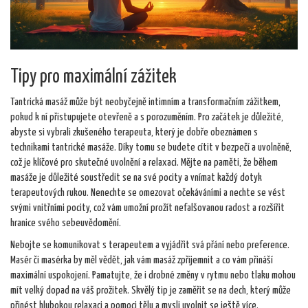
Tipy pro maximální zážitek
Tantrická masáž může být neobyčejně intimním a transformačním zážitkem,
pokud k ní přistupujete otevřeně a s porozuměním. Pro začátek je důležité,
abyste si vybrali zkušeného terapeuta, který je dobře obeznámen s
technikami tantrické masáže. Díky tomu se budete cítit v bezpečí a uvolněně,
což je klíčové pro skutečné uvolnění a relaxaci. Mějte na paměti, že během
masáže je důležité soustředit se na své pocity a vnímat každý dotyk
terapeutových rukou. Nenechte se omezovat očekáváními a nechte se vést
svými vnitřními pocity, což vám umožní prožít nefalšovanou radost a rozšířit
hranice svého sebeuvědomění.
Nebojte se komunikovat s terapeutem a vyjádřit svá přání nebo preference.
Masér či masérka by měl vědět, jak vám masáž zpříjemnit a co vám přináší
maximální uspokojení. Pamatujte, že i drobné změny v rytmu nebo tlaku mohou
mít velký dopad na váš prožitek. Skvělý tip je zaměřit se na dech, který může
přinést hlubokou relaxaci a pomoci tělu a mysli uvolnit se ještě více.