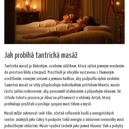
Jak probíhá tantrická masáž
Tantrická masáž je hlubokým, osobním zážitkem, který začíná jemným uvedením
do prostoru klidu a bezpečí. Prostředí je obvykle nastavena s tlumeným
osvětlením, vonnými svícemi a jemnou hudbou, aby podpořila úplné uvolnění.
Samotná masáž se vždy přizpůsobuje individuálním potřebám klienta; masér
často začíná rozhovorem, aby porozuměl očekáváním a případným obavám. Ve
středu tohoto procesu je důraz na přítomnost a vědomý dotyk, který
prohlubuje prožitek a posiluje spojení mezi tělem a myslí.
Masáž může zahrnovat celé tělo, včetně reflexních bodů a energetických
center, známých jako čakry, k podpoře toků energie a obnovení rovnováhy mezi
jednotlivými oblastmi. Masér využívá technik jako jemné hlazení, tlak a pohyby