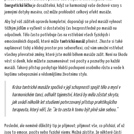
Energetická léčba
je dosažitelná, když se harmonizují vaše dechové vzory s
jemnými dotyky maséra, což může prohloubit celkový efekt masáže.
Aby byl váš zážitek opravdu kompletní, doporučuji se před masáží vyhnout
těžkým jídlům a vyčlenit si dostatečný čas bezprostředně po masáži na
odpočinek. Tělo často potřebuje čas na vstřebání všech fyzických i
emocionálních dopadů, které může
tantrická masáž
přinést. Zkuste si také
naplánovat tichý a klidný prostor pro sebereflexi, což vám umožní vstřebat
všechny převratné změny, které jste mohli během masáže zažít. Není na škodu
vést si deník, kde můžete zaznamenávat své pocity a poznatky po každé
masáži. Takový přístup poskytuje hlubší pochopení osobního růstu a vede k
lepšímu sebepoznání a vědomějšímu životnímu stylu.
Krása tantrické masáže spočívá v její schopnosti spojit tělo a mysl v
harmonickém tanci, odhalit tajemství, která by měla zůstat skryta,
jak uvádí několik let studiemi potvrzovaný přístup praktikujícího
terapeuta, který věří, že: "Je to cesta k tomu být plně sám sebou."
Poslední, ale neméně důležitý tip je přijmout; přijmout vše, co přichází, ať už
jsou to emoce, pocity nebo fyzické vjemy. Možná zjistíte, že některé části