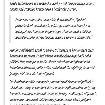
Každá technika má své specifické účinky – některé pomáhají uvolnit
napětí, jiné stimulují krevní oběh a lymfatický systém.
Podle slov odborníka na masáže, Petra Kováře: „Správně
provedená zdravotní masáž může výrazně snížit bolest zad,
krční páteře i končetin. Doporučuje se kombinovat s dalšími
metodami, jako je fyzioterapie, cvičení a správné držení těla.“
Jedním z důležitých aspektů zdravotní masáže je komunikace mezi
klientem a masérem. Pokud během masáže cítíte nepohodlí nebo
přílišný tlak, nebojte se to říci. Masér má schopnost přizpůsobit
techniku a intenzitu podle vašich požadavků. To zajišťuje, že masáž
je nejen efektivní, ale také příjemná.
Po skončení masáže vám masér ponechá chvíli času na odpočinek a
návrat do reality. Je vhodné vstávat pomalu a pít dostatek vody, aby
tělo mělo možnost odbourat uvolněné toxiny. V některých případech
může masér doporučit další postupy nebo cvičení, které podpoří