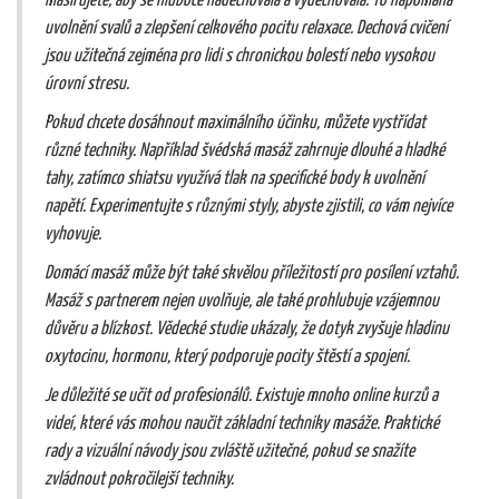
masírujete, aby se hluboce nadechovala a vydechovala. To napomáhá
uvolnění svalů a zlepšení celkového pocitu relaxace. Dechová cvičení
jsou užitečná zejména pro lidi s chronickou bolestí nebo vysokou
úrovní stresu.
Pokud chcete dosáhnout maximálního účinku, můžete vystřídat
různé techniky. Například švédská masáž zahrnuje dlouhé a hladké
tahy, zatímco shiatsu využívá tlak na specifické body k uvolnění
napětí. Experimentujte s různými styly, abyste zjistili, co vám nejvíce
vyhovuje.
Domácí masáž může být také skvělou příležitostí pro posílení vztahů.
Masáž s partnerem nejen uvolňuje, ale také prohlubuje vzájemnou
důvěru a blízkost. Vědecké studie ukázaly, že dotyk zvyšuje hladinu
oxytocinu, hormonu, který podporuje pocity štěstí a spojení.
Je důležité se učit od profesionálů. Existuje mnoho online kurzů a
videí, které vás mohou naučit základní techniky masáže. Praktické
rady a vizuální návody jsou zvláště užitečné, pokud se snažíte
zvládnout pokročilejší techniky.