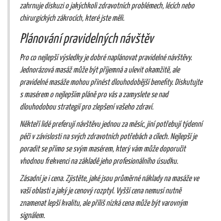
zahrnuje diskuzi o jakýchkoli zdravotních problémech, lécích nebo
chirurgických zákrocích, které jste měli.
Plánování pravidelných návštěv
Pro co nejlepší výsledky je dobré naplánovat pravidelné návštěvy.
Jednorázová masáž může být příjemná a ulevit okamžitě, ale
pravidelné masáže mohou přinést dlouhodobější benefity. Diskutujte
s masérem o nejlepším pláně pro vás a zamyslete se nad
dlouhodobou strategií pro zlepšení vašeho zdraví.
Někteří lidé preferují návštěvu jednou za měsíc, jiní potřebují týdenní
péči v závislosti na svých zdravotních potřebách a cílech. Nejlepší je
poradit se přímo se svým masérem, který vám může doporučit
vhodnou frekvenci na základě jeho profesionálního úsudku.
Zásadní je i cena. Zjistěte, jaké jsou průměrné náklady na masáže ve
vaší oblasti a jaký je cenový rozptyl. Vyšší cena nemusí nutně
znamenat lepší kvalitu, ale příliš nízká cena může být varovným
signálem.