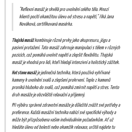
"Reflexní masáž je skvělá pro uvolnění celého těla. Mnozí
klienti pocítí okamžitou úlevu od stresu a napětí," říká Jana
Nováková, certifikovaná masérka.
Thajská masáž
kombinuje různé prvky jako akupresuru, jógu a
pasivní protažení. Tato masáž zahrnuje manipulaci s tělem v různých
pozicích, což pomáhá uvolnit napětí a zlepšit flexibilitu. Thajská
masáž je vhodná pro lidi, kteří hledají intenzivní a holistický zážitek.
Hot stone masáž
je jedinečná technika, která používá vyhřívané
kameny k uvolnění svalů a zlepšení prokrvení. Teplo z kamenů
proniká hluboko do svalů, což pomáhá zmírnit napětí a stres. Tento
druh masáže je obzvláště relaxační a příjemný.
Při výběru správné zdravotní masáže je důležité zvážit své potřeby a
preference. Každá masážní technika nabízí své specifické výhody a
může být přizpůsobena vašim individuálním požadavkům. Ať už
hledáte úlevu od bolesti nebo okamžik relaxace, určitě najdete tu