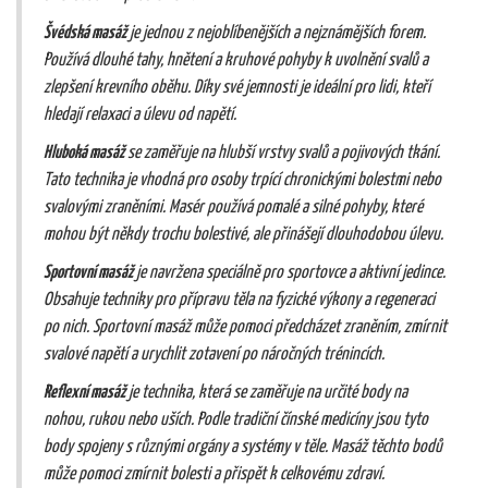
Švédská masáž
je jednou z nejoblíbenějších a nejznámějších forem.
Používá dlouhé tahy, hnětení a kruhové pohyby k uvolnění svalů a
zlepšení krevního oběhu. Díky své jemnosti je ideální pro lidi, kteří
hledají relaxaci a úlevu od napětí.
Hluboká masáž
se zaměřuje na hlubší vrstvy svalů a pojivových tkání.
Tato technika je vhodná pro osoby trpící chronickými bolestmi nebo
svalovými zraněními. Masér používá pomalé a silné pohyby, které
mohou být někdy trochu bolestivé, ale přinášejí dlouhodobou úlevu.
Sportovní masáž
je navržena speciálně pro sportovce a aktivní jedince.
Obsahuje techniky pro přípravu těla na fyzické výkony a regeneraci
po nich. Sportovní masáž může pomoci předcházet zraněním, zmírnit
svalové napětí a urychlit zotavení po náročných trénincích.
Reflexní masáž
je technika, která se zaměřuje na určité body na
nohou, rukou nebo uších. Podle tradiční čínské medicíny jsou tyto
body spojeny s různými orgány a systémy v těle. Masáž těchto bodů
může pomoci zmírnit bolesti a přispět k celkovému zdraví.