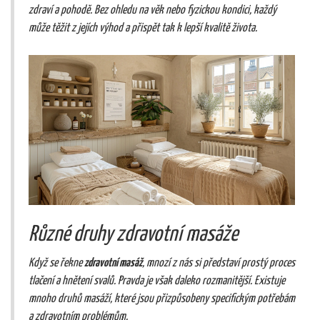
zdraví a pohodě. Bez ohledu na věk nebo fyzickou kondici, každý
může těžit z jejích výhod a přispět tak k lepší kvalitě života.
Různé druhy zdravotní masáže
Když se řekne
zdravotní masáž
, mnozí z nás si představí prostý proces
tlačení a hnětení svalů. Pravda je však daleko rozmanitější. Existuje
mnoho druhů masáží, které jsou přizpůsobeny specifickým potřebám
a zdravotním problémům.