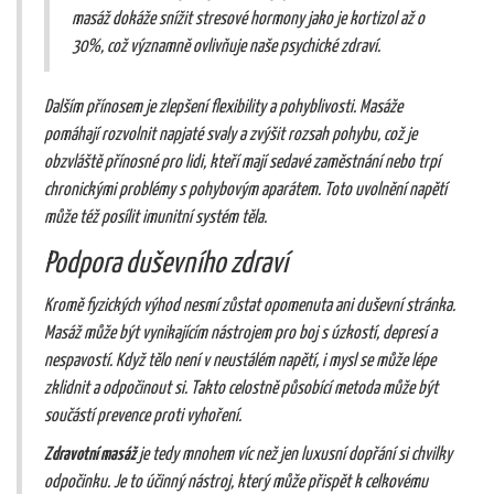
masáž dokáže snížit stresové hormony jako je kortizol až o
30%, což významně ovlivňuje naše psychické zdraví.
Dalším přínosem je zlepšení flexibility a pohyblivosti. Masáže
pomáhají rozvolnit napjaté svaly a zvýšit rozsah pohybu, což je
obzvláště přínosné pro lidi, kteří mají sedavé zaměstnání nebo trpí
chronickými problémy s pohybovým aparátem. Toto uvolnění napětí
může též posílit imunitní systém těla.
Podpora duševního zdraví
Kromě fyzických výhod nesmí zůstat opomenuta ani duševní stránka.
Masáž může být vynikajícím nástrojem pro boj s úzkostí, depresí a
nespavostí. Když tělo není v neustálém napětí, i mysl se může lépe
zklidnit a odpočinout si. Takto celostně působící metoda může být
součástí prevence proti vyhoření.
Zdravotní masáž
je tedy mnohem víc než jen luxusní dopřání si chvilky
odpočinku. Je to účinný nástroj, který může přispět k celkovému