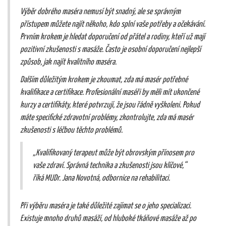
Výběr dobrého maséra nemusí být snadný, ale se správným
přístupem můžete najít někoho, kdo splní vaše potřeby a očekávání.
Prvním krokem je hledat doporučení od přátel a rodiny, kteří už mají
pozitivní zkušenosti s masáže. Často je osobní doporučení nejlepší
způsob, jak najít kvalitního maséra.
Dalším důležitým krokem je zkoumat, zda má masér potřebné
kvalifikace a certifikace. Profesionální maséři by měli mít ukončené
kurzy a certifikáty, které potvrzují, že jsou řádně vyškoleni. Pokud
máte specifické zdravotní problémy, zkontrolujte, zda má masér
zkušenosti s léčbou těchto problémů.
„Kvalifikovaný terapeut může být obrovským přínosem pro
vaše zdraví. Správná technika a zkušenosti jsou klíčové,“
říká MUDr. Jana Novotná, odbornice na rehabilitaci.
Při výběru maséra je také důležité zajímat se o jeho specializaci.
Existuje mnoho druhů masáží, od hluboké tkáňové masáže až po