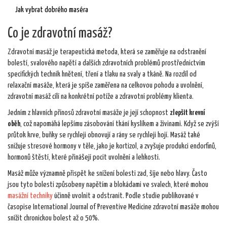
Jak vybrat dobrého maséra
Co je zdravotní masáž?
Zdravotní masáž je terapeutická metoda, která se zaměřuje na odstranění
bolestí, svalového napětí a dalších zdravotních problémů prostřednictvím
specifických technik hnětení, tření a tlaku na svaly a tkáně. Na rozdíl od
relaxační masáže, která je spíše zaměřena na celkovou pohodu a uvolnění,
zdravotní masáž cílí na konkrétní potíže a zdravotní problémy klienta.
Jedním z hlavních přínosů zdravotní masáže je její schopnost
zlepšit krevní
oběh
, což napomáhá lepšímu zásobování tkání kyslíkem a živinami. Když se zvýší
průtok krve, buňky se rychleji obnovují a rány se rychleji hojí. Masáž také
snižuje stresové hormony v těle, jako je kortizol, a zvyšuje produkci endorfinů,
hormonů štěstí, které přinášejí pocit uvolnění a lehkosti.
Masáž může významně přispět ke snížení bolesti zad, šíje nebo hlavy. Často
jsou tyto bolesti způsobeny napětím a blokádami ve svalech, které mohou
masážní techniky
účinně uvolnit a odstranit. Podle studie publikované v
časopise International Journal of Preventive Medicine zdravotní masáže mohou
snížit chronickou bolest až o 50%.