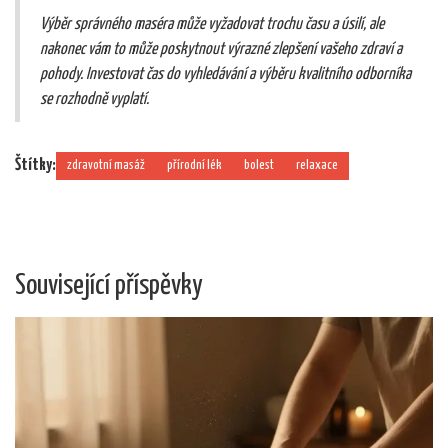
Výběr správného maséra může vyžadovat trochu času a úsilí, ale
nakonec vám to může poskytnout výrazné zlepšení vašeho zdraví a
pohody. Investovat čas do vyhledávání a výběru kvalitního odborníka
se rozhodně vyplatí.
Štítky:
zdravotní masáž
přírodní lék
bolest
relaxace
Související příspěvky