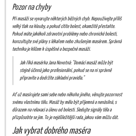
Pozor na chyby
Při masáži se vyvarujte některých běžných chyb. Nepoužívejte příliš
velký tlak na klouby, a pokud cítíte bolest, okamžitě přestaňte.
Pokud máte jakékoli zdravotní problémy nebo chronické bolesti,
konzultujte své plány s lékařem nebo zkušeným masérem. Správná
technika je klíčem k úspěšné a bezpečné masáži.
Jak říká masérka Jana Novotná: "Domácí masáž může být
stejně účinná jako profesionální, pokud se na ni správně
připravíte a dodržíte základní pravidla."
Ať už masírujete sami sebe nebo někoho jiného, věnujte pozornost
svému vlastnímu tělu. Masáž by měla být příjemná a nenásilná, s
důrazem na relaxaci a úlevu od bolesti. Sledujte signály těla a
přizpůsobte se jim. To je nejdůležitější rada, jakou vám můžu dát.
Jak vybrat dobrého maséra