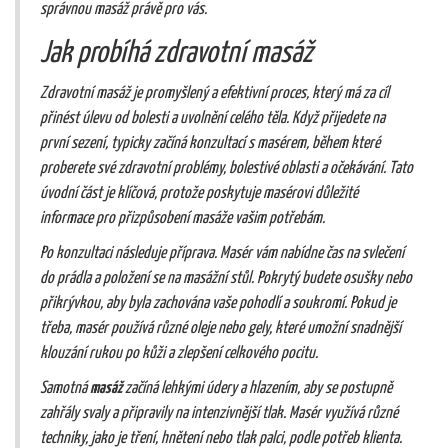
správnou masáž právě pro vás.
Jak probíhá zdravotní masáž
Zdravotní masáž je promyšlený a efektivní proces, který má za cíl
přinést úlevu od bolesti a uvolnění celého těla. Když přijedete na
první sezení, typicky začíná konzultací s masérem, během které
proberete své zdravotní problémy, bolestivé oblasti a očekávání. Tato
úvodní část je klíčová, protože poskytuje masérovi důležité
informace pro přizpůsobení masáže vašim potřebám.
Po konzultaci následuje příprava. Masér vám nabídne čas na svlečení
do prádla a položení se na masážní stůl. Pokrytý budete osušky nebo
přikrývkou, aby byla zachována vaše pohodlí a soukromí. Pokud je
třeba, masér používá různé oleje nebo gely, které umožní snadnější
klouzání rukou po kůži a zlepšení celkového pocitu.
Samotná
masáž
začíná lehkými údery a hlazením, aby se postupně
zahřály svaly a připravily na intenzivnější tlak. Masér využívá různé
techniky, jako je tření, hnětení nebo tlak palci, podle potřeb klienta.