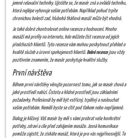
jemné relaxační techniky. Ujistěte se, že masér zná a ovládá techniku,
která nejlépe vyhovuje vašim potřebám. Například pokud trpíte
chronickou bolestí zad, hluboká tkáňová masáž může být vhodná.
Je také dobré zkontrolovat online recenze a hodnocení. Mnoho
masáží má profily na internetu, kde můžete číst recenze od jejich
předchozích klientů. Tyto recenze vám mohou poskytnout přehled o
kvalitě služeb a úrovni spokojenosti klientů.
Dobré recenze
jsou vždy
pozitivním znamením, že masér poskytuje kvalitní služby.
První návštěva
Během první návštěvy věnujte pozornost tomu, jak se masér chová a
jaké prostředí nabízí. Čistota a klidné prostředí jsou základními
požadavky. Profesionál by měl být vstřícný, trpělivý a naslouchat
vašim potřebám. Neměli byste se cítit pod tlakem nebo nepříjemně.
Dialog je klíčový. Váš masér by měl s vámi probrat vaše konkrétní
potřeby, zdraví a cíle před zahájením masáže. Jasná komunikace
pomůže zajistit, že získáte masáž, která je pro vás nejpřínosnější. To