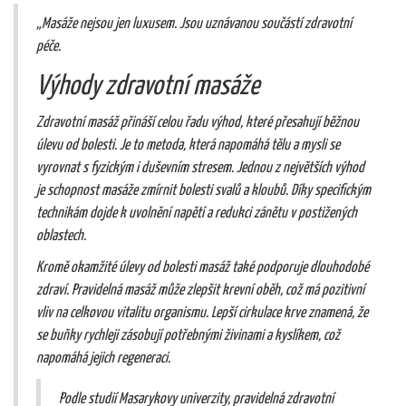
„Masáže nejsou jen luxusem. Jsou uznávanou součástí zdravotní
péče.
Výhody zdravotní masáže
Zdravotní masáž přináší celou řadu výhod, které přesahují běžnou
úlevu od bolesti. Je to metoda, která napomáhá tělu a mysli se
vyrovnat s fyzickým i duševním stresem. Jednou z největších výhod
je schopnost masáže zmírnit bolesti svalů a kloubů. Díky specifickým
technikám dojde k uvolnění napětí a redukci zánětu v postižených
oblastech.
Kromě okamžité úlevy od bolesti masáž také podporuje dlouhodobé
zdraví. Pravidelná masáž může zlepšit krevní oběh, což má pozitivní
vliv na celkovou vitalitu organismu. Lepší cirkulace krve znamená, že
se buňky rychleji zásobují potřebnými živinami a kyslíkem, což
napomáhá jejich regeneraci.
Podle studií Masarykovy univerzity, pravidelná zdravotní