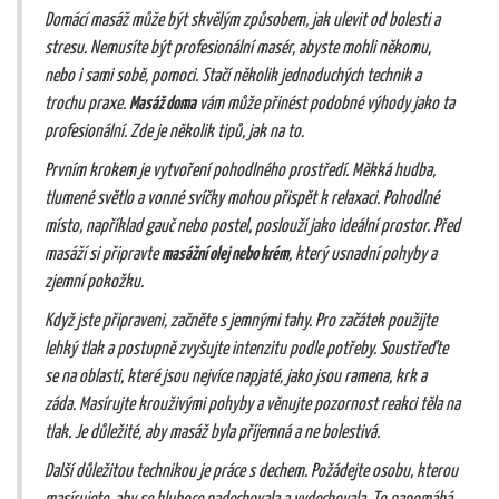
Domácí masáž může být skvělým způsobem, jak ulevit od bolesti a
stresu. Nemusíte být profesionální masér, abyste mohli někomu,
nebo i sami sobě, pomoci. Stačí několik jednoduchých technik a
trochu praxe.
Masáž doma
vám může přinést podobné výhody jako ta
profesionální. Zde je několik tipů, jak na to.
Prvním krokem je vytvoření pohodlného prostředí. Měkká hudba,
tlumené světlo a vonné svíčky mohou přispět k relaxaci. Pohodlné
místo, například gauč nebo postel, poslouží jako ideální prostor. Před
masáží si připravte
masážní olej nebo krém
, který usnadní pohyby a
zjemní pokožku.
Když jste připraveni, začněte s jemnými tahy. Pro začátek použijte
lehký tlak a postupně zvyšujte intenzitu podle potřeby. Soustřeďte
se na oblasti, které jsou nejvíce napjaté, jako jsou ramena, krk a
záda. Masírujte krouživými pohyby a věnujte pozornost reakci těla na
tlak. Je důležité, aby masáž byla příjemná a ne bolestivá.
Další důležitou technikou je práce s dechem. Požádejte osobu, kterou