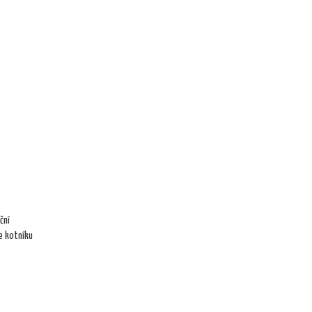
ční
e kotníku