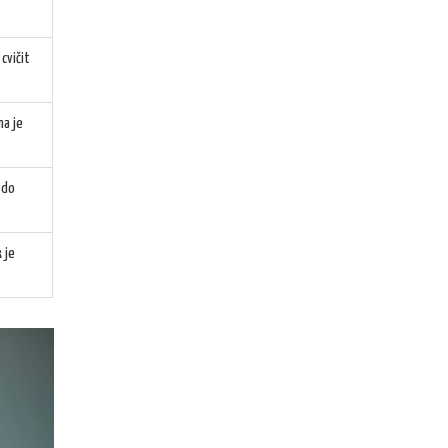
cvičit
na je
 do
 je