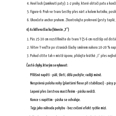
Heel lock (zamknutí paty): 1-2 pruhy, které obtočí patu a končí 
Figure-6: Pruh ve tvaru šestky přes nárt a kolem kotníku, posilu
Ukončete anchor pruhem. Zkontrolujte prokrvení (prsty teplé, 
4) Achillova šlacha (kinesio „Y“)
Pás 25-30 cm rozstřihněte do tvaru Y (5-6 cm rozštěp od distá
Větev Y veďte po stranách šlachy směrem nahoru 10-20 % napět
Pokud cítíte tah v místě úponu, přidejte krátké „I“ přes nejbo
Časté chyby, kterým se vyhnout:
Přílišné napětí - pálí, škrtí, dělá puchýře; raději méně.
Nesprávná poloha nohy (plantární flexe při stabilizaci) - pásy p
Lepení přes čerstvou mast/krém - páska nedrží.
Konce s napětím - páska se odvaluje.
Tejp jako náhrada pohybu - bez cvičení efekt rychle mizí.