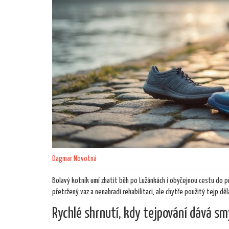
Dagmar Novotná
Bolavý kotník umí zhatit běh po Lužánkách i obyčejnou cestu do pr
přetržený vaz a nenahradí rehabilitaci, ale chytře použitý tejp děl
Rychlé shrnutí, kdy tejpování dává smy