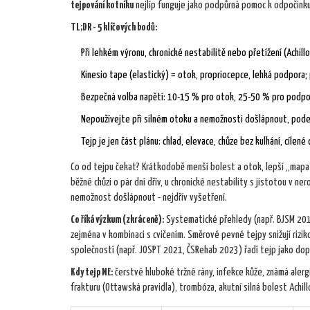
tejpování kotníku
nejlíp funguje jako podpůrná pomoc k odpočinku,
TL;DR - 5 klíčových bodů:
Při lehkém výronu, chronické nestabilitě nebo přetížení (Achill
Kinesio tape (elastický) = otok, propriocepce, lehká podpora; 
Bezpečná volba napětí: 10-15 % pro otok, 25-50 % pro podporu
Nepoužívejte při silném otoku a nemožnosti došlápnout, podezř
Tejp je jen část plánu: chlad, elevace, chůze bez kulhání, cílené
Co od tejpu čekat? Krátkodobě menší bolest a otok, lepší „mapa
běžné chůzi o pár dní dřív, u chronické nestability s jistotou v ne
nemožnost došlápnout - nejdřív vyšetření.
Co říká výzkum (zkráceně):
Systematické přehledy (např. BJSM 2019
zejména v kombinaci s cvičením. Směrové pevné tejpy snižují rizik
společností (např. JOSPT 2021, ČSRehab 2023) řadí tejp jako dopl
Kdy tejp NE:
čerstvé hluboké tržné rány, infekce kůže, známá alerg
frakturu (Ottawská pravidla), trombóza, akutní silná bolest Achil