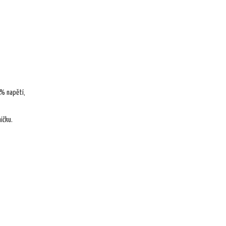
 % napětí,
ičku.