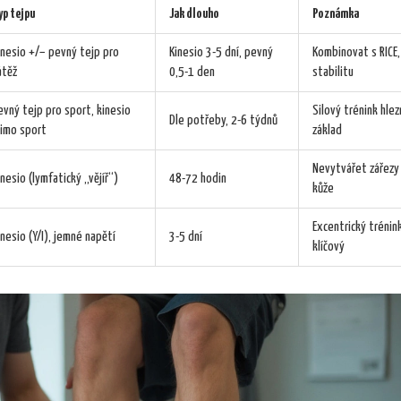
yp tejpu
Jak dlouho
Poznámka
inesio +/− pevný tejp pro
Kinesio 3-5 dní, pevný
Kombinovat s RICE, 
átěž
0,5-1 den
stabilitu
evný tejp pro sport, kinesio
Silový trénink hlez
Dle potřeby, 2-6 týdnů
imo sport
základ
Nevytvářet zářezy
inesio (lymfatický „vějíř“)
48-72 hodin
kůže
Excentrický trénink
inesio (Y/I), jemné napětí
3-5 dní
klíčový