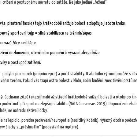
 cvičení a postupnému návratu do zátěže. Ne jako jediné „řešení“.
ovka, plantární fascie) tejp krátkodobě snižuje bolest a zlepšuje jistotu kroku.
pevný sportovní tejp = silná stabilizace na trénink/zápas.
 vazů. Více není lépe.
ení na zlomeninu, otevřeném poranění či výrazné alergii kůže.
 cviky a postupné zatížení.
“ pohybu pro mozek (propriocepce) a pocit stability. U akutního výronu pomůže s ná
rovném terénu. Pokud vás trápí ostrá bolest v klidu, noční budění, znecitlivění prstů n
, Cochrane 2020) ukazují malé až střední krátkodobé snížení bolesti a otoku po kin
o podvrtnutí při sportu a zlepšují stabilitu (NATA Consensus 2019). Doporučení rehabi
něk, ne náhradu aktivní léčby.
ie na lepidlo, porucha prokrvení/neuropatie (necitlivý kotník), výrazný otok a podezř
lovy šlachy s „prásknutím“ (podezření na rupturu).