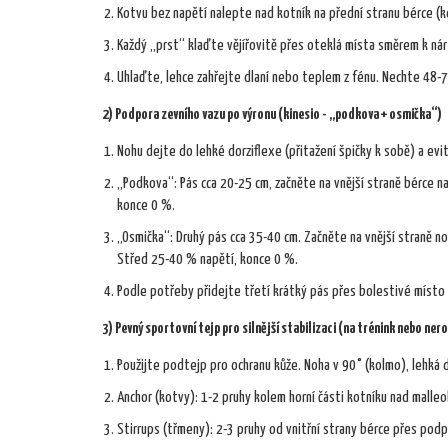
Kotvu bez napětí nalepte nad kotník na přední stranu bérce (kd
Každý „prst“ klaďte vějířovitě přes oteklá místa směrem k nárt
Uhlaďte, lehce zahřejte dlaní nebo teplem z fénu. Nechte 48-7
2) Podpora zevního vazu po výronu (kinesio - „podkova + osmička“)
Nohu dejte do lehké dorziflexe (přitažení špičky k sobě) a evi
„Podkova“: Pás cca 20-25 cm, začněte na vnější straně bérce 
konce 0 %.
„Osmička“: Druhý pás cca 35-40 cm. Začněte na vnější straně no
Střed 25-40 % napětí, konce 0 %.
Podle potřeby přidejte třetí krátký pás přes bolestivé místo 
3) Pevný sportovní tejp pro silnější stabilizaci (na trénink nebo ner
Použijte podtejp pro ochranu kůže. Noha v 90° (kolmo), lehká d
Anchor (kotvy): 1-2 pruhy kolem horní části kotníku nad malleol
Stirrups (třmeny): 2-3 pruhy od vnitřní strany bérce přes podpat