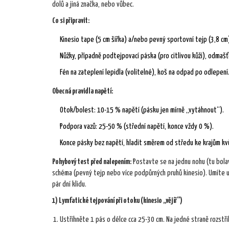
dolů a jiná značka, nebo vůbec.
Co si připravit:
Kinesio tape (5 cm šířka) a/nebo pevný sportovní tejp (3,8 cm
Nůžky, případně podtejpovací páska (pro citlivou kůži), odmaš
Fén na zateplení lepidla (volitelné), koš na odpad po odlepení
Obecná pravidla napětí:
Otok/bolest: 10-15 % napětí (pásku jen mírně „vytáhnout“).
Podpora vazů: 25-50 % (střední napětí, konce vždy 0 %).
Konce pásky bez napětí, hladit směrem od středu ke krajům kvůl
Pohybový test před nalepením:
Postavte se na jednu nohu (tu bolav
schéma (pevný tejp nebo více podpůrných pruhů kinesio). Umíte 
pár dní klidu.
1) Lymfatické tejpování při otoku (kinesio „vějíř“)
Ustřihněte 1 pás o délce cca 25-30 cm. Na jedné straně rozstř