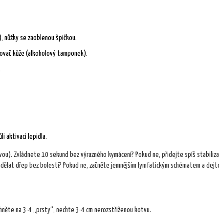
), nůžky se zaoblenou špičkou.
ťovač kůže (alkoholový tamponek).
.
i aktivaci lepidla.
ou). Zvládnete 10 sekund bez výrazného kymácení? Pokud ne, přidejte spíš stabiliza
udělat dřep bez bolesti? Pokud ne, začněte jemnějším lymfatickým schématem a dejt
ihněte na 3-4 „prsty“, nechte 3-4 cm nerozstřiženou kotvu.