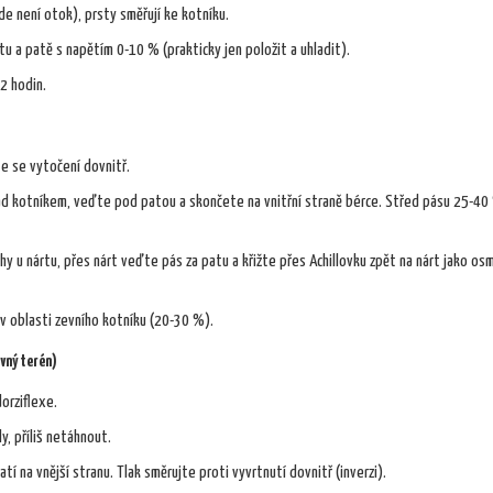
e není otok), prsty směřují ke kotníku.
u a patě s napětím 0-10 % (prakticky jen položit a uhladit).
2 hodin.
te se vytočení dovnitř.
nad kotníkem, veďte pod patou a skončete na vnitřní straně bérce. Střed pásu 25-40
hy u nártu, přes nárt veďte pás za patu a křižte přes Achillovku zpět na nárt jako osm
v oblasti zevního kotníku (20-30 %).
ovný terén)
orziflexe.
y, příliš netáhnout.
í na vnější stranu. Tlak směrujte proti vyvrtnutí dovnitř (inverzi).