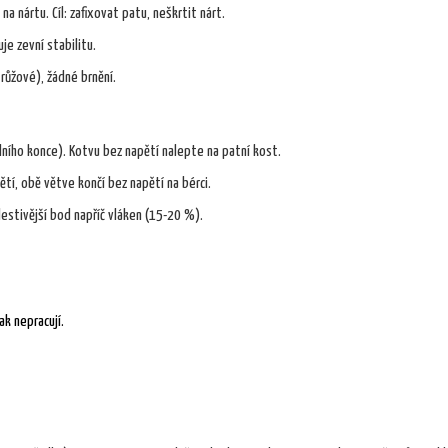
na nártu. Cíl: zafixovat patu, neškrtit nárt.
je zevní stabilitu.
růžové), žádné brnění.
lního konce). Kotvu bez napětí nalepte na patní kost.
í, obě větve končí bez napětí na bérci.
lestivější bod napříč vláken (15-20 %).
ak nepracují.