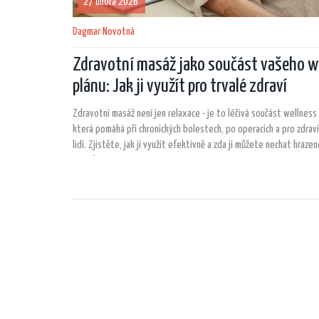
27 února 2026
Dagmar Novotná
Zdravotní masáž jako součást vašeho w
plánu: Jak ji využít pro trvalé zdraví
Zdravotní masáž není jen relaxace - je to léčivá součást wellness 
která pomáhá při chronických bolestech, po operacích a pro zdraví
lidí. Zjistěte, jak ji využít efektivně a zda ji můžete nechat hraze
pojišťovnou.