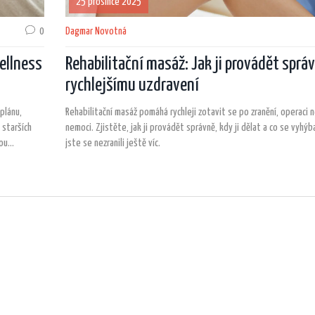
25 prosince 2025
0
Dagmar Novotná
ellness
Rehabilitační masáž: Jak ji provádět sprá
rychlejšímu uzdravení
plánu,
Rehabilitační masáž pomáhá rychleji zotavit se po zranění, operaci 
 starších
nemoci. Zjistěte, jak ji provádět správně, kdy ji dělat a co se vyhýb
nou
jste se nezranili ještě víc.