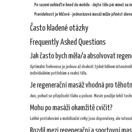
Po sezení nehleďte hned do mobilu - dejte tělu pár minut na i
Pravidelnost je klíčová - jednorázová masáž může přinést úlev
Často kladené otázky
Frequently Asked Questions
Jak často bych měla/a absolvovat regen
Optimální frekvence je jednou až dvakrát týdně během intenzivní
individuálním potřebám a reakci těla.
Je regenerační masáž vhodná pro těhot
Ano, pokud se přizpůsobí tlaku a poloze. Masér použije lehčí techn
Mohu po masáži okamžitě cvičit?
Lehké protahování a mobilizační cviky jsou doporučeny, ale intenz
Rozdíl mezi regenerační a sportovní mas