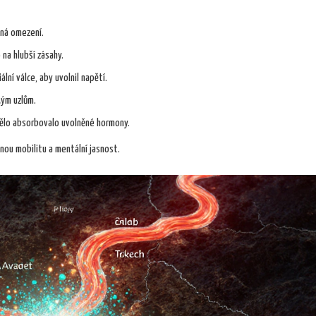
adná omezení.
 na hlubší zásahy.
lní válce, aby uvolnil napětí.
kým uzlům.
 tělo absorbovalo uvolněné hormony.
nou mobilitu a mentální jasnost.