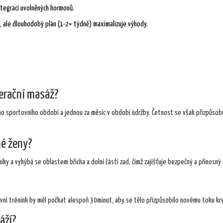
ntegraci uvolněných hormonů.
u, ale dlouhodobý plán (1-2× týdně) maximalizuje výhody.
erační masáž?
ho sportovního období a jednou za měsíc v období údržby. Četnost se však přizpůsob
né ženy?
iky a vyhýbá se oblastem břicha a dolní části zad, čímž zajišťuje bezpečný a přínosný 
ivní trénink by měl počkat alespoň 30minut, aby se tělo přizpůsobilo novému toku krv
áží?