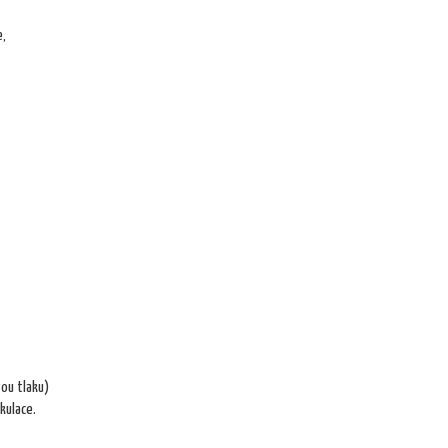
e,
vou tlaku)
rkulace.