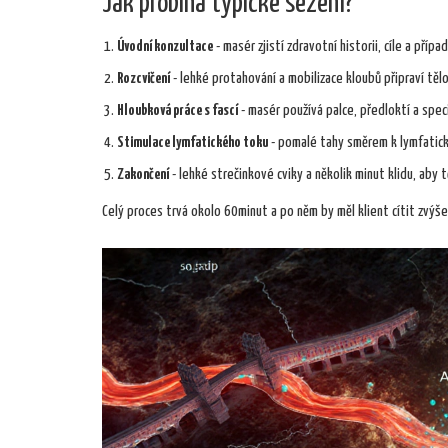
Jak probíhá typické sezení?
Úvodní konzultace
- masér zjistí zdravotní historii, cíle a příp
Rozcvičení
- lehké protahování a mobilizace kloubů připraví tělo
Hloubková práce s fascí
- masér používá palce, předloktí a speciá
Stimulace lymfatického toku
- pomalé tahy směrem k lymfatic
Zakončení
- lehké strečinkové cviky a několik minut klidu, aby
Celý proces trvá okolo 60minut a po něm by měl klient cítit zvýše