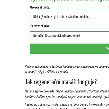
Úroveň aktivity:
Zdravotní stav:
V
Regenerační masáž
je
technika hluboké terapie zaměřená na obnovu s
tlakem (2-5kg) a délkou 45-90min.
Jak regenerační masáž funguje?
Masér nejprve provede
fascie
- jemnou pojivovou strukturu, která ob
kardiovaskulární systém
a podpoří se průtok krve, což umožňuje rych
Následuje stimulace
lymfatického systému
. Jemné tlakové vlny po