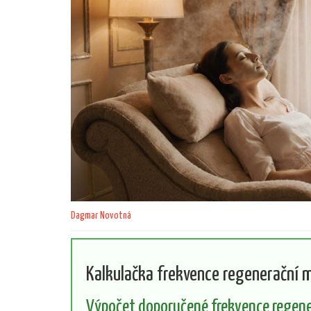
Dagmar Novotná
Kalkulačka frekvence regenerační 
Výpočet doporučené frekvence regen