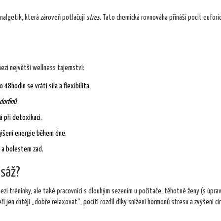
analgetik, která zároveň potlačují
stres
. Tato chemická rovnováha přináší pocit eufori
mezi největší wellness tajemství:
48hodin se vrátí síla a flexibilita.
dorfinů
.
 při detoxikaci.
zvýšení energie během dne.
m a bolestem zad.
asáž?
mezi tréninky, ale také pracovníci s dlouhým sezením u počítače, těhotné ženy (s úpra
eří jen chtějí „dobře relaxovat“, pocítí rozdíl díky snížení hormonů stresu a zvýšení ci