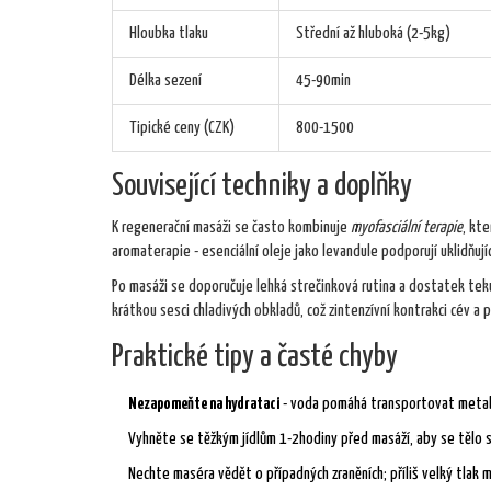
Hloubka tlaku
Střední až hluboká (2-5kg)
Délka sezení
45-90min
Tipické ceny (CZK)
800-1500
Související techniky a doplňky
K regenerační masáži se často kombinuje
myofasciální terapie
, kte
aromaterapie - esenciální oleje jako levandule podporují uklidňujíc
Po masáži se doporučuje lehká strečinková rutina a dostatek teku
krátkou sesci chladivých obkladů, což zintenzívní kontrakci cév a p
Praktické tipy a časté chyby
Nezapomeňte na hydrataci
- voda pomáhá transportovat metab
Vyhněte se těžkým jídlům 1-2hodiny před masáží, aby se tělo s
Nechte maséra vědět o případných zraněních; příliš velký tlak m