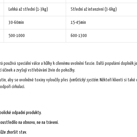
Lehká až střední (1-3kg)
Střední až intenzivní (3-6kg)
30-60min
15-45min
500-1000
600-1300
rá používá speciální válce a hůlky k cílenému uvolnění fascie. Další populární doplněk j
í účinek a zvyšují vstřebávání živin do pokožky.
tin, aby se uvolněné toxiny vyloučily přes
lymfatický systém
. Někteří klienti si také
odpoří cirkulaci.
olické odpadní produkty.
oustředilo na obnovu, ne na trávení.
ůže zhoršit stav.