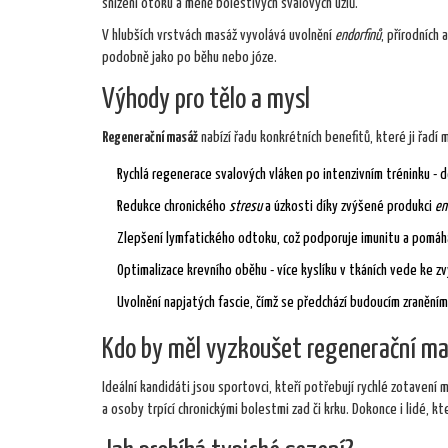
snížení otoku a méně bolestivých svalových uzlů.
V hlubších vrstvách masáž vyvolává uvolnění
endorfinů
, přírodních 
podobně jako po běhu nebo józe.
Výhody pro tělo a mysl
Regenerační masáž
nabízí řadu konkrétních benefitů, které ji řadí 
Rychlá regenerace svalových vláken po intenzivním tréninku - do 
Redukce chronického
stresu
a úzkosti díky zvýšené produkci
en
Zlepšení lymfatického odtoku, což podporuje imunitu a pomáhá
Optimalizace krevního oběhu - více kyslíku v tkáních vede ke 
Uvolnění napjatých fascie, čímž se předchází budoucím zranění
Kdo by měl vyzkoušet regenerační m
Ideální kandidáti jsou sportovci, kteří potřebují rychlé zotavení 
a osoby trpící chronickými bolestmi zad či krku. Dokonce i lidé, kt