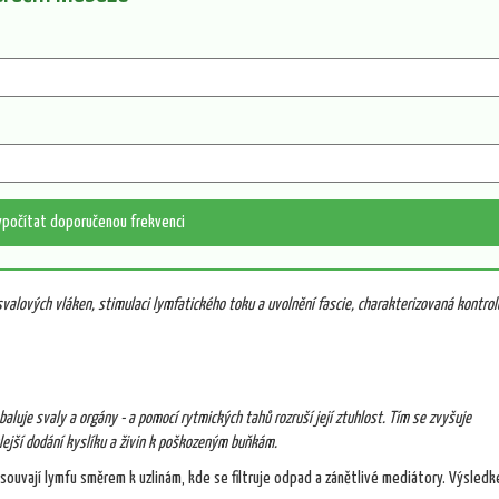
ypočítat doporučenou frekvenci
valových vláken, stimulaci lymfatického toku a uvolnění fascie
, charakterizovaná kontro
aluje svaly a orgány - a pomocí rytmických tahů rozruší její ztuhlost. Tím se zvyšuje
lejší dodání kyslíku a živin k poškozeným buňkám.
souvají lymfu směrem k uzlinám, kde se filtruje odpad a zánětlivé mediátory. Výsledk