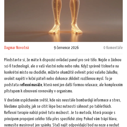
Dagmar Novotná
9 července 2026
0 Komentáře
Představte si, že máte k dispozici ovládací panel pro své tělo. Nejde o žádnou
sci-fi technologii, ale o vaši vlastní nohu nebo ruku. Když správně tisknete na
konkrétní místo na chodidle, můžete okamžitě ovlivnit práci vašeho žaludku,
uvolnit napětí v krční páteři nebo dokonce zklidnit rozčílenou mysl. To je
podstata
reflexní masáže
, která není jen další formou relaxace, ale komplexním
přístupem k obnovení rovnováhy v organismu.
V dnešním uspěchaném světě, kde nás neustále bombardují informace a stres,
hledáme způsoby, jak se cítit lépe bez nutnosti sáhnout po tabletkách.
Reflexní terapie nabízí právě tuto možnost. Je to metoda, která pracuje s
principem propojení celého těla přes specifické zóny. Pokud vám trápí hlava,
nemusíte masírovat jen spánky. Stačí najít odpovídající bod na noze a nechat