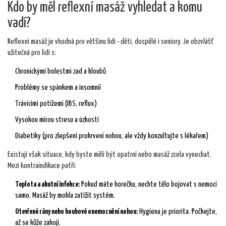
Kdo by měl reflexní masáž vyhledat a komu
vadí?
Reflexní masáž je vhodná pro většinu lidí - děti, dospělé i seniory. Je obzvlášť
užitečná pro lidi s:
Chronickými bolestmi zad a kloubů
Problémy se spánkem a insomnií
Trávicími potížemi (IBS, reflux)
Vysokou mírou stresu a úzkostí
Diabetiky (pro zlepšení prokrvení nohou, ale vždy konzultujte s lékařem)
Existují však situace, kdy byste měli být opatrní nebo masáž zcela vynechat.
Mezi kontraindikace patří:
Teplota a akutní infekce:
Pokud máte horečku, nechte tělo bojovat s nemocí
samo. Masáž by mohla zatížit systém.
Otevřené rány nebo houbové onemocnění nohou:
Hygiena je priorita. Počkejte,
až se kůže zahojí.