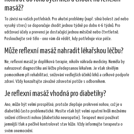
masáž?
To závisí na vašich potřebách. Pro akutní problémy (např. silná bolest zad nebo
vysoký stres) se doporučuje chodit jednou týdně po dobu 4-6 týdnů. Pro
udržovací účely a prevenci je dostačující jednou měsíčně nebo čtvrtletně.
Poslouchejte své tělo - ono vám dá vědět, kdy potřebuje více péče.
Může reflexní masáž nahradit lékařskou léčbu?
Ne, reflexní masáž je doplňková terapie, nikoliv náhrada medicíny. Neměla by
nahrazovat diagnostiku ani léčbu předepsanou lékařem. Je však skvělým
pomocníkem při rehabilitaci, snižování vedlejších účinků léků a celkové podpoře
zdraví. Vždy konzultujte závažné zdravotní potíže s odborníkem.
Je reflexní masáž vhodná pro diabetiky?
Ano, může být velmi prospěšná, protože zlepšuje prokrvení nohou, což je u
diabetiků často problematické. Musíte však být velmi opatrní kvůli možnému
snížení citlivosti nohou (diabetická neuropatie). Terapeut musí používat
jemnější tlak a pečlivě kontrolovat stav kůže. Vždy informujte terapeuta o
svém onemocnění.