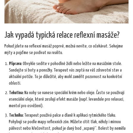
Jak vypadá typická relace reflexní masáže?
Pokud jdete na reflexní masáž poprvé, možná nevíte, co očekávat. Sekejme
mýty a pojďme se podívat na realitu.
Příprava:
Obvykle sedíte v pohodlné židli nebo ležíte na masážním stole.
Sundejte si boty a ponožky. Terapeut vás zeptá na váš zdravotní stav a
aktuální potíže. To je důležité, aby mohl zaměřit pozornost na konkrétní
oblasti.
Tekutina:
Na nohy se nanese speciální krém nebo oleje. Často se používají
esenciální oleje, které zesilují efekt masáže (např. levandule pro relaxaci,
mentol pro osvěžení).
Technika:
Terapeut používá palce a dlaně k aplikaci rytmického tlaku.
Pohybují se podle mapy reflexních zón. Můžete cítit tlak, někdy i mírnou
pálivost nebo křečovitost, pokud je daný bod „ucpaný“. Bolest by neměla