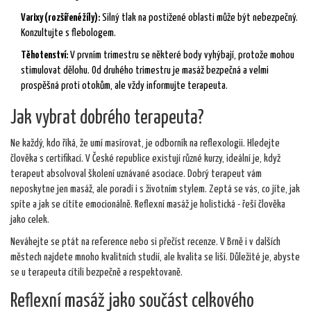
Varixy (rozšířené žíly):
Silný tlak na postižené oblasti může být nebezpečný.
Konzultujte s flebologem.
Těhotenství:
V prvním trimestru se některé body vyhýbají, protože mohou
stimulovat dělohu. Od druhého trimestru je masáž bezpečná a velmi
prospěšná proti otokům, ale vždy informujte terapeuta.
Jak vybrat dobrého terapeuta?
Ne každý, kdo říká, že umí masírovat, je odborník na reflexologii. Hledejte
člověka s certifikací. V České republice existují různé kurzy, ideální je, když
terapeut absolvoval školení uznávané asociace. Dobrý terapeut vám
neposkytne jen masáž, ale poradí i s životním stylem. Zeptá se vás, co jíte, jak
spíte a jak se cítíte emocionálně. Reflexní masáž je holistická - řeší člověka
jako celek.
Neváhejte se ptát na reference nebo si přečíst recenze. V Brně i v dalších
městech najdete mnoho kvalitních studií, ale kvalita se liší. Důležité je, abyste
se u terapeuta cítili bezpečně a respektovaně.
Reflexní masáž jako součást celkového