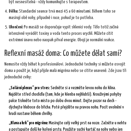
být nesnesitelná - vždy komunikujte s terapeutem.
Délka:
Standardní seance trvá mezi 45 a 60 minutami. Během toho se
masírují obě nohy, případně i ruce, pokud je to potřeba.
Ukončení:
Po masáži se doporučuje vypít sklenici vody. Tělo totiž začíná
intenzivně vyvádět toxiny a voda tento proces urychlí. Můžete cítit
extrémní únavu nebo naopak příval energie. Obojí je normální reakce.
Reflexní masáž doma: Co můžete dělat sami?
Nemusíte vždy běhat k profesionálovi. Jednoduché techniky si můžete osvojit
doma a použít je, když přijde malá migréna nebo se cítíte unaveně. Zde jsou tři
jednoduché cviky:
„Solární plexus“ pro stres:
Sedněte si a vezměte levou nohu do klína.
Najděte střed chodidla (tam, kde je klenba nejhlubší). Krouživými pohyby
palce tiskněte toto místo po dobu dvou minut. Dejte pozor na dech -
dýchejte hluboce do břicha. Poté přejděte na pravou nohu. Pocit uvolnění v
hrudi nastane během chvilky.
„Hlava a krk“ pro migrénu:
Masírujte celý velký prst na noze. Začněte u nehtu
a postupujte dolů ke kořeni prstu. Použijte suchý kartáč na nohy nebo jen