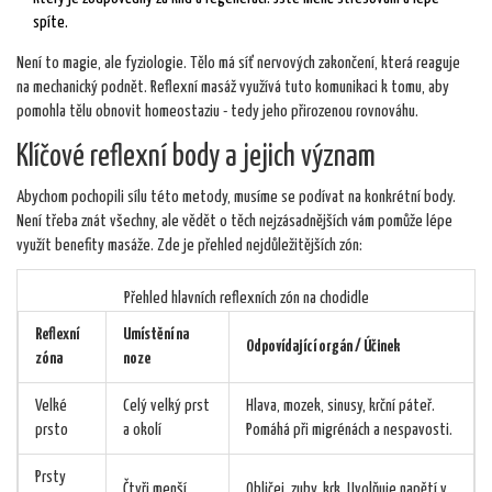
spíte.
Není to magie, ale fyziologie. Tělo má síť nervových zakončení, která reaguje
na mechanický podnět. Reflexní masáž využívá tuto komunikaci k tomu, aby
pomohla tělu obnovit homeostaziu - tedy jeho přirozenou rovnováhu.
Klíčové reflexní body a jejich význam
Abychom pochopili sílu této metody, musíme se podívat na konkrétní body.
Není třeba znát všechny, ale vědět o těch nejzásadnějších vám pomůže lépe
využít benefity masáže. Zde je přehled nejdůležitějších zón:
Přehled hlavních reflexních zón na chodidle
Reflexní
Umístění na
Odpovídající orgán / Účinek
zóna
noze
Velké
Celý velký prst
Hlava, mozek, sinusy, krční páteř.
prsto
a okolí
Pomáhá při migrénách a nespavosti.
Prsty
Čtyři menší
Obličej, zuby, krk. Uvolňuje napětí v