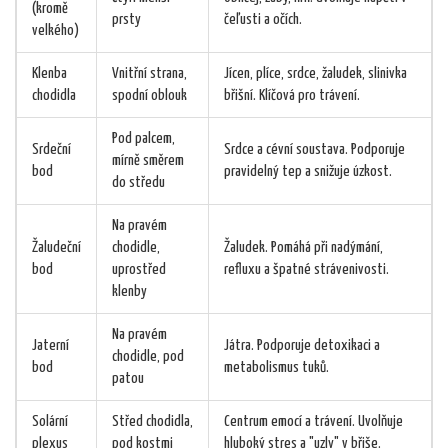
(kromě
prsty
čeľusti a očích.
velkého)
Klenba
Vnitřní strana,
Jícen, plíce, srdce, žaludek, slinivka
chodidla
spodní oblouk
břišní. Klíčová pro trávení.
Pod palcem,
Srdeční
Srdce a cévní soustava. Podporuje
mírně směrem
bod
pravidelný tep a snižuje úzkost.
do středu
Na pravém
Žaludeční
chodidle,
Žaludek. Pomáhá při nadýmání,
bod
uprostřed
refluxu a špatné strávenivosti.
klenby
Na pravém
Jaterní
Játra. Podporuje detoxikaci a
chodidle, pod
bod
metabolismus tuků.
patou
Solární
Střed chodidla,
Centrum emocí a trávení. Uvolňuje
plexus
pod kostmi
hluboký stres a "uzly" v břiše.