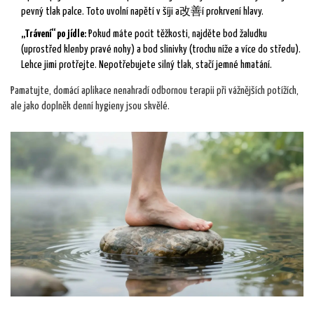
pevný tlak palce. Toto uvolní napětí v šíji a改善í prokrvení hlavy.
„Trávení“ po jídle:
Pokud máte pocit těžkosti, najděte bod žaludku
(uprostřed klenby pravé nohy) a bod slinivky (trochu níže a více do středu).
Lehce jimi protřejte. Nepotřebujete silný tlak, stačí jemné hmatání.
Pamatujte, domácí aplikace nenahradí odbornou terapii při vážnějších potížích,
ale jako doplněk denní hygieny jsou skvělé.