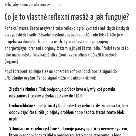
tělo, aby samo začalo proces hojení.
Co je to vlastně reflexní masáž a jak funguje?
Reflexní masáž, často nazývaná také reflexologie, vychází z antických čínských
a egyptských tradic. Zásadní myšlenka je jednoduchá: celé lidské tělo je v
projekci na chodidlech, rukou a uších. Tyto oblasti jsou propojeny
energetickými dráhami s orgány, žlázami a jinými částmi těla. Představte si to
jako mapu města, kde každá ulice (bod) vede přímo k důležité budově
(orgánu).
Když terapeut aplikuje tlak na konkrétní reflexní bod, posílá signál do
příslušného orgánu. Tento signál může mít několik účinků:
Zlepšení cirkulace:
Tlak podporuje průtok krve a lymfy, což pomáhá
odstraňovat toxiny a dodávat živiny do tkání.
Uvolnění bloků:
Pokud je určitý bod bolestivý nebo tvrdý, znamená to, že v
odpovídající části těla je nějaký problém nebo napětí. Masáž tento blok
uvolní.
Stimulace nervového systému:
Podporuje parasympatický nervový systém,
který je zodpovědný za klid a regeneraci. Jste méně stresovaní a lépe