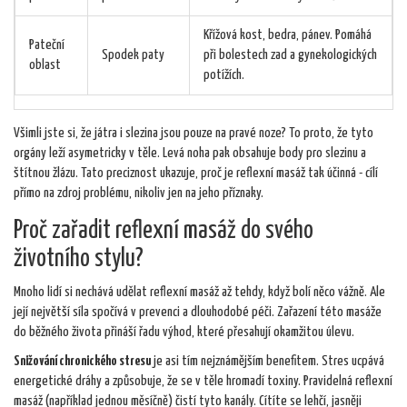
Křížová kost, bedra, pánev. Pomáhá
Pateční
Spodek paty
při bolestech zad a gynekologických
oblast
potížích.
Všimli jste si, že játra i slezina jsou pouze na pravé noze? To proto, že tyto
orgány leží asymetricky v těle. Levá noha pak obsahuje body pro slezinu a
štítnou žlázu. Tato preciznost ukazuje, proč je reflexní masáž tak účinná - cílí
přímo na zdroj problému, nikoliv jen na jeho příznaky.
Proč zařadit reflexní masáž do svého
životního stylu?
Mnoho lidí si nechává udělat reflexní masáž až tehdy, když bolí něco vážně. Ale
její největší síla spočívá v prevenci a dlouhodobé péči. Zařazení této masáže
do běžného života přináší řadu výhod, které přesahují okamžitou úlevu.
Snižování chronického stresu
je asi tím nejznámějším benefitem. Stres ucpává
energetické dráhy a způsobuje, že se v těle hromadí toxiny. Pravidelná reflexní
masáž (například jednou měsíčně) čistí tyto kanály. Cítíte se lehčí, jasněji