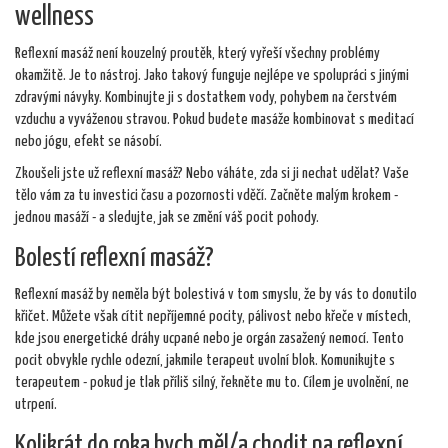
wellness
Reflexní masáž není kouzelný proutěk, který vyřeší všechny problémy
okamžitě. Je to nástroj. Jako takový funguje nejlépe ve spolupráci s jinými
zdravými návyky. Kombinujte ji s dostatkem vody, pohybem na čerstvém
vzduchu a vyváženou stravou. Pokud budete masáže kombinovat s meditací
nebo jógu, efekt se násobí.
Zkoušeli jste už reflexní masáž? Nebo váháte, zda si ji nechat udělat? Vaše
tělo vám za tu investici času a pozornosti vděčí. Začněte malým krokem -
jednou masáží - a sledujte, jak se změní váš pocit pohody.
Bolestí reflexní masáž?
Reflexní masáž by neměla být bolestivá v tom smyslu, že by vás to donutilo
křičet. Můžete však cítit nepříjemné pocity, pálivost nebo křeče v místech,
kde jsou energetické dráhy ucpané nebo je orgán zasažený nemocí. Tento
pocit obvykle rychle odezní, jakmile terapeut uvolní blok. Komunikujte s
terapeutem - pokud je tlak příliš silný, řekněte mu to. Cílem je uvolnění, ne
utrpení.
Kolikrát do roka bych měl/a chodit na reflexní