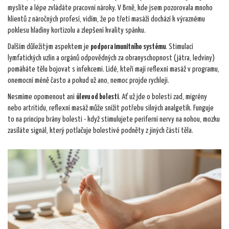
myslíte a lépe zvládáte pracovní nároky. V Brně, kde jsem pozorovala mnoho
klientů z náročných profesí, vidím, že po třetí masáži dochází k výraznému
poklesu hladiny kortizolu a zlepšení kvality spánku.
Dalším důležitým aspektem je
podpora imunitního systému
. Stimulací
lymfatických uzlin a orgánů odpovědných za obranyschopnost (játra, ledviny)
pomáháte tělu bojovat s infekcemi. Lidé, kteří mají reflexní masáž v programu,
onemocní méně často a pokud už ano, nemoc projde rychleji.
Nesmíme opomenout ani
úlevu od bolesti
. Ať už jde o bolesti zad, migrény
nebo artritidu, reflexní masáž může snížit potřebu silných analgetik. Funguje
to na principu brány bolesti - když stimulujete periferní nervy na nohou, mozku
zasíláte signál, který potlačuje bolestivé podněty z jiných částí těla.