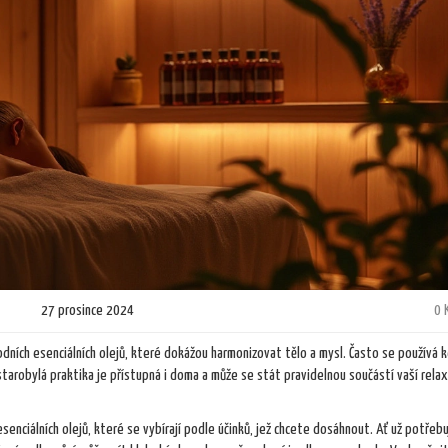
27 prosince 2024
0 
dních esenciálních olejů, které dokážou harmonizovat tělo a mysl. Často se používá 
tarobylá praktika je přístupná i doma a může se stát pravidelnou součástí vaší relax
nciálních olejů, které se vybírají podle účinků, jež chcete dosáhnout. Ať už potřeb