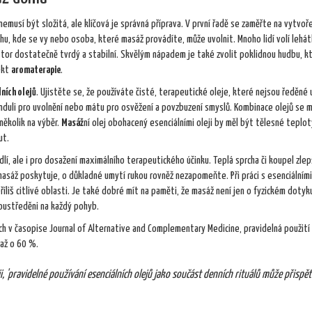
usí být složitá, ale klíčová je správná příprava. V první řadě se zaměřte na vytvoř
hu, kde se vy nebo osoba, které masáž provádíte, může uvolnit. Mnoho lidí volí lehá
ostor dostatečně tvrdý a stabilní. Skvělým nápadem je také zvolit poklidnou hudbu, k
ekt
aromaterapie
.
lních olejů
. Ujistěte se, že používáte čisté, terapeutické oleje, které nejsou ředěné
anduli pro uvolnění nebo mátu pro osvěžení a povzbuzení smyslů. Kombinace olejů se m
několik na výběr.
Masáž
ní olej obohacený esenciálními oleji by měl být tělesné teplot
ut.
í, ale i pro dosažení maximálního terapeutického účinku. Teplá sprcha či koupel zlep
asáž poskytuje, o důkladné umytí rukou rovněž nezapomeňte. Při práci s esenciálními 
liš citlivé oblasti. Je také dobré mít na paměti, že masáž není jen o fyzickém dotyku,
oustředěni na každý pohyb.
aných v časopise Journal of Alternative and Complementary Medicine, pravidelná použití
 až o 60 %.
'pravidelné používání esenciálních olejů jako součást denních rituálů může přispět