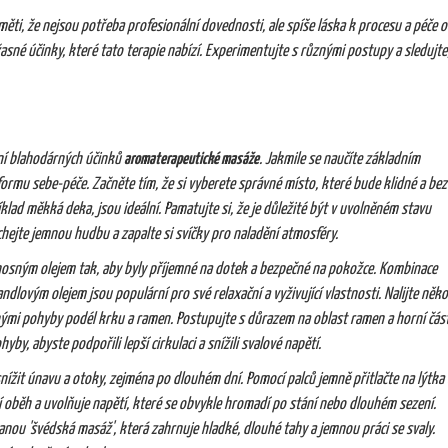
ěti, že nejsou potřeba profesionální dovednosti, ale spíše láska k procesu a péče o
žasné účinky, které tato terapie nabízí. Experimentujte s různými postupy a sledujte
í blahodárných účinků
aromaterapeutické masáže
. Jakmile se naučíte základním
rmu sebe-péče. Začněte tím, že si vyberete správné místo, které bude klidné a bez
íklad měkká deka, jsou ideální. Pamatujte si, že je důležité být v uvolněném stavu
uchejte jemnou hudbu a zapalte si svíčky pro naladění atmosféry.
 nosným olejem tak, aby byly příjemné na dotek a bezpečné na pokožce. Kombinace
lovým olejem jsou populární pro své relaxační a vyživující vlastnosti. Nalijte něko
nými pohyby podél krku a ramen. Postupujte s důrazem na oblast ramen a horní část
by, abyste podpořili lepší cirkulaci a snížili svalové napětí.
ížit únavu a otoky, zejména po dlouhém dní. Pomocí palců jemně přitlačte na lýtka 
 oběh a uvolňuje napětí, které se obvykle hromadí po stání nebo dlouhém sezení.
anou 'švédská masáž', která zahrnuje hladké, dlouhé tahy a jemnou práci se svaly.