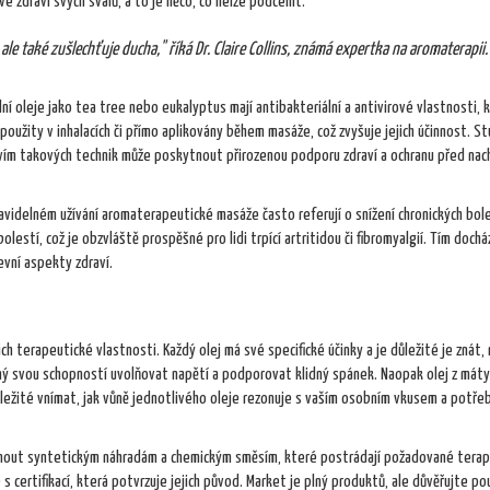
é zdraví svých svalů, a to je něco, co nelze podcenit.
ale také zušlechťuje ducha," říká Dr. Claire Collins, známá expertka na aromaterapii.
í oleje jako tea tree nebo eukalyptus mají antibakteriální a antivirové vlastnosti, 
oužity v inhalacích či přímo aplikovány během masáže, což zvyšuje jejich účinnost. St
tvím takových technik může poskytnout přirozenou podporu zdraví a ochranu před nach
avidelném užívání aromaterapeutické masáže často referují o snížení chronických bole
estí, což je obzvláště prospěšné pro lidi trpící artritidou či fibromyalgií. Tím docház
evní aspekty zdraví.
ejich terapeutické vlastnosti. Každý olej má své specifické účinky a je důležité je znát,
námý svou schopností uvolňovat napětí a podporovat klidný spánek. Naopak olej z mát
ůležité vnímat, jak vůně jednotlivého oleje rezonuje s vaším osobním vkusem a potře
e vyhnout syntetickým náhradám a chemickým směsím, které postrádají požadované tera
 s certifikací, která potvrzuje jejich původ. Market je plný produktů, ale důvěřujte p