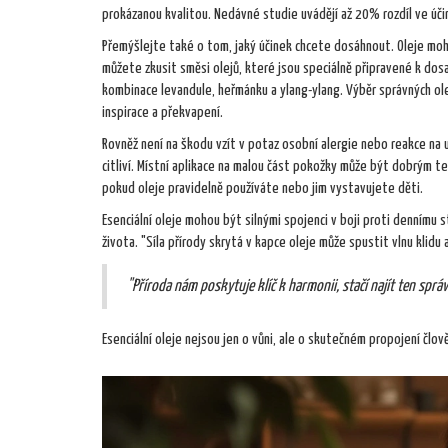
prokázanou kvalitou. Nedávné studie uvádějí až 20% rozdíl ve účin
Přemýšlejte také o tom, jaký účinek chcete dosáhnout. Oleje mohou 
můžete zkusit směsi olejů, které jsou speciálně připravené k dos
kombinace levandule, heřmánku a ylang-ylang. Výběr správných ole
inspirace a překvapení.
Rovněž není na škodu vzít v potaz osobní alergie nebo reakce na u
citliví. Místní aplikace na malou část pokožky může být dobrým 
pokud oleje pravidelně používáte nebo jim vystavujete děti.
Esenciální oleje mohou být silnými spojenci v boji proti dennímu 
života. "Síla přírody skrytá v kapce oleje může spustit vlnu kli
"Příroda nám poskytuje klíč k harmonii, stačí najít ten sprá
Esenciální oleje nejsou jen o vůni, ale o skutečném propojení člov