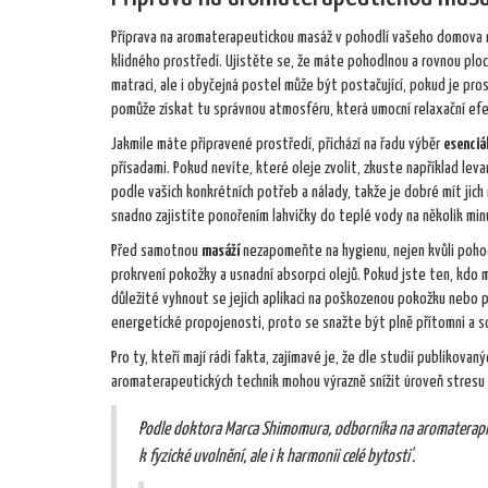
Příprava na aromaterapeutickou masáž v pohodlí vašeho domova nem
klidného prostředí. Ujistěte se, že máte pohodlnou a rovnou ploc
matraci, ale i obyčejná postel může být postačující, pokud je pr
pomůže získat tu správnou atmosféru, která umocní relaxační ef
Jakmile máte připravené prostředí, přichází na řadu výběr
esenciá
přísadami. Pokud nevíte, které oleje zvolit, zkuste například lev
podle vašich konkrétních potřeb a nálady, takže je dobré mít jich 
snadno zajistíte ponořením lahvičky do teplé vody na několik min
Před samotnou
masáží
nezapomeňte na hygienu, nejen kvůli pohodl
prokrvení pokožky a usnadní absorpci olejů. Pokud jste ten, kdo m
důležité vyhnout se jejich aplikaci na poškozenou pokožku nebo pří
energetické propojenosti, proto se snažte být plně přítomni a s
Pro ty, kteří mají rádi fakta, zajímavé je, že dle studií publikov
aromaterapeutických technik mohou výrazně snížit úroveň stresu
Podle doktora Marca Shimomura, odborníka na aromaterapii, 
k fyzické uvolnění, ale i k harmonii celé bytosti'.