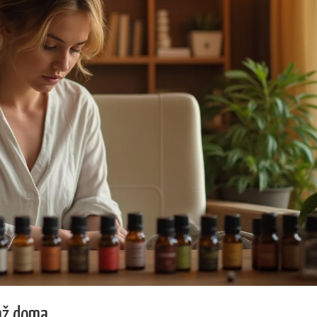
áž doma