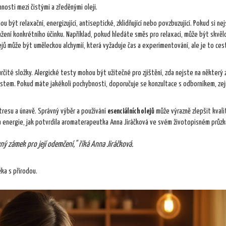
nosti mezi čistými a zředěnými oleji.
být relaxační, energizující, antiseptické, zklidňující nebo povzbuzující. Pokud si nejs
ažení konkrétního účinku. Například, pokud hledáte směs pro relaxaci, může být skvěl
jů může být uměleckou alchymií, která vyžaduje čas a experimentování, ale je to ces
rčité složky. Alergické testy mohou být užitečné pro zjištění, zda nejste na některý z
testem. Pokud máte jakékoli pochybnosti, doporučuje se konzultace s odborníkem, ze
stresu a únavě. Správný výběr a používání
esenciálních olejů
může výrazně zlepšit kval
du a energie, jak potvrdila aromaterapeutka Anna Jiráčková ve svém životopisném průz
vný zámek pro její odemčení," říká Anna Jiráčková.
ěka s přírodou.