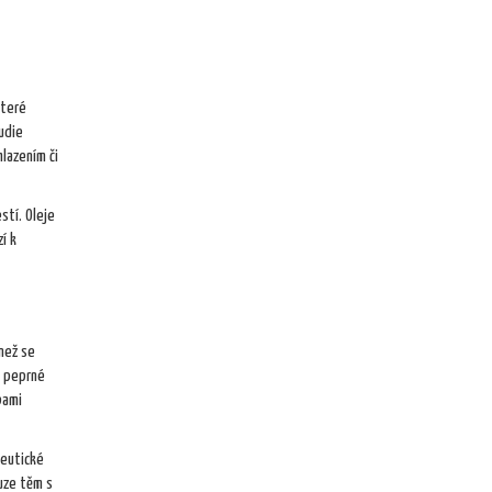
které
udie
lazením či
stí. Oleje
í k
 než se
y peprné
bami
peutické
ouze těm s