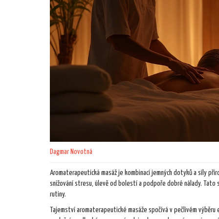
Dagmar Novotná
Aromaterapeutická masáž je kombinací jemných dotyků a síly příro
snižování stresu, úlevě od bolestí a podpoře dobré nálady. Tato s
rutiny.
Tajemství aromaterapeutické masáže spočívá v pečlivém výběru ese