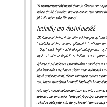
Při
aromaterapeutické masáži
doma je důležité mít na pam
sebe či druhé. S trochou praxe a úsilí můžete objevit ú
jaký vliv má na vaše tělo a mysl.
Techniky pro vlastní masáž
Váš domov může být dokonalým místem pro vychutnán
technikám, můžete snadno aplikovat tuto přístupnou fo
rušivých vlivů. Teplé osvětlení a pohodlný povrch, např
mysli, než začnete. Dopřejte si chvilku relaxace, poslo
Vyberte si své oblíbené
esenciální oleje
a smíchejte je s
jako levandule s jojobovým olejem nebo heřmánek s mand
kapek směsi do dlaně, třením zahřejte a začněte s jem
zad, kde se stres často hromadí. Používejte kruhové pohy
Pokračujte masáží dolních končetin, což může pomoci sn
kotníky směrem k srdci. Tento pohyb podporuje krevní
Pokud se cítíte jistě, můžete vyzkoušet techniku nazýv