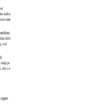
ení
tko nebo
terá vám
 umělými
ůže lišit
y, což
ší
oleji je
 ale i o
 nejen