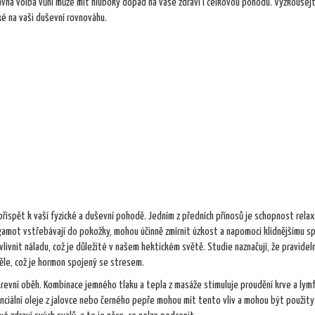
ávná volba vůní může mít hluboký dopad na vaše zdraví i celkovou pohodu. Vyzkoušej
é na vaši duševní rovnováhu.
ispět k vaší fyzické a duševní pohodě. Jedním z předních přínosů je schopnost relax
rgamot vstřebávají do pokožky, mohou účinně zmírnit úzkost a napomoci klidnějšímu s
ivnit náladu, což je důležité v našem hektickém světě. Studie naznačují, že pravidel
těle, což je hormon spojený se stresem.
revní oběh. Kombinace jemného tlaku a tepla z masáže stimuluje proudění krve a lymf
nciální oleje z jalovce nebo černého pepře mohou mít tento vliv a mohou být použity