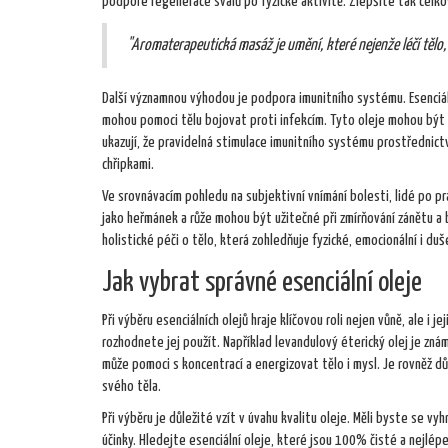
podpoře regenerace svalů po fyzické aktivitě. Zlepšíte tak celkov
"Aromaterapeutická masáž je umění, které nejenže léčí tělo, 
Další významnou výhodou je podpora imunitního systému. Esenciáln
mohou pomoci tělu bojovat proti infekcím. Tyto oleje mohou být p
ukazují, že pravidelná stimulace imunitního systému prostřednic
chřipkami.
Ve srovnávacím pohledu na subjektivní vnímání bolesti, lidé po pr
jako heřmánek a růže mohou být užitečné při zmírňování zánětu a bol
holistické péči o tělo, která zohledňuje fyzické, emocionální i duš
Jak vybrat správné esenciální oleje
Při výběru esenciálních olejů hraje klíčovou roli nejen vůně, ale i j
rozhodnete jej použít. Například levandulový éterický olej je z
může pomoci s koncentrací a energizovat tělo i mysl. Je rovněž d
svého těla.
Při výběru je důležité vzít v úvahu kvalitu oleje. Měli byste s
účinky. Hledejte esenciální oleje, které jsou 100% čisté a nejlépe