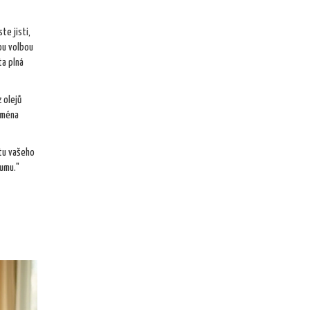
te jisti,
ou volbou
ta plná
 olejů
jména
itu vašeho
kumu."