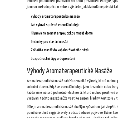
uvolnění po dlouhém pracovním dni nebo povzbuzení energie, spr
jemnou metodu péče o sebe a zjistěte, jak blahodárně působí tak
Výhody aromaterapeutické masáže
Jak vybrat správné esenciální oleje
Příprava na aromaterapeutickou masáž doma
Techniky pro vlastní masáž
Začleňte masáž do vašeho životního stylu
Bezpečnostní tipy a doporučení
Výhody Aromaterapeutické Masáže
Aromaterapeutická masáž nabízí rozmanité výhody, které mohou př
zmírnění stresu. Když se esenciální oleje jako levandule nebo be
Každá vůně má své jedinečné vlastnosti, které mohou pozitivně ovl
využívání těchto masáží může vést ke snížení hladiny kortizolu v 
Dále je aromaterapeutická masáž skvělým způsobem, jak zlepšit k
pomáhá uvolnit napjaté svaly a udržet zdravé pojivové tkáně. Ese