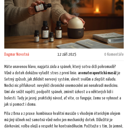
Dagmar Novotná
12 září 2025
0 Komentáře
Máte unavenou hlavu, napjatá záda a spánek, který sotva drží pohromadě?
Vůně a dotek dokážou vyřadit stres z první linie.
aromaterapeutická masáž
je
šetrný způsob, jak zklidnit nervový systém, ulevit svalům a zlepšit náladu.
Nechci nic přifukovat: nevyléčí chronické onemocnění ani nenahradí medicínu.
Umí ale snížit napětí, podpořit spánek, zmírnit úzkost a u některých lidí i
bolesti. Tady je jasný, praktický návod, ať víte, co funguje, čemu se vyhnout a
jak si pomoct i doma.
Píšu z Brna a z praxe: kombinace kvalitní masáže s vhodným éterickým olejem
má jiný účinek než samotná vůně nebo jen mechanický dotek. Důležité je
dávkování, volba olejů a respekt ke kontraindikacím. Počítejte s tím, že jemné,