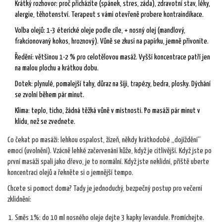
Krátký rozhovor: proč přicházíte (spánek, stres, záda), zdravotní stav, léky,
alergie, těhotenství. Terapeut s vámi otevřeně probere kontraindikace.
Volba olejů: 1-3 éterické oleje podle cíle, + nosný olej (mandlový,
frakcionovaný kokos, hroznový). Vůně se zkusí na papírku, jemně přivoníte.
Ředění: většinou 1-2 % pro celotělovou masáž. Vyšší koncentrace patří jen
na malou plochu a krátkou dobu.
Dotek: plynulé, pomalejší tahy, důraz na šíji, trapézy, bedra, plosky. Dýchání
se zvolní během pár minut.
Klima: teplo, ticho, žádná těžká vůně v místnosti. Po masáži pár minut v
klidu, než se zvednete.
Co čekat po masáži: lehkou ospalost, žízeň, někdy krátkodobé „dojíždění“
emocí (uvolnění). Vzácně lehké začervenání kůže, když je citlivější. Když jste po
první masáži spali jako dřevo, je to normální. Když jste neklidní, příště uberte
koncentraci olejů a řekněte si o jemnější tempo.
Chcete si pomoct doma? Tady je jednoduchý, bezpečný postup pro večerní
zklidnění:
Směs 1%: do 10 ml nosného oleje dejte 3 kapky levandule. Promíchejte.