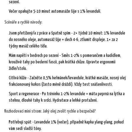
sezení.
Večer opakujte 5-10 minut automasáže šíje s 1% levandulí.
Scénáře a rychlé návody:
Jsem přetížený/a z práce a špatně spím - 2× týdně 10 minut: 1% levandule
do nosného oleje, automasáž šíje + dech 4-6, ztlumit displeje. 1× za 2
týdny masáž celého těla.
Mám napětí v bedrech po sezení - Směs 1-2% s pomerančem a kadidlem,
krouživé tahy po bederní fascii, pak krátká chůze. Upravte ergonomii
židle/stolu.
Citlivá kůže - Začněte 0,5% heřmánek/levandule, krátké masáže, nosný olej
frakcionovaný kokos (často méně dráždí). Vždy test snášenlivosti.
Sport a regenerace - Po tréninku 1-2% levandule + máta peprná na lýtka a
stehna, dlouhé tahy k srdci. Hydratace a lehké protažení.
Rozhodovací mini strom: Jaký olej zvolit rychle a bezpečně?
Potřebuji spát - Levandule 1% (večer), případně kapka ylang-ylang, pokud
vám sedí sladší tóny.