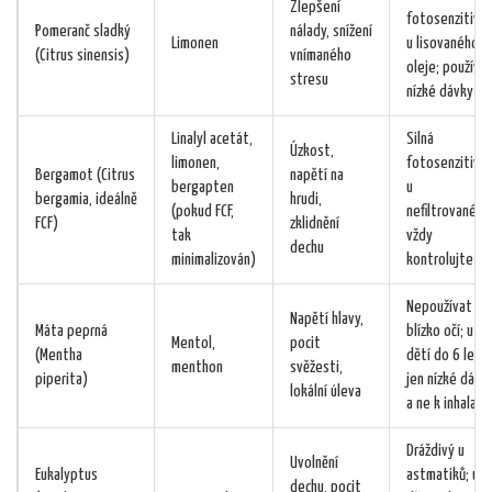
Zlepšení
fotosenzitivit
Pomeranč sladký
nálady, snížení
Limonen
u lisovaného
(Citrus sinensis)
vnímaného
oleje; používa
stresu
nízké dávky
Linalyl acetát,
Silná
Úzkost,
limonen,
fotosenzitivit
Bergamot (Citrus
napětí na
bergapten
u
bergamia, ideálně
hrudi,
(pokud FCF,
nefiltrovaného
FCF)
zklidnění
tak
vždy
dechu
minimalizován)
kontrolujte FC
Nepoužívat
Napětí hlavy,
Máta peprná
blízko očí; u
Mentol,
pocit
(Mentha
dětí do 6 let
menthon
svěžesti,
piperita)
jen nízké dávk
lokální úleva
a ne k inhalaci
Dráždivý u
Uvolnění
Eukalyptus
astmatiků; u
dechu, pocit