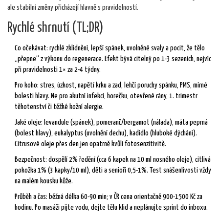
ale stabilní změny přicházejí hlavně s pravidelností.
Rychlé shrnutí (TL;DR)
Co očekávat: rychlé zklidnění, lepší spánek, uvolněné svaly a pocit, že tělo
„přepne“ z výkonu do regenerace. Efekt bývá citelný po 1-3 sezeních, nejvíc
při pravidelnosti 1× za 2-4 týdny.
Pro koho: stres, úzkost, napětí krku a zad, lehčí poruchy spánku, PMS, mírné
bolesti hlavy. Ne pro akutní infekci, horečku, otevřené rány, 1. trimestr
těhotenství či těžké kožní alergie.
Jaké oleje: levandule (spánek), pomeranč/bergamot (nálada), máta peprná
(bolest hlavy), eukalyptus (uvolnění dechu), kadidlo (hluboké dýchání).
Citrusové oleje přes den jen opatrně kvůli fotosenzitivitě.
Bezpečnost: dospělí 2% ředění (cca 6 kapek na 10 ml nosného oleje), citlivá
pokožka 1% (3 kapky/10 ml), děti a senioři 0,5-1%. Test snášenlivosti vždy
na malém kousku kůže.
Průběh a čas: běžná délka 60-90 min; v ČR cena orientačně 900-1500 Kč za
hodinu. Po masáži pijte vodu, dejte tělu klid a neplánujte sprint do inboxu.