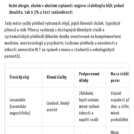
Kožní alergie, ekzém v akutním vzplanutí: nejprve stabilizujte kůži; pokud
zkoušíte, tak 0,5% a test snášenlivosti.
Tady máte rychlý přehled vybraných olejů, jejich hlavních složek, typických
přínosů a rizik. Přínosy vycházejí z dostupných klinických studií a
systematických přehledů (klinické deníky orientované na komplementární
medicínu, anestesiologii a psychiatrii; Cochrane přehledy u nevolnosti a
úzkosti; univerzitní RCT na spánek a únavu u studentů a onkologických
pacientů).
Podporované
Na co si dát
Éterický olej
Hlavní složky
účinky
pozor
Zklidnění,
Vzácně
Levandule
lepší usínání,
ospalost přes
Linalool, linalyl
(Lavandula
mírné snížení
den; u citlivých
acetát
angustifolia)
úzkosti a
mírné
napětí svalů
podráždění
Mírná