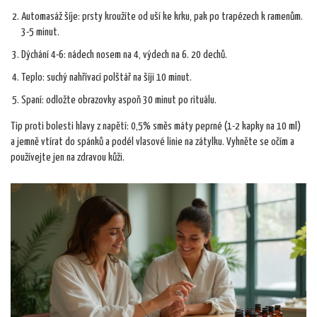
Automasáž šíje: prsty kroužíte od uší ke krku, pak po trapézech k ramenům.
3-5 minut.
Dýchání 4-6: nádech nosem na 4, výdech na 6. 20 dechů.
Teplo: suchý nahřívací polštář na šíji 10 minut.
Spaní: odložte obrazovky aspoň 30 minut po rituálu.
Tip proti bolesti hlavy z napětí: 0,5% směs máty peprné (1-2 kapky na 10 ml)
a jemně vtírat do spánků a podél vlasové linie na zátylku. Vyhněte se očím a
používejte jen na zdravou kůži.