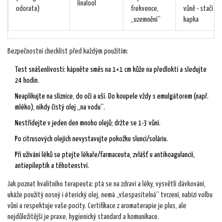
linalool
odorata)
frekvence,
vůně - stačí
„uzemnění“
kapka
Bezpečnostní checklist před každým použitím:
Test snášenlivosti: kápněte směs na 1×1 cm kůže na předloktí a sledujte
24 hodin.
Neaplikujte na sliznice, do očí a uší. Do koupele vždy s emulgátorem (např.
mléko), nikdy čistý olej „na vodu“.
Nestřídejte v jeden den mnoho olejů; držte se 1-3 vůní.
Po citrusových olejích nevystavujte pokožku slunci/soláriu.
Při užívání léků se ptejte lékaře/farmaceuta, zvlášť u antikoagulancií,
antiepileptik a těhotenství.
Jak poznat kvalitního terapeuta: ptá se na zdraví a léky, vysvětlí dávkování,
ukáže použitý nosný i éterický olej, nemá „všespasitelná“ tvrzení, nabízí volbu
vůní a respektuje vaše pocity. Certifikace z aromaterapie je plus, ale
nejdůležitější je praxe, hygienický standard a komunikace.