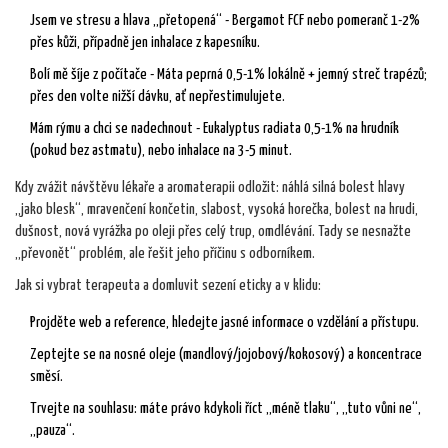
Jsem ve stresu a hlava „přetopená“ - Bergamot FCF nebo pomeranč 1-2%
přes kůži, případně jen inhalace z kapesníku.
Bolí mě šíje z počítače - Máta peprná 0,5-1% lokálně + jemný streč trapézů;
přes den volte nižší dávku, ať nepřestimulujete.
Mám rýmu a chci se nadechnout - Eukalyptus radiata 0,5-1% na hrudník
(pokud bez astmatu), nebo inhalace na 3-5 minut.
Kdy zvážit návštěvu lékaře a aromaterapii odložit: náhlá silná bolest hlavy
„jako blesk“, mravenčení končetin, slabost, vysoká horečka, bolest na hrudi,
dušnost, nová vyrážka po oleji přes celý trup, omdlévání. Tady se nesnažte
„převonět“ problém, ale řešit jeho příčinu s odborníkem.
Jak si vybrat terapeuta a domluvit sezení eticky a v klidu:
Projděte web a reference, hledejte jasné informace o vzdělání a přístupu.
Zeptejte se na nosné oleje (mandlový/jojobový/kokosový) a koncentrace
směsí.
Trvejte na souhlasu: máte právo kdykoli říct „méně tlaku“, „tuto vůni ne“,
„pauza“.