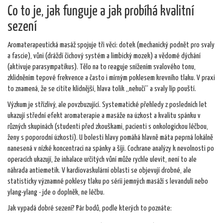
Co to je, jak funguje a jak probíhá kvalitní
sezení
Aromaterapeutická masáž spojuje tři věci: dotek (mechanický podnět pro svaly
a fascie), vůni (dráždí čichový systém a limbický mozek) a vědomé dýchání
(aktivuje parasympatikus). Tělo na to reaguje snížením svalového tonu,
zklidněním tepové frekvence a často i mírným poklesem krevního tlaku. V praxi
to znamená, že se cítíte klidnější, hlava tolik „nehučí“ a svaly líp pouští.
Výzkum je střízlivý, ale povzbuzující. Systematické přehledy z posledních let
ukazují střední efekt aromaterapie a masáže na úzkost a kvalitu spánku v
různých skupinách (studenti před zkouškami, pacienti s onkologickou léčbou,
ženy s poporodní úzkostí). U bolesti hlavy pomáhá hlavně máta peprná lokálně
nanesená v nízké koncentraci na spánky a šíji. Cochrane analýzy k nevolnosti po
operacích ukazují, že inhalace určitých vůní může rychle ulevit, není to ale
náhrada antiemetik. V kardiovaskulární oblasti se objevují drobné, ale
statisticky významné poklesy tlaku po sérii jemných masáží s levandulí nebo
ylang-ylang - jde o doplněk, ne léčbu.
Jak vypadá dobré sezení? Pár bodů, podle kterých to poznáte: