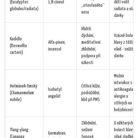
(Eucalyptus
1,8-cineol
dětí volit
„otevřeného“
globulus/radiata)
radiata a nízké
nosu
dávky
Hlubší
dýchání,
Vzácně bolest
Kadidlo
Alfa-pinen,
meditativní
hlavy z těžší
(Boswellia
incensol
zklidnění,
vůně - snížit
carterii)
podpora při
dávku
úzkosti
Možná
interakce s
Heřmánek římský
Citlivá kůže,
Isobutyl
antikoagulancii
(Chamaemelum
podráždění,
angelát
alergie u
nobile)
klid při PMS
citlivých na
hvězdnicovité
Zklidnění,
U některých
Ylang-ylang
snížení
bolest hlavy z
Germakren,
(Cananga
tepové
silné sladké