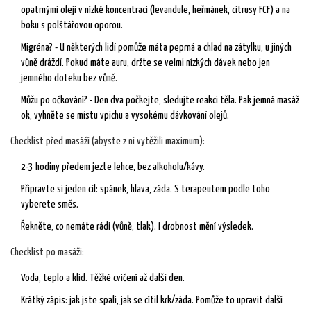
opatrnými oleji v nízké koncentraci (levandule, heřmánek, citrusy FCF) a na
boku s polštářovou oporou.
Migréna? - U některých lidí pomůže máta peprná a chlad na zátylku, u jiných
vůně dráždí. Pokud máte auru, držte se velmi nízkých dávek nebo jen
jemného doteku bez vůně.
Můžu po očkování? - Den dva počkejte, sledujte reakci těla. Pak jemná masáž
ok, vyhněte se místu vpichu a vysokému dávkování olejů.
Checklist před masáží (abyste z ní vytěžili maximum):
2-3 hodiny předem jezte lehce, bez alkoholu/kávy.
Připravte si jeden cíl: spánek, hlava, záda. S terapeutem podle toho
vyberete směs.
Řekněte, co nemáte rádi (vůně, tlak). I drobnost mění výsledek.
Checklist po masáži:
Voda, teplo a klid. Těžké cvičení až další den.
Krátký zápis: jak jste spali, jak se cítil krk/záda. Pomůže to upravit další