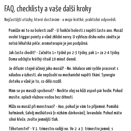
FAQ, checklisty a vaše další kroky
Nejčastější otázky, které dostávám - a moje krátké, praktické odpovědi.
Pomůže mi to na bolesti zad? - U funkční bolesti z napětí často ano. Masáž
uvolní trigger pointy a vůně zklidní nervy. U výhřezu disku nebo zánětu je
nutná lékařská péče; aromaterapie je jen podpůrná.
Jak často chodit? - Začněte 1× týdně po 2-3 týdny, pak 1× za 2-4 týdny.
Doma udržujte krátký rituál 10 minut denně.
Je difuzér stejně účinný jako masáž? - Ne. Inhalace umí rychle pracovat s
náladou a úzkostí, ale nepůsobí na mechanické napětí tkání. Synergie
doteku a vůně je to, co dělá rozdíl.
Mám se po masáži sprchovat? - Nechte olej na kůži aspoň pár hodin. Pokud
musíte, oplach vlažnou vodou bez drhnutí.
Můžu na masáž při menstruaci? - Ano, pokud je vám to příjemné. Pomáhá
heřmánek, šalvěj muškátová (v nízkém dávkování), levandule. Pokud máte
silné křeče, zvolte jemnější tlak.
Těhotenství? - V 1. trimestru raději ne. Ve 2. a 3. trimestru jemně, s