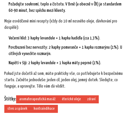
Požadujte soukromí, teplo a čistotu. V Brně (a obecně v ČR) je standardem
60-90 minut, bez spěchu mezi klienty.
Moje osvědčené mini recepty (vždy do 10 ml nosného oleje, dávkování pro
dospělé):
Večerní klid: 3 kapky levandule + 1 kapka kadidla (cca 1,3%).
Povzbuzení bez nervozity: 2 kapky pomeranče + 1 kapka rozmarýnu (1%). U
citlivých vynechte rozmarýn.
Napětí v šíji: 2 kapky levandule + 1 kapka máty peprné (1%).
Pokud jste dočetli až sem, máte prakticky vše, co potřebujete k bezpečnému
startu. Začněte jednoduše: jeden cíl, jeden olej, jemný dotek. Sledujte, co
funguje, a upravujte. Tělo vám dá vědět.
Štítky:
aromaterapeutická masáž
éterické oleje
zdraví
stres a spánek
kontraindikace