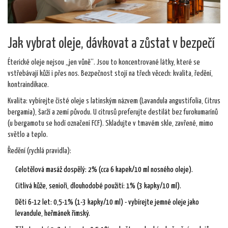
Jak vybrat oleje, dávkovat a zůstat v bezpečí
Éterické oleje nejsou „jen vůně“. Jsou to koncentrované látky, které se
vstřebávají kůží i přes nos. Bezpečnost stojí na třech věcech: kvalita, ředění,
kontraindikace.
Kvalita: vybírejte čisté oleje s latinským názvem (Lavandula angustifolia, Citrus
bergamia), šarží a zemí původu. U citrusů preferujte destilát bez furokumarínů
(u bergamotu se hodí označení FCF). Skladujte v tmavém skle, zavřené, mimo
světlo a teplo.
Ředění (rychlá pravidla):
Celotělová masáž dospělý: 2% (cca 6 kapek/10 ml nosného oleje).
Citlivá kůže, senioři, dlouhodobé použití: 1% (3 kapky/10 ml).
Děti 6-12 let: 0,5-1% (1-3 kapky/10 ml) - vybírejte jemné oleje jako
levandule, heřmánek římský.