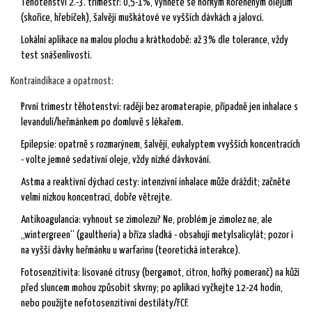
Těhotenství 2.-3. trimestr: 0,5-1%, vyhněte se horkým kořeněným olejům
(skořice, hřebíček), šalvěji muškátové ve vyšších dávkách a jalovci.
Lokální aplikace na malou plochu a krátkodobě: až 3% dle tolerance, vždy
test snášenlivosti.
Kontraindikace a opatrnost:
První trimestr těhotenství: raději bez aromaterapie, případně jen inhalace s
levandulí/heřmánkem po domluvě s lékařem.
Epilepsie: opatrně s rozmarýnem, šalvějí, eukalyptem vvyšších koncentracích
- volte jemné sedativní oleje, vždy nízké dávkování.
Astma a reaktivní dýchací cesty: intenzivní inhalace může dráždit; začněte
velmi nízkou koncentrací, dobře větrejte.
Antikoagulancia: vyhnout se zimolezu? Ne, problém je zimolez ne, ale
„wintergreen“ (gaultheria) a bříza sladká - obsahují metylsalicylát; pozor i
na vyšší dávky heřmánku u warfarinu (teoretická interakce).
Fotosenzitivita: lisované citrusy (bergamot, citron, hořký pomeranč) na kůži
před sluncem mohou způsobit skvrny; po aplikaci vyčkejte 12-24 hodin,
nebo použijte nefotosenzitivní destiláty/FCF.