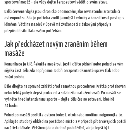
sportovní masáž – ale vždy dejte terapeutovi vědět o svém stavu.
Další červená vlajka jsou chronické onemocnění jako revmatoidní artritida či
osteoporóza. Zde je potřeba zvolit jemnější techniky a konzultovat postup s
lékařem. Většina masérů v Opavě má zkušenosti s takovými případy a
přizpůsobí sílu tlaku vašim potřebám.
Jak předcházet novým zraněním během
masáže
Komunikace je klíč. Řekněte masérovi, jestli cítíte píchání nebo pokud se vám
nějaká část těla zdá nepříjemná. Dobří terapeuti okamžitě upraví tlak nebo
změní polohu.
Dále dbejte na správné zahřátí před samotnou procedurou. Krátké protahování
nebo lehký pohyb zlepší prokrvení a sníží riziko natažení svalů. Po masáži se
vyhněte hned intenzivnímu sportu – dejte tělu čas na zotavení, ideálně
24 hodin.
Pokud po masáži pocítíte ostrou bolest, otok nebo modřinu, neignorujte to.
Aplikujte studený obklad na postižené místo a v případě přetrvávajících potíží
navštivte lékaře. Většinou jde o drobné podráždění, ale je lepší být