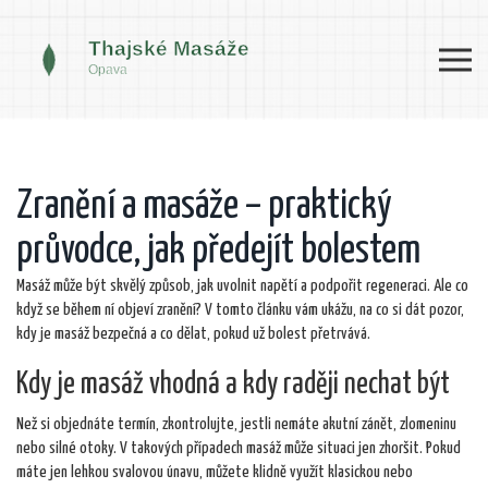
Zranění a masáže – praktický
průvodce, jak předejít bolestem
Masáž může být skvělý způsob, jak uvolnit napětí a podpořit regeneraci. Ale co
když se během ní objeví zranění? V tomto článku vám ukážu, na co si dát pozor,
kdy je masáž bezpečná a co dělat, pokud už bolest přetrvává.
Kdy je masáž vhodná a kdy raději nechat být
Než si objednáte termín, zkontrolujte, jestli nemáte akutní zánět, zlomeninu
nebo silné otoky. V takových případech masáž může situaci jen zhoršit. Pokud
máte jen lehkou svalovou únavu, můžete klidně využít klasickou nebo