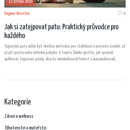
13 března 2025
Dagmar Novotná
0
Jak si zatejpovat patu: Praktický průvodce pro
každého
Tejpování paty může být skvělou metodou pro stabilizaci a prevenci zranění, ať
už při sportu nebo běžném pohybu. V tomto článku zjistíte, jak správně
aplikovat tejpovací pásky, abyste minimalizovali bolest a maximalizovali
oporu. Naučíte se, jaký druh pásky je nejlepší a jak se vyhnout běžným chybám.
Získejte praktické rady, které vám pomohou udržet nohy v pohodlí bez ohledu
na aktivitu.
Kategorie
Zdraví a wellness
Těhotenství a mateřství