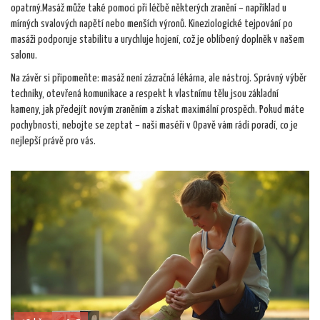
opatrný.Masáž může také pomoci při léčbě některých zranění – například u
mírných svalových napětí nebo menších výronů. Kineziologické tejpování po
masáži podporuje stabilitu a urychluje hojení, což je oblíbený doplněk v našem
salonu.
Na závěr si připomeňte: masáž není zázračná lékárna, ale nástroj. Správný výběr
techniky, otevřená komunikace a respekt k vlastnímu tělu jsou základní
kameny, jak předejít novým zraněním a získat maximální prospěch. Pokud máte
pochybnosti, nebojte se zeptat – naši maséři v Opavě vám rádi poradí, co je
nejlepší právě pro vás.