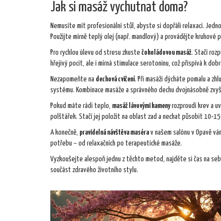
Jak si masáž vychutnat doma?
Nemusíte mít profesionální stůl, abyste si dopřáli relaxaci. Jed
Použijte mírně teplý olej (např. mandlový) a provádějte kruhové 
Pro rychlou úlevu od stresu zkuste
čokoládovou masáž
. Stačí roz
hřejivý pocit, ale i mírná stimulace serotoninu, což přispívá k dob
Nezapomeňte na
dechová cvičení
. Při masáži dýcháte pomalu a z
systému. Kombinace masáže a správného dechu dvojnásobně zvyš
Pokud máte rádi teplo,
masáž lávovými kameny
rozproudí krev a u
polštářek. Stačí jej položit na oblast zad a nechat působit 10‑15
A konečně,
pravidelná návštěva maséra
v našem salónu v Opavě vám 
potřebu – od relaxačních po terapeutické masáže.
Vyzkoušejte alespoň jednu z těchto metod, najděte si čas na sebe 
součást zdravého životního stylu.