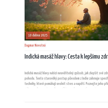
10 dubna 2025
Dagmar Novotná
Indická masáž hlavy: Cesta k lepšímu zdr
Indická masáž hlavy nabízí neuvěřitelný způsob, jak zlepšit své zdr
pohodu. Tento starověký postup původem z Indie zahrnuje specif
techniky, které pomáhají uvolnit stres a napětí. Poznejte jeho př
tělo i mysl a zjistěte, jak se odlišuje od ostatních masáží. Zjistít
zdravotní problémy může tato masáž zmírnit a proč by se mohla 
oblíbeným relaxačním rituálem.