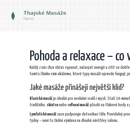
Pohoda a relaxace – co
Každý z nás chce občas vypnout, načerpat energii a cítit se dobř
tomto článku vám ukážeme, které typy masáží opravdu fungují, jak
Jaké masáže přinášejí největší klid?
Klasická masáž
je ideální pro uvolnění svalů i mysli. Stačí 30‑mi
tradičního,
shiatsu
nebo
reflexní masáž
působí na tlakové body a 
Lymfatická masáž
zase podporuje detoxikaci těla. Pravidelný provo
týdny – není to žádná výmluva na dlouhé návštěvy salonu.