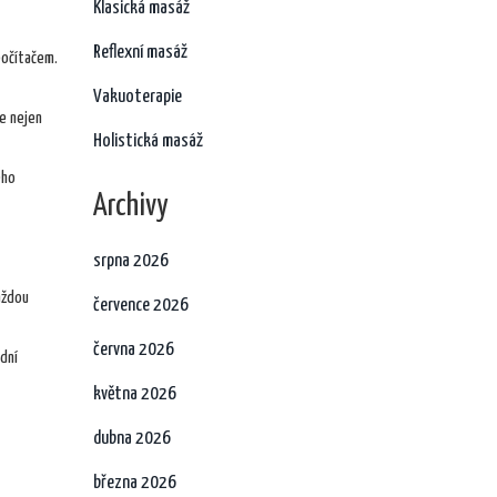
Klasická masáž
Reflexní masáž
počítačem.
Vakuoterapie
ne nejen
Holistická masáž
ého
Archivy
srpna 2026
aždou
července 2026
června 2026
adní
května 2026
dubna 2026
března 2026