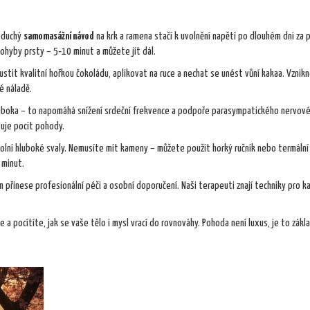
noduchý
samomasážní návod
na krk a ramena stačí k uvolnění napětí po dlouhém dni za 
pohyby prsty – 5‑10 minut a můžete jít dál.
pustit kvalitní hořkou čokoládu, aplikovat na ruce a nechat se unést vůní kakaa. Vznik
ré náladě.
hluboka – to napomáhá snížení srdeční frekvence a podpoře parasympatického nervov
uje pocit pohody.
volní hluboké svaly. Nemusíte mít kameny – můžete použít horký ručník nebo termální
 minut.
přinese profesionální péči a osobní doporučení. Naši terapeuti znají techniky pro k
a pocítíte, jak se vaše tělo i mysl vrací do rovnováhy. Pohoda není luxus, je to zákl