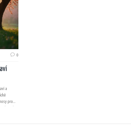
0
aví
aví a
ické
ínosy pro
e také, jaké
stát vaším