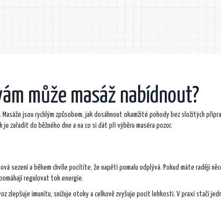
 vám může masáž nabídnout?
e. Masáže jsou rychlým způsobem, jak dosáhnout okamžité pohody bez složitých přípra
 je zařadit do běžného dne a na co si dát při výběru maséra pozor.
nutová sezení a během chvíle pocítíte, že napětí pomalu odplývá. Pokud máte raději ně
pomáhají regulovat tok energie.
z zlepšuje imunitu, snižuje otoky a celkově zvyšuje pocit lehkosti. V praxi stačí jed