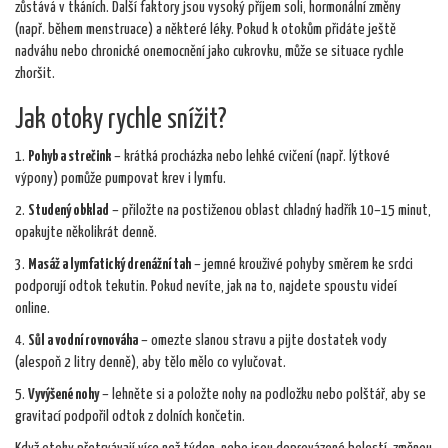
zůstává v tkáních. Další faktory jsou vysoký příjem soli, hormonální změny
(např. během menstruace) a některé léky. Pokud k otokům přidáte ještě
nadváhu nebo chronické onemocnění jako cukrovku, může se situace rychle
zhoršit.
Jak otoky rychle snížit?
1.
Pohyb a strečink
– krátká procházka nebo lehké cvičení (např. lýtkové
výpony) pomůže pumpovat krev i lymfu.
2.
Studený obklad
– přiložte na postiženou oblast chladný hadřík 10–15 minut,
opakujte několikrát denně.
3.
Masáž a lymfatický drenážní tah
– jemné krouživé pohyby směrem ke srdci
podporují odtok tekutin. Pokud nevíte, jak na to, najdete spoustu videí
online.
4.
Sůl a vodní rovnováha
– omezte slanou stravu a pijte dostatek vody
(alespoň 2 litry denně), aby tělo mělo co vylučovat.
5.
Vyvýšené nohy
– lehněte si a položte nohy na podložku nebo polštář, aby se
gravitací podpořil odtok z dolních končetin.