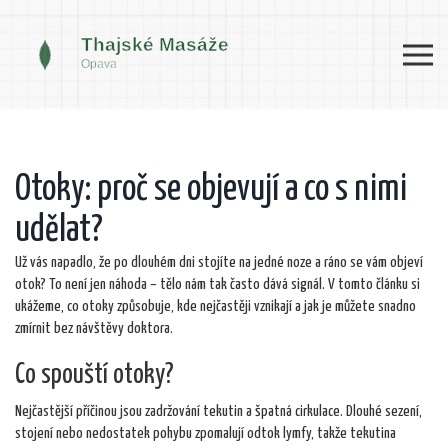
Otoky: proč se objevují a co s nimi
udělat?
Už vás napadlo, že po dlouhém dni stojíte na jedné noze a ráno se vám objeví
otok? To není jen náhoda – tělo nám tak často dává signál. V tomto článku si
ukážeme, co otoky způsobuje, kde nejčastěji vznikají a jak je můžete snadno
zmírnit bez návštěvy doktora.
Co spouští otoky?
Nejčastější příčinou jsou zadržování tekutin a špatná cirkulace. Dlouhé sezení,
stojení nebo nedostatek pohybu zpomalují odtok lymfy, takže tekutina