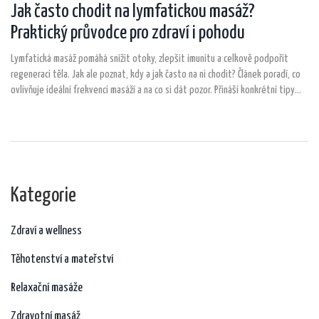
Jak často chodit na lymfatickou masáž?
Praktický průvodce pro zdraví i pohodu
Lymfatická masáž pomáhá snížit otoky, zlepšit imunitu a celkově podpořit
regeneraci těla. Jak ale poznat, kdy a jak často na ni chodit? Článek poradí, co
ovlivňuje ideální frekvenci masáží a na co si dát pozor. Přináší konkrétní tipy
pro začátečníky i zkušené, včetně vlivu životního stylu. Vše podáno jednoduše
a bez zbytečných složitostí.
Kategorie
Zdraví a wellness
Těhotenství a mateřství
Relaxační masáže
Zdravotní masáž