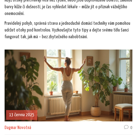
Když otoky přetrvávají více než týden, nebo jsou doprovázené bolestí, změnou
barvy kůže či dušností, je čas vyhledat lékaře – může jít o příznak vážnějšího
onemocnění.
Pravidelný pohyb, správná strava a jednoduché domácí techniky vám pomohou
udržet otoky pod kontrolou. Vyzkoušejte tyto tipy a dejte svému tělu šanci
fungovat tak, jak má – bez zbytečného nabobtnání.
13 června 2025
Dagmar Novotná
0