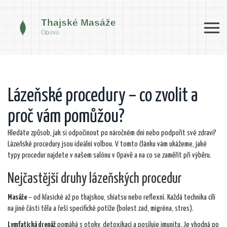
Lázeňské procedury – co zvolit a
proč vám pomůžou?
Hledáte způsob, jak si odpočinout po náročném dni nebo podpořit své zdraví?
Lázeňské procedury jsou ideální volbou. V tomto článku vám ukážeme, jaké
typy procedur najdete v našem salónu v Opavě a na co se zaměřit při výběru.
Nejčastější druhy lázeňských procedur
Masáže
– od klasické až po thajskou, shiatsu nebo reflexní. Každá technika cílí
na jiné části těla a řeší specifické potíže (bolest zad, migréna, stres).
Lymfatická drenáž
pomáhá s otoky, detoxikací a posiluje imunitu. Je vhodná po