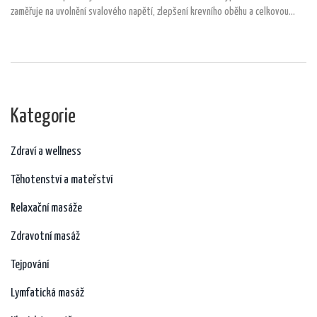
zaměřuje na uvolnění svalového napětí, zlepšení krevního oběhu a celkovou
relaxaci těla i mysli. Lávové kameny, používané tradičně v kombinaci s
aromatickými oleji, vytvářejí hloubkový relaxační zážitek. Tento průvodce
představí, jak taková masáž probíhá, její přínosy, ale i doporučení pro
začátečníky.
Kategorie
Zdraví a wellness
Těhotenství a mateřství
Relaxační masáže
Zdravotní masáž
Tejpování
Lymfatická masáž