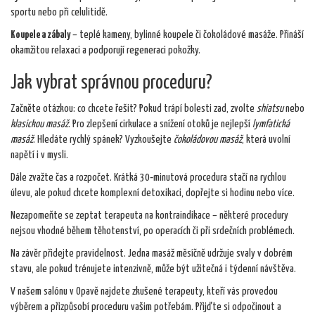
sportu nebo při celulitidě.
Koupele a zábaly
– teplé kameny, bylinné koupele či čokoládové masáže. Přináší
okamžitou relaxaci a podporují regeneraci pokožky.
Jak vybrat správnou proceduru?
Začněte otázkou: co chcete řešit? Pokud trápí bolesti zad, zvolte
shiatsu
nebo
klasickou masáž
. Pro zlepšení cirkulace a snížení otoků je nejlepší
lymfatická
masáž
. Hledáte rychlý spánek? Vyzkoušejte
čokoládovou masáž
, která uvolní
napětí i v mysli.
Dále zvažte čas a rozpočet. Krátká 30‑minutová procedura stačí na rychlou
úlevu, ale pokud chcete komplexní detoxikaci, dopřejte si hodinu nebo více.
Nezapomeňte se zeptat terapeuta na kontraindikace – některé procedury
nejsou vhodné během těhotenství, po operacích či při srdečních problémech.
Na závěr přidejte pravidelnost. Jedna masáž měsíčně udržuje svaly v dobrém
stavu, ale pokud trénujete intenzivně, může být užitečná i týdenní návštěva.
V našem salónu v Opavě najdete zkušené terapeuty, kteří vás provedou
výběrem a přizpůsobí proceduru vašim potřebám. Přijďte si odpočinout a