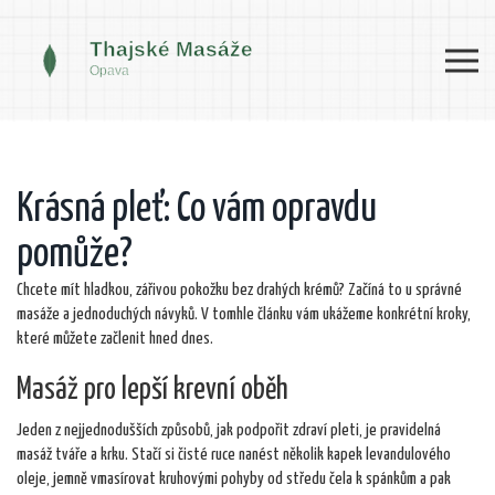
Krásná pleť: Co vám opravdu
pomůže?
Chcete mít hladkou, zářivou pokožku bez drahých krémů? Začíná to u správné
masáže a jednoduchých návyků. V tomhle článku vám ukážeme konkrétní kroky,
které můžete začlenit hned dnes.
Masáž pro lepší krevní oběh
Jeden z nejjednodušších způsobů, jak podpořit zdraví pleti, je pravidelná
masáž tváře a krku. Stačí si čisté ruce nanést několik kapek levandulového
oleje, jemně vmasírovat kruhovými pohyby od středu čela k spánkům a pak