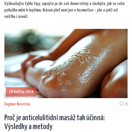
Vyzkoušejte tyhle tipy, zapojte je do své denní rutiny a sledujte, jak se vaše
pokožka mění k lepšímu. Krásná pleť není jen o kosmetice – jde o péči od
vnitřku i zvenčí.
18 května 2024
Dagmar Novotná
0
Proč je anticelulitidní masáž tak účinná:
Výsledky a metody