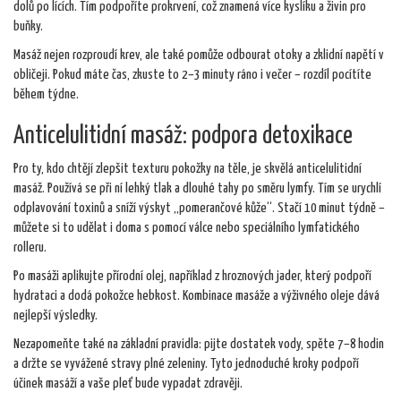
dolů po lících. Tím podpoříte prokrvení, což znamená více kyslíku a živin pro
buňky.
Masáž nejen rozproudí krev, ale také pomůže odbourat otoky a zklidní napětí v
obličeji. Pokud máte čas, zkuste to 2–3 minuty ráno i večer – rozdíl pocítíte
během týdne.
Anticelulitidní masáž: podpora detoxikace
Pro ty, kdo chtějí zlepšit texturu pokožky na těle, je skvělá anticelulitidní
masáž. Používá se při ní lehký tlak a dlouhé tahy po směru lymfy. Tím se urychlí
odplavování toxinů a sníží výskyt „pomerančové kůže“. Stačí 10 minut týdně –
můžete si to udělat i doma s pomocí válce nebo speciálního lymfatického
rolleru.
Po masáži aplikujte přírodní olej, například z hroznových jader, který podpoří
hydrataci a dodá pokožce hebkost. Kombinace masáže a výživného oleje dává
nejlepší výsledky.
Nezapomeňte také na základní pravidla: pijte dostatek vody, spěte 7–8 hodin
a držte se vyvážené stravy plné zeleniny. Tyto jednoduché kroky podpoří
účinek masáží a vaše pleť bude vypadat zdravěji.