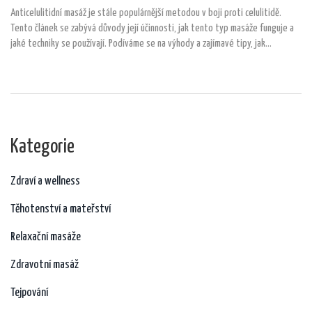
Anticelulitidní masáž je stále populárnější metodou v boji proti celulitidě.
Tento článek se zabývá důvody její účinnosti, jak tento typ masáže funguje a
jaké techniky se používají. Podíváme se na výhody a zajímavé tipy, jak
dosáhnout nejlepších výsledků a proč je tato masáž klíčem k hladší a pevnější
pokožce.
Kategorie
Zdraví a wellness
Těhotenství a mateřství
Relaxační masáže
Zdravotní masáž
Tejpování