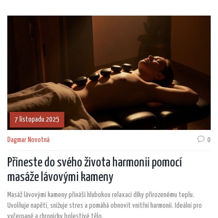
7 listopadu 2025
Dagmar Novotná
0
Přineste do svého života harmonii pomocí
masáže lávovými kameny
Masáž lávovými kameny přináší hlubokou relaxaci díky přirozenému teplu.
Uvolňuje napětí, snižuje stres a pomáhá obnovit vnitřní harmonii. Ideální pro
vyčerpané a chronicky bolestivé tělo.