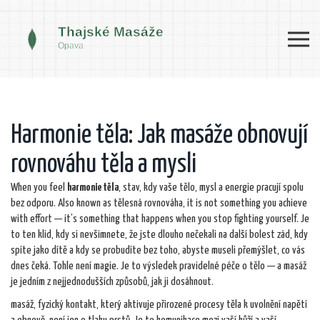
Harmonie těla: Jak masáže obnovují
rovnováhu těla a mysli
When you feel
harmonie těla
,
stav, kdy vaše tělo, mysl a energie pracují spolu
bez odporu
. Also known as
tělesná rovnováha
, it is not something you achieve
with effort — it’s something that happens when you stop fighting yourself.
Je
to ten klid, kdy si nevšimnete, že jste dlouho nečekali na další bolest zád, kdy
spíte jako dítě a kdy se probudíte bez toho, abyste museli přemýšlet, co vás
dnes čeká. Tohle není magie. Je to výsledek pravidelné péče o tělo — a masáž
je jedním z nejjednodušších způsobů, jak ji dosáhnout.
masáž
,
fyzický kontakt, který aktivuje přirozené procesy těla k uvolnění napětí