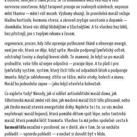
a obnově
, není jen o tlaku prstů. Je to komunikace mezi vaší kůží a vaší
nervovou soustavou. Když terapeut pracuje na svalových uzávěrech, nepouze
mění tkaniva — mění i váš mozek. Výzkumy ukazují, že pravidelná masáž snižuje
hladinu kortizolu, hormonu stresu, a zároveň zvyšuje serotonin a dopamin —
chemikálie, které vás dělají klidnějšími a šťastnějšími. A to všechno bez léků,
bez přístrojů, jen s teplými rukama a časem.
regenerace
,
proces, kdy tělo opravuje poškozené tkáně a obnovuje energii
,
není jen věc, která se děje, když spíte. Masáže podporují lymfatický odtok,
odstraňují toxiny a zlepšují krevní oběh. To znamená, že když se po masáži
probudíte, vaše tělo už nejen odpočívá — pracuje lépe. A to platí i pro
lymfatický systém
,
systém, který čistí tělo od odpadních látek a podporuje
imunitu
. Když je zablokovaný, cítíte se těžce, máte otoky, bolesti a únavu.
Masáž ho jednoduše zapne — jako když otevřete kohoutek.
Co najdete tady? Návody, jak si udělat anticelulitidní masáž doma, jak
těhotenská masáž změní váš den, jak medová masáž čistí tělo přirozeně, nebo
jak čínská masáž otevírá energetické dráhy. Najdete tu i to, co vás možná
nepřekvapí: masáž kojenců, která pomáhá dětem spát lépe, nebo tantrická
masáž, která pomáhá léčit traumata. Všechno to má jedno společné: cesta k
harmonii těla
nezačíná v posilovně, ne v dietě, ale v tom, že se necháte
pohladit — opravdu pohladit — a nechat si dovolit být v klidu.