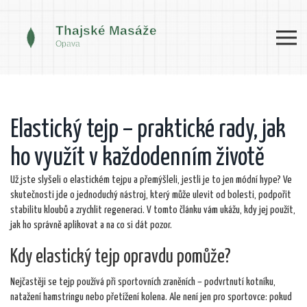
Elastický tejp – praktické rady, jak
ho využít v každodenním životě
Už jste slyšeli o elastickém tejpu a přemýšleli, jestli je to jen módní hype? Ve
skutečnosti jde o jednoduchý nástroj, který může ulevit od bolesti, podpořit
stabilitu kloubů a zrychlit regeneraci. V tomto článku vám ukážu, kdy jej použít,
jak ho správně aplikovat a na co si dát pozor.
Kdy elastický tejp opravdu pomůže?
Nejčastěji se tejp používá při sportovních zraněních – podvrtnutí kotníku,
natažení hamstringu nebo přetížení kolena. Ale není jen pro sportovce: pokud