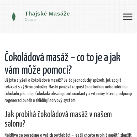
Čokoládová masáž – co to je a jak
vám může pomoci?
Už jste slyšeli o čokoládové masáži? Je to jednoduchý způsob, jak spojit
relaxaci s výživou pokožky. Masér používá rozpuštěnou hořkou nebo mléčnou
čokoládu jako olej. Čokoláda obsahuje antioxidanty a vitamíny, které podporují
regeneraci buněk a zklidňují nervový systém.
Jak probíhá čokoládová masáž v našem
salonu?
Nejdříve se poradíme o vašich potřebách – jestli chcete uvolnit napětí, zlepšit