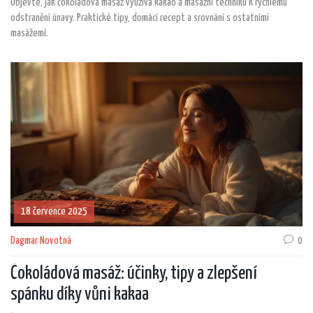
Objevte, jak čokoládová masáž využívá kakao a masážní techniku k rychlému
odstranění únavy. Praktické tipy, domácí recept a srovnání s ostatními
masážemi.
18 července 2025
Dagmar Novotná
0
Čokoládová masáž: účinky, tipy a zlepšení
spánku díky vůni kakaa