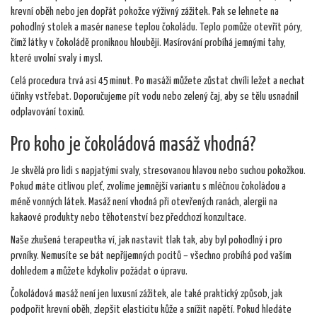
krevní oběh nebo jen dopřát pokožce výživný zážitek. Pak se lehnete na
pohodlný stolek a masér nanese teplou čokoládu. Teplo pomůže otevřít póry,
čímž látky v čokoládě proniknou hlouběji. Masírování probíhá jemnými tahy,
které uvolní svaly i mysl.
Celá procedura trvá asi 45 minut. Po masáži můžete zůstat chvíli ležet a nechat
účinky vstřebat. Doporučujeme pít vodu nebo zelený čaj, aby se tělu usnadnil
odplavování toxinů.
Pro koho je čokoládová masáž vhodná?
Je skvělá pro lidi s napjatými svaly, stresovanou hlavou nebo suchou pokožkou.
Pokud máte citlivou pleť, zvolíme jemnější variantu s mléčnou čokoládou a
méně vonných látek. Masáž není vhodná při otevřených ranách, alergii na
kakaové produkty nebo těhotenství bez předchozí konzultace.
Naše zkušená terapeutka ví, jak nastavit tlak tak, aby byl pohodlný i pro
prvníky. Nemusíte se bát nepříjemných pocitů – všechno probíhá pod vaším
dohledem a můžete kdykoliv požádat o úpravu.
Čokoládová masáž není jen luxusní zážitek, ale také praktický způsob, jak
podpořit krevní oběh, zlepšit elasticitu kůže a snížit napětí. Pokud hledáte