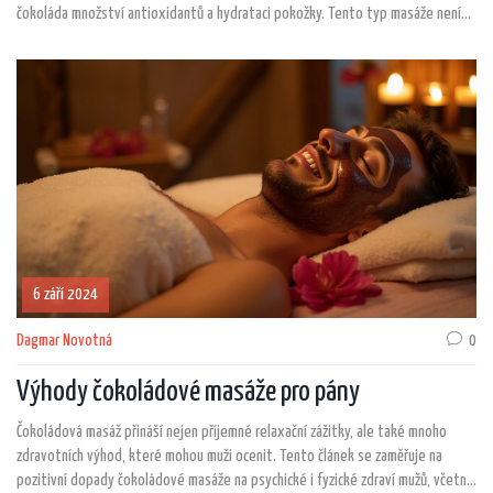
čokoláda množství antioxidantů a hydrataci pokožky. Tento typ masáže není
jen o potěšení z vůně, ale také přináší fyzické a psychické uvolnění. Dopřejte si
tento zážitek a objevte, jak může čokoláda transformovat vaši wellness
rutinu.
6 září 2024
Dagmar Novotná
0
Výhody čokoládové masáže pro pány
Čokoládová masáž přináší nejen příjemné relaxační zážitky, ale také mnoho
zdravotních výhod, které mohou muži ocenit. Tento článek se zaměřuje na
pozitivní dopady čokoládové masáže na psychické i fyzické zdraví mužů, včetně