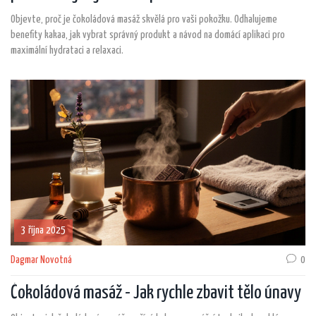
Objevte, proč je čokoládová masáž skvělá pro vaši pokožku. Odhalujeme
benefity kakaa, jak vybrat správný produkt a návod na domácí aplikaci pro
maximální hydrataci a relaxaci.
3 října 2025
Dagmar Novotná
0
Čokoládová masáž - Jak rychle zbavit tělo únavy