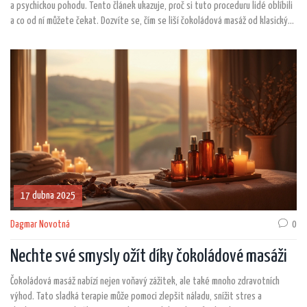
a psychickou pohodu. Tento článek ukazuje, proč si tuto proceduru lidé oblíbili
a co od ní můžete čekat. Dozvíte se, čím se liší čokoládová masáž od klasických
masáží a v čem spočívají její hlavní benefity. Nechybí ani praktické tipy, jak si
masáž užít naplno, a pár překvapivých zajímavostí o čokoládě samotné. Pokud
hledáte důvod, proč ji vyzkoušet, najdete ho právě tady.
17 dubna 2025
Dagmar Novotná
0
Nechte své smysly ožít díky čokoládové masáži
Čokoládová masáž nabízí nejen voňavý zážitek, ale také mnoho zdravotních
výhod. Tato sladká terapie může pomoci zlepšit náladu, snížit stres a