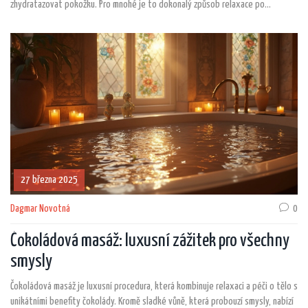
zhydratazovat pokožku. Pro mnohé je to dokonalý způsob relaxace po
náročném týdnu. Zjistěte více o této unikátní masážní technice a jak může
vylepšit vaši wellness rutinu.
27 března 2025
Dagmar Novotná
0
Čokoládová masáž: luxusní zážitek pro všechny
smysly
Čokoládová masáž je luxusní procedura, která kombinuje relaxaci a péči o tělo s
unikátními benefity čokolády. Kromě sladké vůně, která probouzí smysly, nabízí