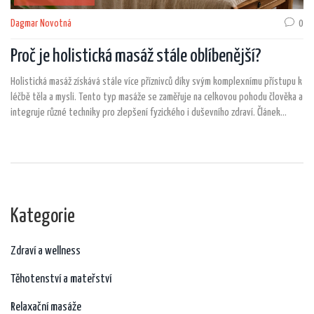
Dagmar Novotná
0
Proč je holistická masáž stále oblíbenější?
Holistická masáž získává stále více příznivců díky svým komplexnímu přístupu k
léčbě těla a mysli. Tento typ masáže se zaměřuje na celkovou pohodu člověka a
integruje různé techniky pro zlepšení fyzického i duševního zdraví. Článek
zkoumá důvody rostoucí popularity holistické masáže, její výhody a způsoby,
jak může tento přístup pomoci při různých zdravotních problémech.
Kategorie
Zdraví a wellness
Těhotenství a mateřství
Relaxační masáže