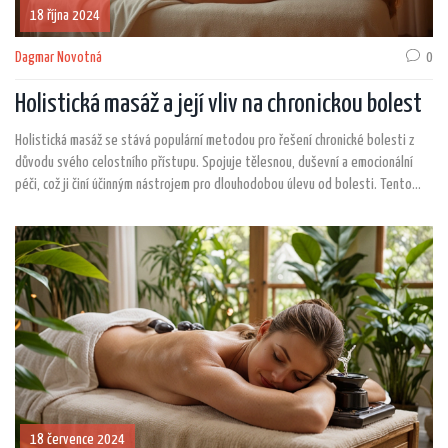
18 října 2024
Dagmar Novotná
0
Holistická masáž a její vliv na chronickou bolest
Holistická masáž se stává populární metodou pro řešení chronické bolesti z
důvodu svého celostního přístupu. Spojuje tělesnou, duševní a emocionální
péči, což ji činí účinným nástrojem pro dlouhodobou úlevu od bolesti. Tento
článek přináší pohled na to, jak holistická masáž může pomoci nejen uvolnit
napětí v těle, ale také zlepšit celkovou pohodu a kvalitu života. Zjistíte, jaké
techniky se uplatňují a pro koho je tato masáž vhodná.
18 července 2024