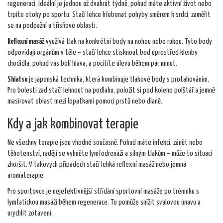
regeneraci. Ideální je jednou až dvakrát týdně, pokud máte aktivní život nebo
trpíte otoky po sportu. Stačí lehce hřebenat pohyby směrem k srdci, zaměřit
se na podpažní a třísňové oblasti.
Reflexní masáž
využívá tlak na konkrétní body na nohou nebo rukou. Tyto body
odpovídají orgánům v těle – stačí lehce stisknout bod uprostřed klenby
chodidla, pokud vás bolí hlava, a pocítíte úlevu během pár minut.
Shiatsu
je japonská technika, která kombinuje tlakové body s protahováním.
Pro bolesti zad stačí lehnout na podlahu, položit si pod koleno polštář a jemně
masírovat oblast mezi lopatkami pomocí prstů nebo dlaně.
Kdy a jak kombinovat terapie
Ne všechny terapie jsou vhodné současně. Pokud máte infekci, zánět nebo
těhotenství, raději se vyhněte lymfodrenáži a silným tlakům – může to situaci
zhoršit. V takových případech stačí lehká reflexní masáž nebo jemná
aromaterapie.
Pro sportovce je nejefektivnější střídání sportovní masáže po tréninku s
lymfatickou masáží během regenerace. To pomůže snížit svalovou únavu a
urychlit zotavení.