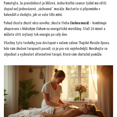
Pamatujte, že pravidelnost je klíčová. Jedna krátká seance týdně má větší
dopad než jednorázové „záchranné“ masáže. Nastavte si připomínku v
kalendáři a sledujte, jak se vaše tělo mění.
Pokud chcete zkusit něco nového, zkuste třeba
čínskou masáž
– kombinuje
akupresuru s hlubokým tlakem na energetické meridiány. Stačí 30 minut a
můžete cítit zvýšený tok energie po celý den.
Všechny tyto techniky jsou dostupné v našem salonu Thajské Masáže Opava,
kde vám zkušení terapeuti poradí, co je pro vás nejvhodnější. Neváhejte se
objednat a vyzkoušet alternativní terapii, která vám skutečně pomůže.