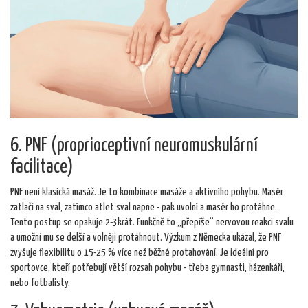
6. PNF (proprioceptivní neuromuskulární
facilitace)
PNF není klasická masáž. Je to kombinace masáže a aktivního pohybu. Masér
zatlačí na sval, zatímco atlet sval napne - pak uvolní a masér ho protáhne.
Tento postup se opakuje 2-3krát. Funkčně to „přepíše“ nervovou reakci svalu
a umožní mu se delší a volněji protáhnout. Výzkum z Německa ukázal, že PNF
zvyšuje flexibilitu o 15-25 % více než běžné protahování. Je ideální pro
sportovce, kteří potřebují větší rozsah pohybu - třeba gymnasti, házenkáři,
nebo fotbalisty.