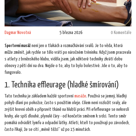
Dagmar Novotná
5 března 2026
0 Komentáře
Sportovní masáž
není jen o tlakách a rozmačkávání svalů. Je to věda, která
může změnit, jak rychle se tělo vrátí po náročném tréninku. Když jsem pracovala
s atlety z brněnského klubu, viděla jsem, jak některé techniky zkrátí dobu
obnovy z pěti dní na dva. Nejde o to, aby to bylo bolestivé. Jde o to, aby to
fungovalo.
1. Technika effleurage (hladké šmírování)
Tato technika je základem každé sportovní
masáže
. Používá se jemný, hladký
pohyb dlaní po pokožce, často s použitím oleje. Cílem není rozložit svaly, ale
zvýšit krevní oběh a připravit tkáně na hlubší práci. Při efefleurage se nekreslí
kruhy, ale spíš dlouhé, plynulé čáry - od končetin směrem k srdci. Tento směr
pomáhá odvádět lymfu a odpadní látky. Atleti, kteří to používají po závodech,
často říkají, že se cítí „méně těžcí“ už po 15 minutách.