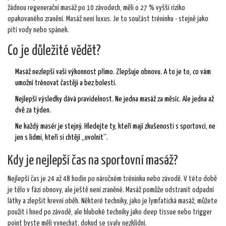
žádnou regenerační masáž po 10 závodech, měli o 27 % vyšší riziko
opakovaného zranění. Masáž není luxus. Je to součást tréninku - stejně jako
pití vody nebo spánek.
Co je důležité vědět?
Masáž nezlepší vaši výkonnost přímo. Zlepšuje obnovu. A to je to, co vám
umožní trénovat častěji a bez bolesti.
Nejlepší výsledky dává pravidelnost. Ne jedna masáž za měsíc. Ale jedna až
dvě za týden.
Ne každý masér je stejný. Hledejte ty, kteří mají zkušenosti s sportovci, ne
jen s lidmi, kteří si chtějí „uvolnit“.
Kdy je nejlepší čas na sportovní masáž?
Nejlepší čas je 24 až 48 hodin po náročném tréninku nebo závodě. V této době
je tělo v fázi obnovy, ale ještě není zraněné. Masáž pomůže odstranit odpadní
látky a zlepšit krevní oběh. Některé techniky, jako je lymfatická masáž, můžete
použít i hned po závodě, ale hluboké techniky jako deep tissue nebo trigger
point byste měli vynechat, dokud se svaly nezklidní.