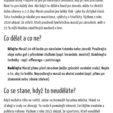
odpadní látky. Používá se jen po náročných závodech, kdy je tělo přetížené.
Není to pro každý den. Ale když to děláte hned po závodu, může to zkrátit
dobu obnovy o 2-3 dny. Masér používá jen lehký tlak - jako by dotýkal vlasů.
Tato technika je ideální pro maratónce, cyklisty a triatléty. Výzkum z roku
2024 ukázal, že atleti, kteří používali lymfatickou masáž po závodech, měli o
35 % nižší hladinu zánětlivých markerů v krvi.
Co dělat a co ne?
Dělejte:
Masáž 24-48 hodin po náročném tréninku nebo závodě. Používejte
oleje nebo gel s přírodními složkami (např. levandule, mentol). Kombinujte
techniky - např. effleurage + petrissage.
Nedělejte:
Masáž přímo před závodem (může způsobit uvolnění svalu). Nejde
o to, aby to bolělo. Nepoužívejte masáž na akutní zranění (např. přímo po
zlomenině nebo silném zduření).
Co se stane, když to neuděláte?
Když necháte tělo na světě, začne se hromadit kyselina mléčná, tkáně se
ztahují a svaly se zkracují. To vede k pomalejší obnově, častějším zraněním a
poklesu výkonu. Výzkum z roku 2023 ukázal, že sportovci, kteří neudělali