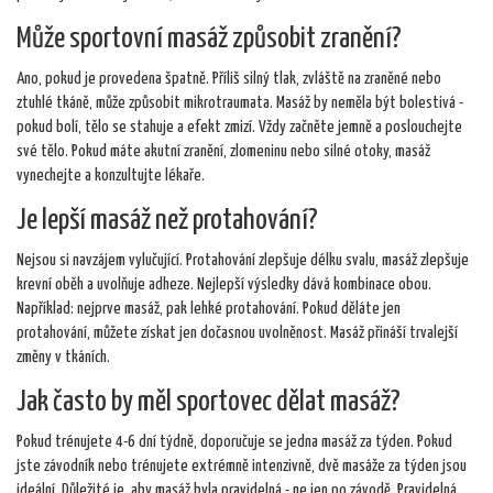
Může sportovní masáž způsobit zranění?
Ano, pokud je provedena špatně. Příliš silný tlak, zvláště na zraněné nebo
ztuhlé tkáně, může způsobit mikrotraumata. Masáž by neměla být bolestivá -
pokud bolí, tělo se stahuje a efekt zmizí. Vždy začněte jemně a poslouchejte
své tělo. Pokud máte akutní zranění, zlomeninu nebo silné otoky, masáž
vynechejte a konzultujte lékaře.
Je lepší masáž než protahování?
Nejsou si navzájem vylučující. Protahování zlepšuje délku svalu, masáž zlepšuje
krevní oběh a uvolňuje adheze. Nejlepší výsledky dává kombinace obou.
Například: nejprve masáž, pak lehké protahování. Pokud děláte jen
protahování, můžete získat jen dočasnou uvolněnost. Masáž přináší trvalejší
změny v tkáních.
Jak často by měl sportovec dělat masáž?
Pokud trénujete 4-6 dní týdně, doporučuje se jedna masáž za týden. Pokud
jste závodník nebo trénujete extrémně intenzivně, dvě masáže za týden jsou
ideální. Důležité je, aby masáž byla pravidelná - ne jen po závodě. Pravidelná