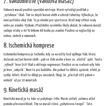
7. Vakuometrie (vakuová masáž)
Vakuová masáž používá speciální nástroje, které vytvářejí podtlak a
„vytáhnou“ tkáň. Tím se zlepší krevní oběh a odvodí tekutiny. Výhoda je, že
není potřeba silný tlak. To je ideální pro sportovce, kteří mají citlivé svaly
nebo po zranění. Výzkum z Pražského vysokého školy ukázal, že vakuová masáž
snižuje otoky o 40 % během 48 hodin po zranění. Používá se nejčastěji na
nohou, zádech a ramenách.
8. Ischemická komprese
Ischemická komprese je technika, kdy se na určitý bod aplikuje tlak, který
dočasně zastaví krevní oběh - pak se tlak uvolní a krev se „vřeště“ zpět. Tento
„výbuch“ krve čistí tkáň a aktivuje regeneraci. Používá se na svalové uzly, kde
je krev „zakyslá“. Není to pro každého. Ale pokud to děláte správně, efekt je
rychlý. Atleti, kteří to dělají po závodech, říkají, že „přestali cítit pálení v
nohách“ už po 20 minutách.
9. Kinetická masáž
Kinetická masáž je ta, kde se pohybuje i tělo. Masér zatlačí, zatímco atlet
pomalu přesouvá kloub. Tím se masáž stává „pohybovou terapií“. Tato