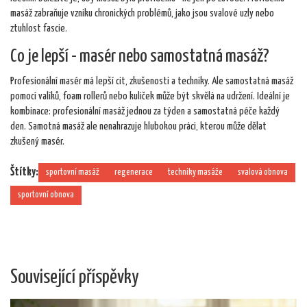
masáž zabraňuje vzniku chronických problémů, jako jsou svalové uzly nebo
ztuhlost fascie.
Co je lepší - masér nebo samostatná masáž?
Profesionální masér má lepší cit, zkušenosti a techniky. Ale samostatná masáž
pomocí valíků, foam rollerů nebo kuliček může být skvělá na udržení. Ideální je
kombinace: profesionální masáž jednou za týden a samostatná péče každý
den. Samotná masáž ale nenahrazuje hlubokou práci, kterou může dělat
zkušený masér.
Štítky:
sportovní masáž
regenerace
techniky masáže
svalová obnova
sportovní obnova
Související příspěvky