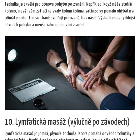
technika je skvělá pro obnovu pohybu po zranění. Například, když máte ztuhlé
koleno, masér vám zatlačí na svaly kolem kolena, zatímco vy pomalu ohýbáte a
přímáte nohu. Tím se tkaně uvolňují přirozeně, bez násilí. Výsledkem je rychlejší
návrat k pohybu a menší riziko opakování zranění.
10. Lymfatická masáž (výlučně po závodech)
Lymfatická masáž je jemná, plynulá technika, která pomáhá odvádět tekutiny a