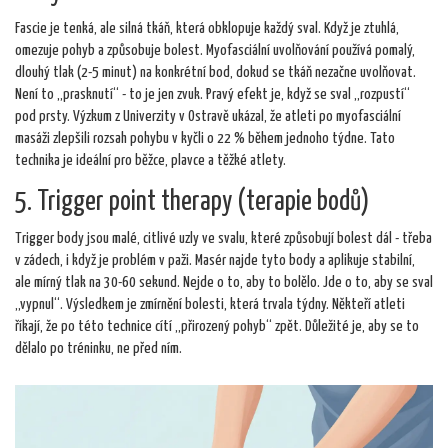
Fascie je tenká, ale silná tkáň, která obklopuje každý sval. Když je ztuhlá,
omezuje pohyb a způsobuje bolest. Myofasciální uvolňování používá pomalý,
dlouhý tlak (2-5 minut) na konkrétní bod, dokud se tkáň nezačne uvolňovat.
Není to „prasknutí“ - to je jen zvuk. Pravý efekt je, když se sval „rozpustí“
pod prsty. Výzkum z Univerzity v Ostravě ukázal, že atleti po myofasciální
masáži zlepšili rozsah pohybu v kyčli o 22 % během jednoho týdne. Tato
technika je ideální pro běžce, plavce a těžké atlety.
5. Trigger point therapy (terapie bodů)
Trigger body jsou malé, citlivé uzly ve svalu, které způsobují bolest dál - třeba
v zádech, i když je problém v paži. Masér najde tyto body a aplikuje stabilní,
ale mírný tlak na 30-60 sekund. Nejde o to, aby to bolělo. Jde o to, aby se sval
„vypnul“. Výsledkem je zmírnění bolesti, která trvala týdny. Někteří atleti
říkají, že po této technice cítí „přirozený pohyb“ zpět. Důležité je, aby se to
dělalo po tréninku, ne před ním.