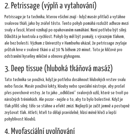
2. Petrissage (výplň a vytahování)
Petrissage je ta technika, kterou všichni znají - když masér přitlačí a vytáhne
svalovou tkáň, jako by zvářel těsto. Tento pohyb pomáhá rozložit adheze mezi
svaly a fascií, které vznikají po opakovaném namáhání. Není potřeba být silný.
Důležitá je kontrola a rychlost. Pohyb by měl být pomalý, s výrazným tlakem,
ale bez bolesti. Výzkum z Univerzity v Hamburku ukázal, že petrissage zvyšuje
průtok krve v svalové tkáni o až 30 % během 20 minut. Toto je klíčové pro
odstranění kyseliny mléčné a obnovu glykogenu.
3. Deep tissue (hluboká tkáňová masáž)
Tato technika se používá, když je potřeba dosáhnout hlubokých vrstev svalu
nebo fascie. Masér používá lokty, klouby nebo speciální nástroje, aby prošel
přes povrchové vrstvy. Je to jako „odklíčení“ svalových uzlů, které se tvoří po
náročných tréninkách. Ale pozor - nejde o to, aby to bylo bolestivé. Když je
tlak příliš silný, tělo se stáhne a efekt zmizí. Nejlepší je začít jemně a postupně
zvyšovat tlak. Atleti, kteří to dělají pravidelně, hlásí méně křečí a lepší
pohyblivost kloubů.
4. Myofasciální uvolňování